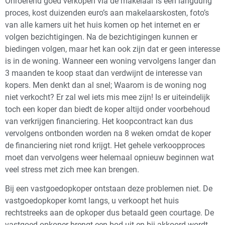
Onroerend goed verkopen via de makelaar is een langdurig
proces, kost duizenden euro’s aan makelaarskosten, foto’s
van alle kamers uit het huis komen op het internet en er
volgen bezichtigingen. Na de bezichtigingen kunnen er
biedingen volgen, maar het kan ook zijn dat er geen interesse
is in de woning. Wanneer een woning vervolgens langer dan
3 maanden te koop staat dan verdwijnt de interesse van
kopers. Men denkt dan al snel; Waarom is de woning nog
niet verkocht? Er zal wel iets mis mee zijn! Is er uiteindelijk
toch een koper dan biedt de koper altijd onder voorbehoud
van verkrijgen financiering. Het koopcontract kan dus
vervolgens ontbonden worden na 8 weken omdat de koper
de financiering niet rond krijgt. Het gehele verkoopproces
moet dan vervolgens weer helemaal opnieuw beginnen wat
veel stress met zich mee kan brengen.
Bij een vastgoedopkoper ontstaan deze problemen niet. De
vastgoedopkoper komt langs, u verkoopt het huis
rechtstreeks aan de opkoper dus betaald geen courtage. De
vastgoed opkoper brengt een bod uit en bij akkoord wordt