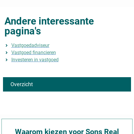
Andere interessante
pagina's
Vastgoedadviseur
Vastgoed financieren
Investeren in vastgoed
Overzicht
Algemeen
Typen onroerend goed
Vastgoed
Commercieel onroerend goed
Vastgoed verkopen
Hippisch onroerend goed
Onroerend goed verkopen
Hippisch onroerend goed te koop
Geschonken onroerend goed
Horeca onroerend goed
Waarom kiezen voor Sons Real
verkopen?
Industrieel onroerend goed