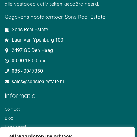
alle vastgoed activiteiten gecoördineerd.
Gegevens hoofdkantoor Sons Real Estate:
Sons Real Estate
Laan van Ypenburg 100
2497 GC Den Haag
09:00-18:00 uur
085 - 0047350
sales@sonsrealestate.nl​
Informatie
Contact
Blog
Kennisbank
Over ons
Wij waarderen uw privacy