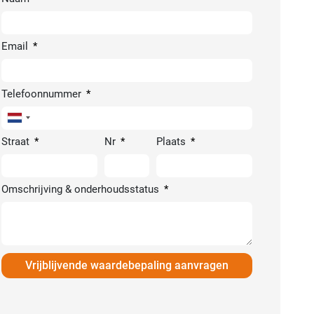
Email
Telefoonnummer
Netherlands
+31
Straat
Nr
Plaats
Omschrijving & onderhoudsstatus
Vrijblijvende waardebepaling aanvragen