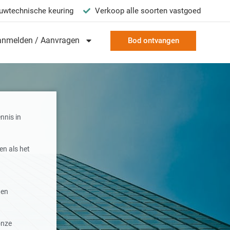
uwtechnische keuring
Verkoop alle soorten vastgoed
anmelden / Aanvragen
Bod ontvangen
nnis in
en als het
 en
onze