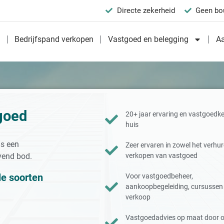
Directe zekerheid
Geen bo
n
Bedrijfspand verkopen
Vastgoed en belegging
A
goed
20+ jaar ervaring en vastgoedke
huis
is een
Zeer ervaren in zowel het verhur
jvend bod.
verkopen van vastgoed
le soorten
Voor vastgoedbeheer,
aankoopbegeleiding, cursussen
verkoop
Vastgoedadvies op maat door 