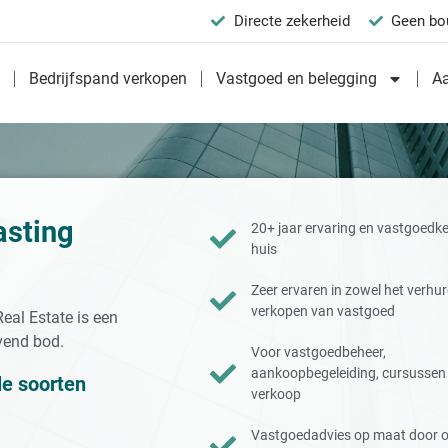
Directe zekerheid
Geen bo
n
Bedrijfspand verkopen
Vastgoed en belegging
A
asting
20+ jaar ervaring en vastgoedke
huis
Zeer ervaren in zowel het verhur
verkopen van vastgoed
al Estate is een
jvend bod.
Voor vastgoedbeheer,
aankoopbegeleiding, cursussen
le soorten
verkoop
Vastgoedadvies op maat door 