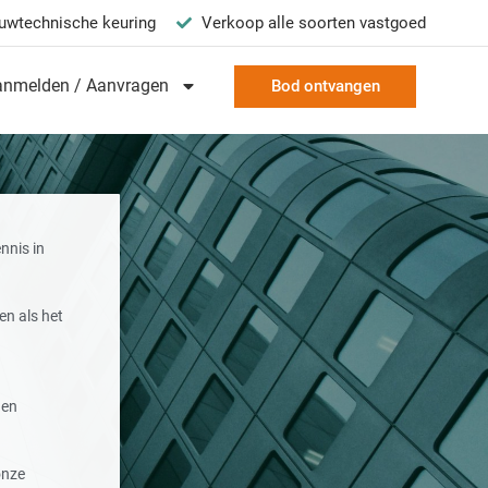
uwtechnische keuring
Verkoop alle soorten vastgoed
anmelden / Aanvragen
Bod ontvangen
nnis in
en als het
 en
onze