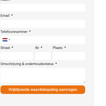
Email
Telefoonnummer
Netherlands
+31
Straat
Nr
Plaats
Omschrijving & onderhoudsstatus
Vrijblijvende waardebepaling aanvragen