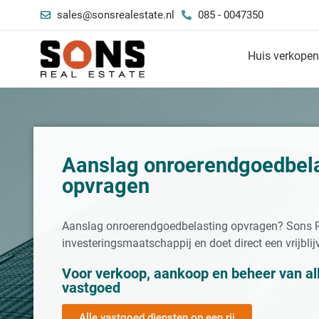
sales@sonsrealestate.nl
085 - 0047350
Huis verkope
Aanslag onroerendgoedbel
opvragen
Aanslag onroerendgoedbelasting opvragen? Sons Re
investeringsmaatschappij en doet direct een vrijbli
Voor verkoop, aankoop en beheer van al
vastgoed
Alle vastgoed diensten op een rij