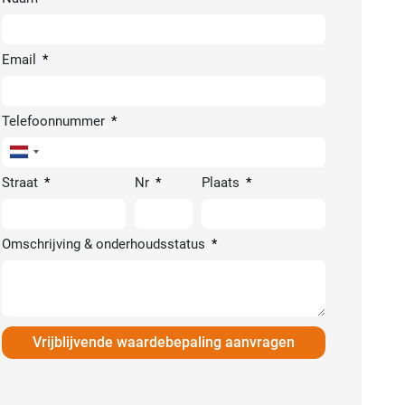
Email
Telefoonnummer
Netherlands
+31
Straat
Nr
Plaats
Omschrijving & onderhoudsstatus
Vrijblijvende waardebepaling aanvragen