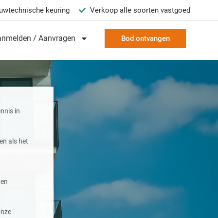
uwtechnische keuring
Verkoop alle soorten vastgoed
anmelden / Aanvragen
Bod ontvangen
nnis in
en als het
 en
onze