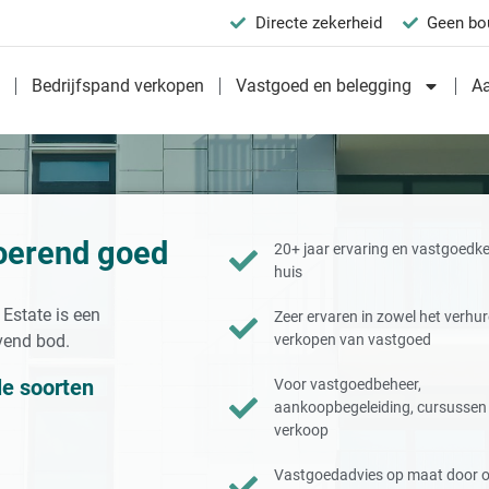
Directe zekerheid
Geen bo
n
Bedrijfspand verkopen
Vastgoed en belegging
A
oerend goed
20+ jaar ervaring en vastgoedke
huis
Estate is een
Zeer ervaren in zowel het verhur
jvend bod.
verkopen van vastgoed
le soorten
Voor vastgoedbeheer,
aankoopbegeleiding, cursussen
verkoop
Vastgoedadvies op maat door 