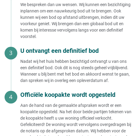
Huis verkopen van overledene
Huis verkopen aan een opkoper
We bespreken dan uw wensen. Wij kunnen een bezichtiging
verstandig?
Huis verkopen - onder
inplannen om een nauwkeurig bod uit te brengen. Ook
Huis verkopen aan
kunnen wij een bod op afstand uitbrengen, indien dit uw
vastgoedhandelaar
Huis verkopen in eigen beheer
voorkeur geniet. Wij brengen dan een globaal bod uit en
Huis verkopen aan
Huis verkopen onder bod
vastgoedmaatschappij
komen bij interesse vervolgens langs voor een definitief
Huis verkopen onder btw stelsel
Huis verkopen
voorstel.
Huis verkopen onder voorbehoud
aan vastgoedmakelaar
verkoop eigen woning
Huis verkopen aan expats
U ontvangt een definitief bod
Huis verkopen onder voorbehoud
Huis verkopen aan BV
Woning verkopen onder
Huis verkopen aan stichting
voorbehoud van huurrecht
Nadat wij het huis hebben bezichtigd ontvangt u van ons
Huis verkopen aan bouwpromotor
een definitief bod. Ook dit is nog steeds geheel vrijblijvend.
Huis verkopen kosten
Huis verkopen aan ouders
Wanneer u blij bent met het bod en akkoord wenst te gaan,
Huis verkopen aan broer
dan spreken wij in overleg een opleverdatum af.
Zelf uw huis verkopen kosten
Huis verkopen aan kind onder de
Huis openbaar verkopen kosten
taxatiewaarde
Kosten notaris bij verkoop huis
Huis verkopen aan kinderen
Officiële koopakte wordt opgesteld
Notariskosten verkoop huis België
Huis verkopen aan kind met
Notariskosten berekenen verkoop
vruchtgebruik
Aan de hand van de gemaakte afspraken wordt er een
huis
Ouderlijk huis verkopen aan
koopakte opgesteld. Na het door beide partijen tekenen van
Huis verkopen via notaris kosten
kinderen
de koopakte heeft u uw woning officieel verkocht.
Kosten volmacht verkoop huis
Huis verkopen aan partner
Gefeliciteerd! De woning wordt vervolgens overgedragen bij
Wat betekent kosten koper voor de
Huis verkopen aan buitenlander
de notaris op de afgesproken datum. Wij hebben voor de
verkoper?
Huis verkopen aan Chinezen