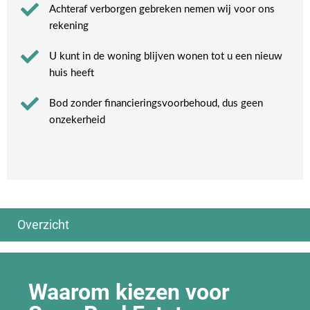
Achteraf verborgen gebreken nemen wij voor ons
rekening​
U kunt in de woning blijven wonen tot u een nieuw
huis heeft​
Bod zonder financieringsvoorbehoud, dus geen
onzekerheid​
Overzicht
Algemeen
Ook interessant
Huis verkopen
Woning tijdelijk verkopen
Waarom kiezen voor
Wanneer huis verkopen?
Huis verkopen of verhuren
Huis verkopen & financiën
Woningruil