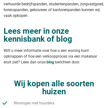
Nieuw huis kopen oude verkopen
verhuurde bedrijfspanden, studentenpanden, zorgvastgoed,
Huis verkopen tips
Oud huis verkopen
Huis sneller verkopen
horecapanden, gebouwen of kantorenpanden kunnen wij
Pakhuis verkopen
Huis verkoopklaar laten maken
vaak opkopen.
Gezondheidscentrum verkopen
Vakantiehuis verkopen
Chalet verkopen
Lees meer in onze
Recreatiewoning verkopen
Een recreatiewoning verkopen waar
kennisbank of blog
je permanent mag wonen
Leeg huis verkopen
Onbewoond huis verkopen
Wilt u meer informatie over hoe u een woning kunt
Studio verkopen?
opknappen of hoe een verkoopproces via een makelaar
Klushuis verkopen
eruit ziet? Lees dan onze
blog
berichten door.
Wij kopen alle soorten
huizen
Woningen met huurders