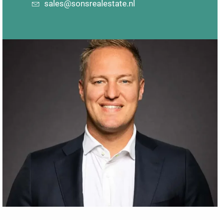
sales@sonsrealestate.nl
Overwaarde huis opnemen voor
tuin
pensioen
Huis verkopen met restschuld
Overwaarde verkoop huis
zonder NHG
gebruiken
Huis verkopen zonder nieuw huis
Overwaarde gebruiken zonder huis
Huis verkopen zonder
te verkopen
samenlevingscontract
Huis verkopen zonder
Huis verkopen &
taxatierapport
Terughuren
Huis verkopen zonder voorbehoud
van financiering
Huis verkopen aan kind en
Huis verkopen zonder voorlopig
terughuren
koopcontract
Huis verkopen aan kind en blijven
Huis verkopen zonder nieuw huis te
wonen
kopen
Je huis verkopen en toch in blijven
Huis verkopen zonder te verhuizen
wonen
Huis verkopen met notariële
Huis verkopen aan de bank en
volmacht
terughuren
Huis verkopen met
Huis verkopen en in een camper
samenlevingscontract
wonen
Huis verkopen met zonnepanelen
Waarde
btw
Huis verkopen met
Taxatiewaarde huis hoger dan
problemen
verkoopprijs