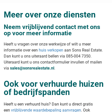
De verkoopprijs van uw huis
Huis minder waard door buren
opvragen
Meer over onze diensten
Aso buren en uw huis verkopen?
Verkoopwaarde van uw huis
Huis onderhands verkopen
bepalen
Onverkoopbaar huis verkopen
Vrije verkoopvoorwaarde woning
Neem vrijblijvend contact met ons
Huis snel verkopen na aankoop
Wat is de verkoopwaarde van mijn
op voor meer informatie
Huis in onverdeeldheid verkopen
huis?
Huis verkopen met lopende
Voor hoeveel kan ik mijn huis
rechtszaak
verkopen?
Heeft u vragen over onze werkwijze of wilt u meer
Appartement zonder vve verkopen
Waarde verhuurde woning bij
informatie over een
huis verkopen
aan Sons Real Estate.
Huis verkopen waar beslag op ligt
verkoop
Dan kunt u ons uiteraard bellen via 085-004 7350.
Huis verkopen als je al een koper
Waarde oud huis met achterstallig
hebt
Uiteraard kunt u ons contactformulier invullen of mailen
onderhoud
Waarde verouderde en gedateerde
Huis verkopen type
via
sales@sonsrealestate.nl
.
kluswoning
Gratis schatting van uw woning
Leegstaand huis verkopen
Hoeveel is mijn huis minder waard
Ook voor verhuurde huizen
Nieuwbouwhuis verkopen
in verhuurde staat?
Flat verkopen
of bedrijfspanden
Huis verkopen aan kind onder de
Koophuis verkopen
waarde
Woonhuis verkopen
Villa verkopen
Tips & stappenplan
Heeft u een verhuurd huis? Dan kunt u direct gratis
Herenhuis verkopen
een
vrijblijvende waardebepaling aanvragen
. Ook
Appartement verkopen
Stappenplan huis verkopen