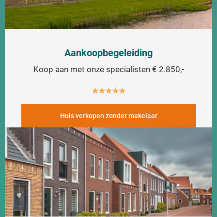
Aankoopbegeleiding
Koop aan met onze specialisten € 2.850,-
★
★
★
★
★
Huis verkopen zonder makelaar