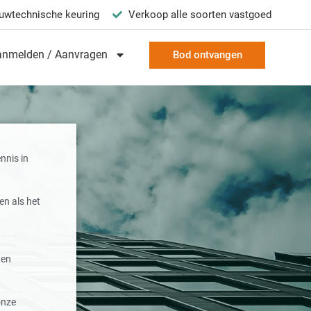
uwtechnische keuring
Verkoop alle soorten vastgoed
anmelden / Aanvragen
Bod ontvangen
nnis in
en als het
 en
onze