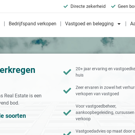
Directe zekerheid
Geen bo
n
Bedrijfspand verkopen
Vastgoed en belegging
A
verkregen
20+ jaar ervaring en vastgoedke
huis
Zeer ervaren in zowel het verhur
verkopen van vastgoed
 Real Estate is een
jvend bod.
Voor vastgoedbeheer,
aankoopbegeleiding, cursussen
le soorten
verkoop
Vastgoedadvies op maat door 