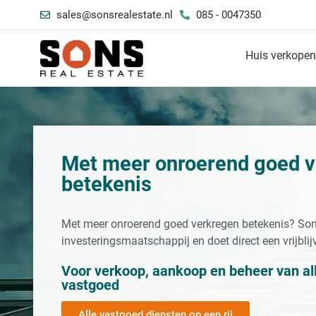
sales@sonsrealestate.nl
085 - 0047350
Huis verkope
Met meer onroerend goed 
betekenis
Met meer onroerend goed verkregen betekenis? Sons
investeringsmaatschappij en doet direct een vrijbli
Voor verkoop, aankoop en beheer van al
vastgoed
Alle vastgoed diensten op een rij