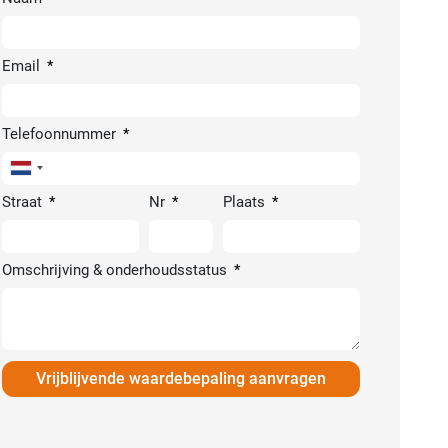
Email
Telefoonnummer
Netherlands
+31
Straat
Nr
Plaats
Omschrijving & onderhoudsstatus
Vrijblijvende waardebepaling aanvragen