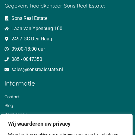
Gegevens hoofdkantoor Sons Real Estate:
Sons Real Estate
Laan van Ypenburg 100
2497 GC Den Haag
09:00-18:00 uur
085 - 0047350
sales@sonsrealestate.nl​
Informatie
Contact
Blog
Kennisbank
Over ons
Wij waarderen uw privacy
Klantervaringen
We gebruiken cookies om uw browse-ervaring te verbeteren,