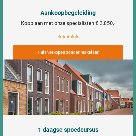
Aankoopbegeleiding
Koop aan met onze specialisten € 2.850,-
★
★
★
★
★
Huis verkopen zonder makelaar
1 daagse spoedcursus