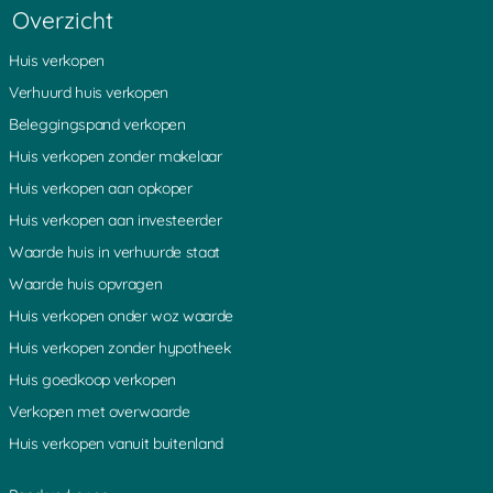
Noordzijde
Overzicht
Ijsselstein
Oud-Wulven
Ruigeweide
Putkop
Huis verkopen
Nes-Aan-De-Amstel
Nieuwveen
Westbroek
Verhuurd huis verkopen
Coelhorst
Hoogeind
Muyeveld
Beleggingspand verkopen
Bonrepas
Boeicop
Oud-Leusden
Huis verkopen zonder makelaar
Maarn
Ammerstol
De-Bilt
Huis verkopen aan opkoper
Gieltjesdorp
S-Graveland
Aardam
Huis verkopen aan investeerder
Laagnieuwkoop
Vechten
Lange-Linschoten
Waarde huis in verhuurde staat
Lopik
Wieksloot
Eiteren
Demmerik
Waarde huis opvragen
Amstelhoek
Bodegraven
Leebrug
Huis verkopen onder woz waarde
Den-Dolder
Lage-Vuursche
Nieuwerbrug
Huis verkopen zonder hypotheek
Bovenkerk
Reeuwijk
Loenersloot
Huis goedkoop verkopen
Rietveld
Hekendorp
Vinkenkade
Verkopen met overwaarde
Willeskop
Rijsenburg
Weijland
Huis verkopen vanuit buitenland
Nieuwkoop
Abcoude
Breukelen
Kromwijk
Loosdorp