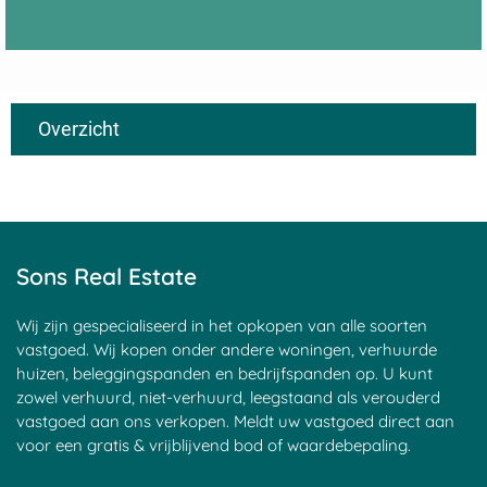
Overzicht
Nieuwpoort
Vervolg
Slikkendam
Soest
Blauwkapel
Maarssen
Leerdam
Goyse-Dorp
Goudseweg
Donkereind
Sons Real Estate
Achttienhoven
Goejanverwelle
Kortrijk
Zeist
Egelshoek
Wij zijn gespecialiseerd in het opkopen van alle soorten
Haastrecht
T-Waal
vastgoed. Wij kopen onder andere woningen, verhuurde
Den-Oord
Langerak
huizen, beleggingspanden en bedrijfspanden op. U kunt
Tappersheul
Stokkelaarsbrug
Laren
zowel verhuurd, niet-verhuurd, leegstaand als verouderd
Portengen
Stadsdam
vastgoed aan ons verkopen. Meldt uw vastgoed direct aan
Waverveen
Vreeland
voor een gratis & vrijblijvend bod of waardebepaling.
Sint-Janskerkhof
Montfoort
Schonauwen
Vlist
Blokland