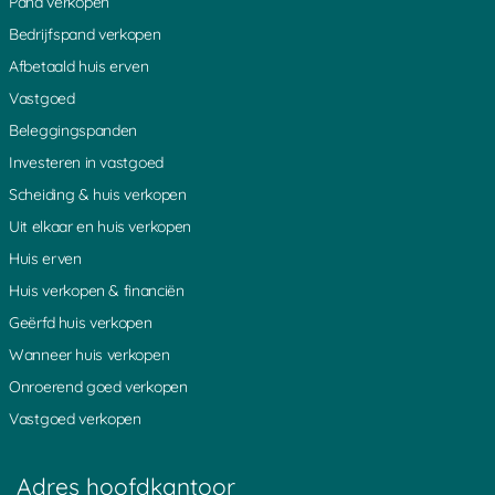
Pand verkopen
Linschoten
Oudhuizen
Hinderdam
Bedrijfspand verkopen
Houten
Vleuten
Schoonouwen
Afbetaald huis erven
Slootdijk
Nieuwegein
Groenlandsekade
Vastgoed
Hilversum
Nessersluis
Benschop
Beleggingspanden
S-Gravesloot
De-Horn
Aan-De-Zuwe
Investeren in vastgoed
Overmeer
Driebergen
Spengen
Scheiding & huis verkopen
Zegveld
Bunt
Stolwijk
Uit elkaar en huis verkopen
Loenen
Haarzuilens
Nieuwland
Huis erven
Oudewater
Heicoop
Hoenkoop
Huis verkopen & financiën
Platteweg
Minkeloos
Groot-Ammers
Geërfd huis verkopen
Benedenkerk
Oosterwijk
Oud-Loosdrecht
Wanneer huis verkopen
Kanis
Baambrugge
Tussenlanen
Onroerend goed verkopen
Leerbroek
Oud-Kamerik
Kadijk
Vastgoed verkopen
Achterwetering
Zouwendijk
Teckop
Zuidhoek
Botshol
Schalkwijk
Hogebrug
Adres hoofdkantoor
Polsbroekerdam