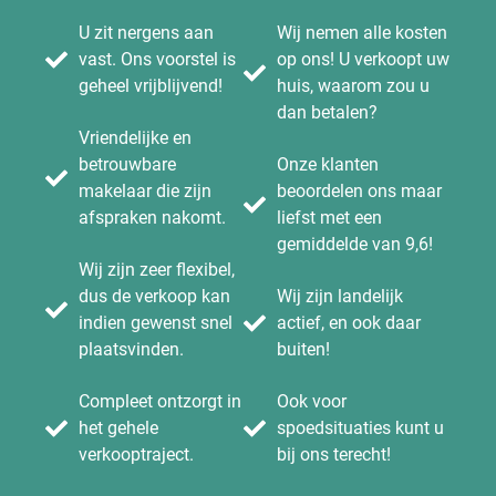
U zit nergens aan
Wij nemen alle kosten
vast. Ons voorstel is
op ons! U verkoopt uw
geheel vrijblijvend!
huis, waarom zou u
dan betalen?
Vriendelijke en
betrouwbare
Onze klanten
makelaar die zijn
beoordelen ons maar
afspraken nakomt.
liefst met een
gemiddelde van 9,6!
Wij zijn zeer flexibel,
dus de verkoop kan
Wij zijn landelijk
indien gewenst snel
actief, en ook daar
plaatsvinden.
buiten!
Compleet ontzorgt in
Ook voor
het gehele
spoedsituaties kunt u
verkooptraject.
bij ons terecht!