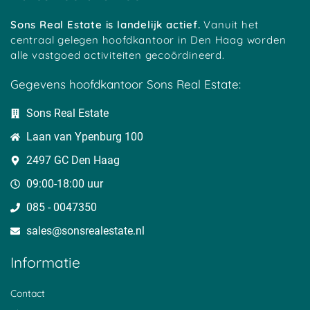
Soestduinen
Uitweg
Koolwijk
Sons Real Estate is landelijk actief.
Vanuit het
Reijerscop
Mastwijk
Lakerveld
centraal gelegen hoofdkantoor in Den Haag worden
Vinkeveen
Crailo
alle vastgoed activiteiten gecoördineerd.
Lopikerkapel
Austerlitz
Tempel
Bekenes
Gegevens hoofdkantoor Sons Real Estate:
Tull
Oud-Maarsseveen
Haanwijk
Harmelen
Bovenberg
Sons Real Estate
Cattenbroek
Cabauw
Geestdorp
Laan van Ypenburg 100
Hees
Dwarsdijk
Houtdijken
Oukoop
2497 GC Den Haag
Heeswijk
Gelkenes
Overheicop
Nieuwerhoek
09:00-18:00 uur
Mijnden
T-Goy
Den-Bosch
085 - 0047350
Barwoutswaarder
Sterkenburg
Sluis
Oud-Zuilen
sales@sonsrealestate.nl​
Cothen
Den-Treek
Reeuwwijksebrug
Loerik
Informatie
Breeveld
Achthoven
Noordeloos
Stolwijkersluis
Bosch-En-Duin
Contact
Wijk-Bij-Duurstede
Helsdingen
Nieuwer-Ter-Aa