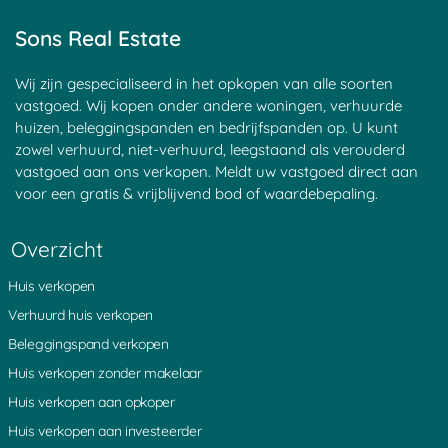
Soest
Maarsseveen
Achtersloot
Goyse Dorp
Haagje
Nieuwersluis
Sons Real Estate
Maarssen
Groenekan
Blauwkapel
Donkereind
Sluipwijk
Leerdam
Goejanverwelle
Breudijk
Goudseweg
Wij zijn gespecialiseerd in het opkopen van alle soorten
Zeist
Bunnik
Bilthoven
vastgoed. Wij kopen onder andere woningen, verhuurde
Haastrecht
Tienhoven
Kortrijk
huizen, beleggingspanden en bedrijfspanden op. U kunt
Den Oord
Hagestein
Egelshoek
zowel verhuurd, niet-verhuurd, leegstaand als verouderd
Tappersheul
Heukelum
Â 't Waal
vastgoed aan ons verkopen. Meldt uw vastgoed direct aan
Laren
Polsbroek
Langerak
voor een gratis & vrijblijvend bod of waardebepaling.
Stadsdam
Waarder
Stokkelaarsbrug
Vreeland
Goudriaan
Portengen
Montfoort
Pijnenburg
Waverveen
Overzicht
Vlist
Noordeinde
Sint Janskerkhof
Noordzijde
Kortenhoeven
Schonauwen
Huis verkopen
Oud Wulven
Eemnes
Blokland
Nieuwveen
Zuidzijde
IJsselstein
Verhuurd huis verkopen
Aarlanderveen
Weijpoort
Ruigeweide
Beleggingspand verkopen
Coelhorst
Diefdijk
Nes aan de Amstel
Muyeveld
Rozendaal
Westbroek
Huis verkopen zonder makelaar
Boeicop
Achterdijk
Hoogeind
Huis verkopen aan opkoper
s Graveland
Nieuw Loosdrecht
Oud Leusden
Maarn
Kortgerecht
Bonrepas
Huis verkopen aan investeerder
De Bilt
Oosterveen
Ammerstol