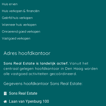
Huis erven
Heicoop
Weverwijk
Haarzuilens
Platteweg
Overlangbroek
Oudewater
Huis verkopen & financiën
Groot Ammers
Woerden
Hoenkoop
Geërfd huis verkopen
Oosterwijk
Achterbos
Minkeloos
Kanis
Stein
Oud Loosdrecht
Wanneer huis verkopen
Tussenlanen
Bussum
Baambrugge
Onroerend goed verkopen
Oud Kamerik
Werkhoven
Zouwendijk
Achterwetering
Vrijhoeven
Zuidhoek
Vastgoed verkopen
Teckop
Middelkoop
Schalkwijk
Botshol
Ankeveen
Polsbroekerdam
Hogebrug
Grote Melm
Uitweg
Adres hoofdkantoor
Soestduinen
Ockhuizen
Reijerscop
Koolwijk
Korteraar
Lakerveld
Mastwijk
Eembrugge
Crailo
Sons Real Estate is landelijk actief.
Vanuit het
Vinkeveen
Strijkviertel
Austerlitz
centraal gelegen hoofdkantoor in Den Haag worden
Tempel
Oudover
Bekenes
alle vastgoed activiteiten gecoördineerd.
Tull
Zegvelderbroek
Oud Maarsseveen
Haanwijk
Meerkerk
Harmelen
Gegevens hoofdkantoor Sons Real Estate:
Bovenberg
Diemerbroek
Cattenbroek
Cabauw
Langeweide
Geestdorp
Sons Real Estate
Hees
Wilnis
Dwarsdijk
Houtdijken
BelgiÃ«
Oukoop
Laan van Ypenburg 100
Heeswijk
Schoonrewoerd
Gelkenes