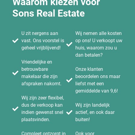
Waarom kiezen voor
Sons Real Estate
U zit nergens aan
Wij nemen alle kosten
vast. Ons voorstel is
op ons! U verkoopt uw
geheel vrijblijvend!
huis, waarom zou u
dan betalen?
Vriendelijke en
betrouwbare
Onze klanten
makelaar die zijn
beoordelen ons maar
afspraken nakomt.
liefst met een
gemiddelde van 9,6!
Wij zijn zeer flexibel,
dus de verkoop kan
Wij zijn landelijk
indien gewenst snel
actief, en ook daar
plaatsvinden.
buiten!
Compleet ontzorgt in
Ook voor