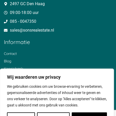
Overheicop
Huis ter Heide
Nieuwerhoek
2497 GC Den Haag
Mijnden
Uitermeer
t Goy
Den Bosch
Hoogewaard
Barwoutswaarder
09:00-18:00 uur
Oud Zuilen
Polanen
Sluis
085 - 0047350
Sterkenburg
De Birk
Cothen
Den Treek
Zwammerdam
Reeuwijksebrug
sales@sonsrealestate.nl​
Beerschoten
Alendorp
Breeveld
Loerik
Vliet
Noordeloos
Informatie
Stolwijkersluis
Liesveld
Bosch en Duin
Achthoven
Horstermeer
Helsdingen
Nieuwer ter Aa
Oud Reeuwijk
Everdingen
Contact
Wijk bij Duurstede
Oud Bodegraven
De Hoef
Blog
Gerverskop
Beneden Haastrecht
De Heul
Graaf
Broek
Waver
Kennisbank
Lexmond
Hoornaar
Breukeleveen
De Bree
Over ons
Wij waarderen uw privacy
Hollandsch
Vianen
Klantervaringen
Ankeveen
We gebruiken cookies om uw browse-ervaring te verbeteren,
Privacyverklaring
gepersonaliseerde advertenties of inhoud weer te geven en
Cookiebeleid
ons verkeer te analyseren. Door op "Alles accepteren" te klikken,
gaat u akkoord met ons gebruik van cookies.
Voorwaarden
Disclaimer