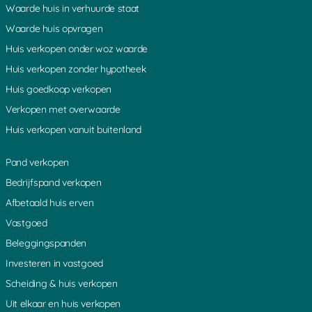
Laagnieuwkoop
Uithoorn
Gieltjesdorp
Waarde huis in verhuurde staat
Lange Linschoten
Geer
Aardam
Waarde huis opvragen
Demmerik
Vrouwenakker
Vechten
Bodegraven
De Meern
Lopik
Huis verkopen onder woz waarde
Den Dolder
Noordse Dorp
Eiteren
Huis verkopen zonder hypotheek
Nieuwerbrug
Den Dool
Amstelhoek
Reeuwijk
Baarn
Leebrug
Huis goedkoop verkopen
Rietveld
Overboeicop
Lage Vuursche
Verkopen met overwaarde
Vinkenkade
Donkervliet
Bovenkerk
Rijsenburg
Woerdense Verlaat
Loenersloot
Huis verkopen vanuit buitenland
Nieuwkoop
Heemstede
Hekendorp
Breukelen
Soestdijk
Willeskop
Pand verkopen
Loosdorp
Ter Lede
Weijland
Houten
Odijk
Abcoude
Bedrijfspand verkopen
Schoonouwen
Meije
Kromwijk
Afbetaald huis erven
Nieuwegein
Mijdrecht
Hinderdam
Hilversum
Noordsebuurt
Vleuten
Vastgoed
Benschop
Hollandsche Rading
Slootdijk
Beleggingspanden
De Horn
Kromme Mijdrecht
Groenlandsekade
Overmeer
Driebruggen
Nessersluis
Investeren in vastgoed
Spengen
Ankeveense Rade
s Gravesloot
Scheiding & huis verkopen
Bunt
Schoonhoven
Driebergen
Loenen
Hoogblokland
Zegveld
Uit elkaar en huis verkopen
Nieuwland
Mennonietenbuurt
Kadijk