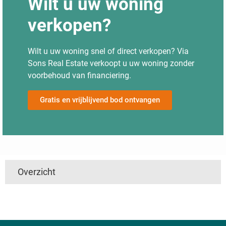
Wilt u uw woning
verkopen?
Wilt u uw woning snel of direct verkopen? Via
Sons Real Estate verkoopt u uw woning zonder
voorbehoud van financiering.
Gratis en vrijblijvend bod ontvangen
Overzicht
't Harde
Utrecht
Boven Haastrecht
Linschoten
De Hem
Den Ham
Nieuwpoort
Mijzijde
Nedereindseweg
Slikkendam
Kockengen
Jaarsveld