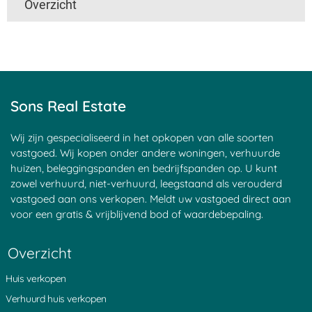
Overzicht
't Harde
Utrecht
Boven Haastrecht
Linschoten
De Hem
Den Ham
Nieuwpoort
Mijzijde
Nedereindseweg
Slikkendam
Kockengen
Jaarsveld
Soest
Maarsseveen
Achtersloot
Goyse Dorp
Haagje
Nieuwersluis
Sons Real Estate
Maarssen
Groenekan
Blauwkapel
Donkereind
Sluipwijk
Leerdam
Goejanverwelle
Breudijk
Goudseweg
Wij zijn gespecialiseerd in het opkopen van alle soorten
Zeist
Bunnik
Bilthoven
vastgoed. Wij kopen onder andere woningen, verhuurde
Haastrecht
Tienhoven
Kortrijk
huizen, beleggingspanden en bedrijfspanden op. U kunt
Den Oord
Hagestein
Egelshoek
zowel verhuurd, niet-verhuurd, leegstaand als verouderd
Tappersheul
Heukelum
Â 't Waal
vastgoed aan ons verkopen. Meldt uw vastgoed direct aan
Laren
Polsbroek
Langerak
voor een gratis & vrijblijvend bod of waardebepaling.
Stadsdam
Waarder
Stokkelaarsbrug
Vreeland
Goudriaan
Portengen
Montfoort
Pijnenburg
Waverveen
Overzicht
Vlist
Noordeinde
Sint Janskerkhof
Noordzijde
Kortenhoeven
Schonauwen
Huis verkopen
Oud Wulven
Eemnes
Blokland
Nieuwveen
Zuidzijde
IJsselstein
Verhuurd huis verkopen
Aarlanderveen
Weijpoort
Ruigeweide