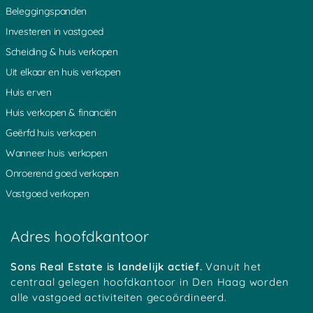
Beleggingspanden
De Horn
Kromme Mijdrecht
Groenlandsekade
Overmeer
Driebruggen
Nessersluis
Investeren in vastgoed
Spengen
Ankeveense Rade
s Gravesloot
Scheiding & huis verkopen
Bunt
Schoonhoven
Driebergen
Loenen
Hoogblokland
Zegveld
Uit elkaar en huis verkopen
Nieuwland
Mennonietenbuurt
Kadijk
Huis erven
Heicoop
Weverwijk
Haarzuilens
Platteweg
Overlangbroek
Oudewater
Huis verkopen & financiën
Groot Ammers
Woerden
Hoenkoop
Geërfd huis verkopen
Oosterwijk
Achterbos
Minkeloos
Kanis
Stein
Oud Loosdrecht
Wanneer huis verkopen
Tussenlanen
Bussum
Baambrugge
Onroerend goed verkopen
Oud Kamerik
Werkhoven
Zouwendijk
Achterwetering
Vrijhoeven
Zuidhoek
Vastgoed verkopen
Teckop
Middelkoop
Schalkwijk
Botshol
Ankeveen
Polsbroekerdam
Hogebrug
Grote Melm
Uitweg
Adres hoofdkantoor
Soestduinen
Ockhuizen
Reijerscop
Koolwijk
Korteraar
Lakerveld
Mastwijk
Eembrugge
Crailo
Sons Real Estate is landelijk actief.
Vanuit het
Vinkeveen
Strijkviertel
Austerlitz
centraal gelegen hoofdkantoor in Den Haag worden
Tempel
Oudover
Bekenes
alle vastgoed activiteiten gecoördineerd.
Tull
Zegvelderbroek
Oud Maarsseveen