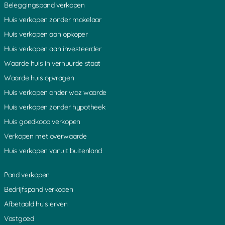
Beleggingspand verkopen
Coelhorst
Diefdijk
Nes aan de Amstel
Muyeveld
Rozendaal
Westbroek
Huis verkopen zonder makelaar
Boeicop
Achterdijk
Hoogeind
Huis verkopen aan opkoper
s Graveland
Nieuw Loosdrecht
Oud Leusden
Maarn
Kortgerecht
Bonrepas
Huis verkopen aan investeerder
De Bilt
Oosterveen
Ammerstol
Laagnieuwkoop
Uithoorn
Gieltjesdorp
Waarde huis in verhuurde staat
Lange Linschoten
Geer
Aardam
Waarde huis opvragen
Demmerik
Vrouwenakker
Vechten
Bodegraven
De Meern
Lopik
Huis verkopen onder woz waarde
Den Dolder
Noordse Dorp
Eiteren
Huis verkopen zonder hypotheek
Nieuwerbrug
Den Dool
Amstelhoek
Reeuwijk
Baarn
Leebrug
Huis goedkoop verkopen
Rietveld
Overboeicop
Lage Vuursche
Verkopen met overwaarde
Vinkenkade
Donkervliet
Bovenkerk
Rijsenburg
Woerdense Verlaat
Loenersloot
Huis verkopen vanuit buitenland
Nieuwkoop
Heemstede
Hekendorp
Breukelen
Soestdijk
Willeskop
Pand verkopen
Loosdorp
Ter Lede
Weijland
Houten
Odijk
Abcoude
Bedrijfspand verkopen
Schoonouwen
Meije
Kromwijk
Afbetaald huis erven
Nieuwegein
Mijdrecht
Hinderdam
Hilversum
Noordsebuurt
Vleuten
Vastgoed
Benschop
Hollandsche Rading
Slootdijk