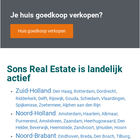
Je huis goedkoop verkopen?
Huis goedkoop verkopen
Sons Real Estate is landelijk
actief
Zuid-Holland
:
Den Haag
,
Rotterdam
,
Dordrecht
,
Ridderkerk
,
Delft
,
Rijswijk
,
Gouda
,
Schiedam
,
Vlaardingen
,
Spijkenisse
,
Zoetermeer
,
Alphen aan den Rijn
Noord-Holland
:
Amsterdam
,
Haarlem
,
Alkmaar
,
Purmerend
,
Amstelveen
,
Zaandam
,
Heerhugowaard
,
Den
Helder
,
Beverwijk
,
Heemstede
,
Zandvoort
,
Ijmuiden
,
Hoorn
Noord-Brabant
:
Eindhoven
,
Breda
,
Den Bosch
,
Tilburg
,