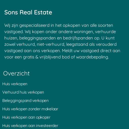
Soest
Maarsseveen
Achtersloot
Goyse Dorp
Haagje
Nieuwersluis
Sons Real Estate
Maarssen
Groenekan
Blauwkapel
Donkereind
Sluipwijk
Leerdam
Goejanverwelle
Breudijk
Goudseweg
Wij zijn gespecialiseerd in het opkopen van alle soorten
Zeist
Bunnik
Bilthoven
vastgoed. Wij kopen onder andere woningen, verhuurde
Haastrecht
Tienhoven
Kortrijk
huizen, beleggingspanden en bedrijfspanden op. U kunt
Den Oord
Hagestein
Egelshoek
zowel verhuurd, niet-verhuurd, leegstaand als verouderd
Tappersheul
Heukelum
Â 't Waal
vastgoed aan ons verkopen. Meldt uw vastgoed direct aan
Laren
Polsbroek
Langerak
voor een gratis & vrijblijvend bod of waardebepaling.
Stadsdam
Waarder
Stokkelaarsbrug
Vreeland
Goudriaan
Portengen
Montfoort
Pijnenburg
Waverveen
Overzicht
Vlist
Noordeinde
Sint Janskerkhof
Noordzijde
Kortenhoeven
Schonauwen
Huis verkopen
Oud Wulven
Eemnes
Blokland
Nieuwveen
Zuidzijde
IJsselstein
Verhuurd huis verkopen
Aarlanderveen
Weijpoort
Ruigeweide
Beleggingspand verkopen
Coelhorst
Diefdijk
Nes aan de Amstel
Muyeveld
Rozendaal
Westbroek
Huis verkopen zonder makelaar
Boeicop
Achterdijk
Hoogeind
Huis verkopen aan opkoper
s Graveland
Nieuw Loosdrecht
Oud Leusden
Maarn
Kortgerecht
Bonrepas
Huis verkopen aan investeerder
De Bilt
Oosterveen
Ammerstol