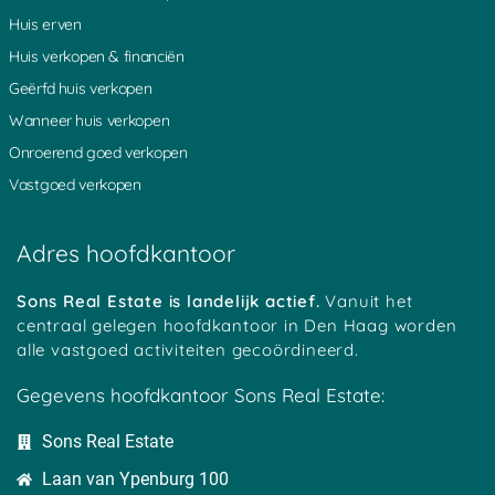
Nieuwland
Mennonietenbuurt
Kadijk
Huis erven
Heicoop
Weverwijk
Haarzuilens
Platteweg
Overlangbroek
Oudewater
Huis verkopen & financiën
Groot Ammers
Woerden
Hoenkoop
Geërfd huis verkopen
Oosterwijk
Achterbos
Minkeloos
Kanis
Stein
Oud Loosdrecht
Wanneer huis verkopen
Tussenlanen
Bussum
Baambrugge
Onroerend goed verkopen
Oud Kamerik
Werkhoven
Zouwendijk
Achterwetering
Vrijhoeven
Zuidhoek
Vastgoed verkopen
Teckop
Middelkoop
Schalkwijk
Botshol
Ankeveen
Polsbroekerdam
Hogebrug
Grote Melm
Uitweg
Adres hoofdkantoor
Soestduinen
Ockhuizen
Reijerscop
Koolwijk
Korteraar
Lakerveld
Mastwijk
Eembrugge
Crailo
Sons Real Estate is landelijk actief.
Vanuit het
Vinkeveen
Strijkviertel
Austerlitz
centraal gelegen hoofdkantoor in Den Haag worden
Tempel
Oudover
Bekenes
alle vastgoed activiteiten gecoördineerd.
Tull
Zegvelderbroek
Oud Maarsseveen
Haanwijk
Meerkerk
Harmelen
Gegevens hoofdkantoor Sons Real Estate:
Bovenberg
Diemerbroek
Cattenbroek
Cabauw
Langeweide
Geestdorp
Sons Real Estate
Hees
Wilnis
Dwarsdijk
Houtdijken
BelgiÃ«
Oukoop
Laan van Ypenburg 100
Heeswijk
Schoonrewoerd
Gelkenes