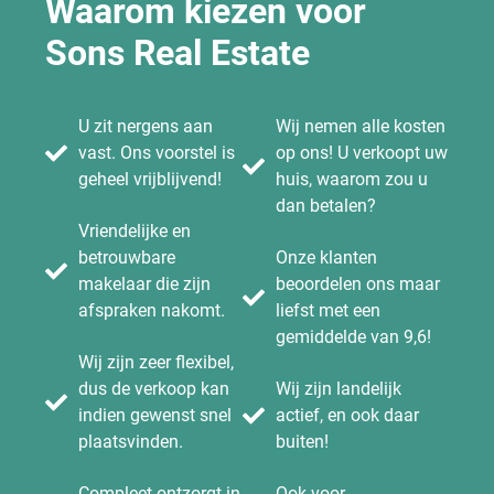
Waarom kiezen voor
Sons Real Estate
U zit nergens aan
Wij nemen alle kosten
vast. Ons voorstel is
op ons! U verkoopt uw
geheel vrijblijvend!
huis, waarom zou u
dan betalen?
Vriendelijke en
betrouwbare
Onze klanten
makelaar die zijn
beoordelen ons maar
afspraken nakomt.
liefst met een
gemiddelde van 9,6!
Wij zijn zeer flexibel,
dus de verkoop kan
Wij zijn landelijk
indien gewenst snel
actief, en ook daar
plaatsvinden.
buiten!
Compleet ontzorgt in
Ook voor