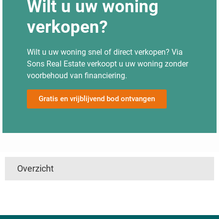
Wilt u uw woning
verkopen?
Wilt u uw woning snel of direct verkopen? Via
Sons Real Estate verkoopt u uw woning zonder
voorbehoud van financiering.
Gratis en vrijblijvend bod ontvangen
Overzicht
't Harde
Utrecht
Boven Haastrecht
Linschoten
De Hem
Den Ham
Nieuwpoort
Mijzijde
Nedereindseweg
Slikkendam
Kockengen
Jaarsveld