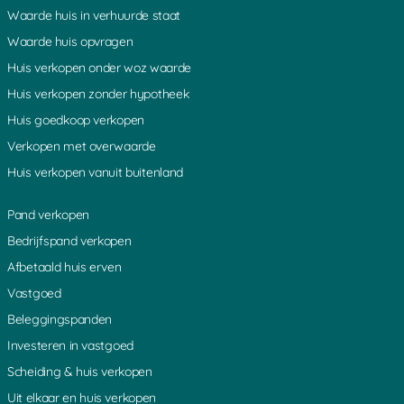
Laagnieuwkoop
Uithoorn
Gieltjesdorp
Waarde huis in verhuurde staat
Lange Linschoten
Geer
Aardam
Waarde huis opvragen
Demmerik
Vrouwenakker
Vechten
Bodegraven
De Meern
Lopik
Huis verkopen onder woz waarde
Den Dolder
Noordse Dorp
Eiteren
Huis verkopen zonder hypotheek
Nieuwerbrug
Den Dool
Amstelhoek
Reeuwijk
Baarn
Leebrug
Huis goedkoop verkopen
Rietveld
Overboeicop
Lage Vuursche
Verkopen met overwaarde
Vinkenkade
Donkervliet
Bovenkerk
Rijsenburg
Woerdense Verlaat
Loenersloot
Huis verkopen vanuit buitenland
Nieuwkoop
Heemstede
Hekendorp
Breukelen
Soestdijk
Willeskop
Pand verkopen
Loosdorp
Ter Lede
Weijland
Houten
Odijk
Abcoude
Bedrijfspand verkopen
Schoonouwen
Meije
Kromwijk
Afbetaald huis erven
Nieuwegein
Mijdrecht
Hinderdam
Hilversum
Noordsebuurt
Vleuten
Vastgoed
Benschop
Hollandsche Rading
Slootdijk
Beleggingspanden
De Horn
Kromme Mijdrecht
Groenlandsekade
Overmeer
Driebruggen
Nessersluis
Investeren in vastgoed
Spengen
Ankeveense Rade
s Gravesloot
Scheiding & huis verkopen
Bunt
Schoonhoven
Driebergen
Loenen
Hoogblokland
Zegveld
Uit elkaar en huis verkopen