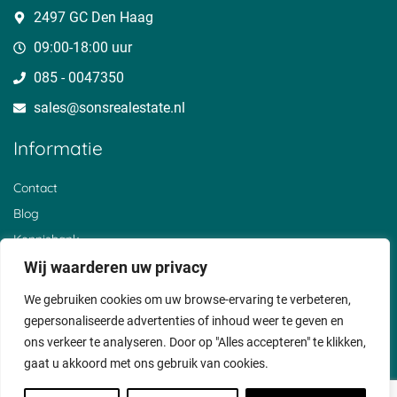
Overheicop
Huis ter Heide
Nieuwerhoek
2497 GC Den Haag
Mijnden
Uitermeer
t Goy
Den Bosch
Hoogewaard
Barwoutswaarder
09:00-18:00 uur
Oud Zuilen
Polanen
Sluis
085 - 0047350
Sterkenburg
De Birk
Cothen
Den Treek
Zwammerdam
Reeuwijksebrug
sales@sonsrealestate.nl​
Beerschoten
Alendorp
Breeveld
Loerik
Vliet
Noordeloos
Informatie
Stolwijkersluis
Liesveld
Bosch en Duin
Achthoven
Horstermeer
Helsdingen
Nieuwer ter Aa
Oud Reeuwijk
Everdingen
Contact
Wijk bij Duurstede
Oud Bodegraven
De Hoef
Blog
Gerverskop
Beneden Haastrecht
De Heul
Graaf
Broek
Waver
Kennisbank
Lexmond
Hoornaar
Breukeleveen
De Bree
Over ons
Wij waarderen uw privacy
Hollandsch
Vianen
Klantervaringen
Ankeveen
We gebruiken cookies om uw browse-ervaring te verbeteren,
Privacyverklaring
gepersonaliseerde advertenties of inhoud weer te geven en
Cookiebeleid
ons verkeer te analyseren. Door op "Alles accepteren" te klikken,
gaat u akkoord met ons gebruik van cookies.
Voorwaarden
Disclaimer