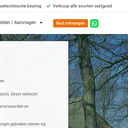
uwtechnische keuring
Verkoop alle soorten vastgoed
lden / Aanvragen
Bod ontvangen
ten
ico’s. Direct verkocht
e voorwaarden en
orgen gebreken nemen wij