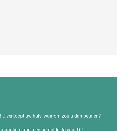
s! U verkoopt uw huis, waarom zou u dan betalen?
maar liefst met een gemiddelde van 9,6!