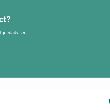
ct?
stgoedadviseur