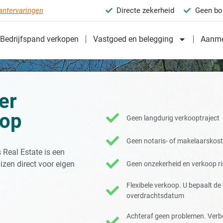
antervaringen
Directe zekerheid
Geen bo
Bedrijfspand verkopen
Vastgoed en belegging
Aanme
er
oop
Geen langdurig verkooptraject
Geen notaris- of makelaarskos
Real Estate is een
izen direct voor eigen
Geen onzekerheid en verkoop ris
Flexibele verkoop. U bepaalt d
overdrachtsdatum
Achteraf geen problemen. Verb