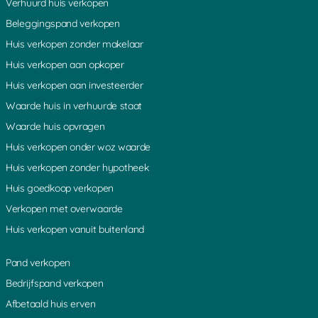
Verhuurd huis verkopen
Aarlanderveen
Weijpoort
Ruigeweide
Beleggingspand verkopen
Coelhorst
Diefdijk
Nes aan de Amstel
Muyeveld
Rozendaal
Westbroek
Huis verkopen zonder makelaar
Boeicop
Achterdijk
Hoogeind
Huis verkopen aan opkoper
s Graveland
Nieuw Loosdrecht
Oud Leusden
Maarn
Kortgerecht
Bonrepas
Huis verkopen aan investeerder
De Bilt
Oosterveen
Ammerstol
Laagnieuwkoop
Uithoorn
Gieltjesdorp
Waarde huis in verhuurde staat
Lange Linschoten
Geer
Aardam
Waarde huis opvragen
Demmerik
Vrouwenakker
Vechten
Bodegraven
De Meern
Lopik
Huis verkopen onder woz waarde
Den Dolder
Noordse Dorp
Eiteren
Huis verkopen zonder hypotheek
Nieuwerbrug
Den Dool
Amstelhoek
Reeuwijk
Baarn
Leebrug
Huis goedkoop verkopen
Rietveld
Overboeicop
Lage Vuursche
Verkopen met overwaarde
Vinkenkade
Donkervliet
Bovenkerk
Rijsenburg
Woerdense Verlaat
Loenersloot
Huis verkopen vanuit buitenland
Nieuwkoop
Heemstede
Hekendorp
Breukelen
Soestdijk
Willeskop
Pand verkopen
Loosdorp
Ter Lede
Weijland
Houten
Odijk
Abcoude
Bedrijfspand verkopen
Schoonouwen
Meije
Kromwijk
Afbetaald huis erven
Nieuwegein
Mijdrecht
Hinderdam