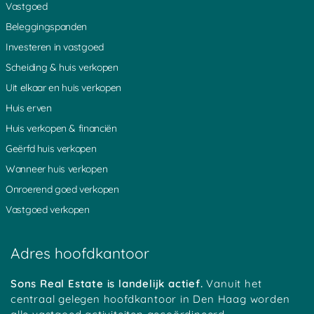
Hilversum
Noordsebuurt
Vleuten
Vastgoed
Benschop
Hollandsche Rading
Slootdijk
Beleggingspanden
De Horn
Kromme Mijdrecht
Groenlandsekade
Overmeer
Driebruggen
Nessersluis
Investeren in vastgoed
Spengen
Ankeveense Rade
s Gravesloot
Scheiding & huis verkopen
Bunt
Schoonhoven
Driebergen
Loenen
Hoogblokland
Zegveld
Uit elkaar en huis verkopen
Nieuwland
Mennonietenbuurt
Kadijk
Huis erven
Heicoop
Weverwijk
Haarzuilens
Platteweg
Overlangbroek
Oudewater
Huis verkopen & financiën
Groot Ammers
Woerden
Hoenkoop
Geërfd huis verkopen
Oosterwijk
Achterbos
Minkeloos
Kanis
Stein
Oud Loosdrecht
Wanneer huis verkopen
Tussenlanen
Bussum
Baambrugge
Onroerend goed verkopen
Oud Kamerik
Werkhoven
Zouwendijk
Achterwetering
Vrijhoeven
Zuidhoek
Vastgoed verkopen
Teckop
Middelkoop
Schalkwijk
Botshol
Ankeveen
Polsbroekerdam
Hogebrug
Grote Melm
Uitweg
Adres hoofdkantoor
Soestduinen
Ockhuizen
Reijerscop
Koolwijk
Korteraar
Lakerveld
Mastwijk
Eembrugge
Crailo
Sons Real Estate is landelijk actief.
Vanuit het
Vinkeveen
Strijkviertel
Austerlitz
centraal gelegen hoofdkantoor in Den Haag worden
Tempel
Oudover
Bekenes