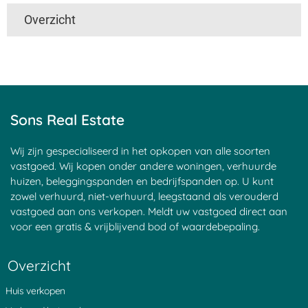
Overzicht
't Harde
Utrecht
Boven Haastrecht
Linschoten
De Hem
Den Ham
Nieuwpoort
Mijzijde
Nedereindseweg
Slikkendam
Kockengen
Jaarsveld
Soest
Maarsseveen
Achtersloot
Goyse Dorp
Haagje
Nieuwersluis
Sons Real Estate
Maarssen
Groenekan
Blauwkapel
Donkereind
Sluipwijk
Leerdam
Goejanverwelle
Breudijk
Goudseweg
Wij zijn gespecialiseerd in het opkopen van alle soorten
Zeist
Bunnik
Bilthoven
vastgoed. Wij kopen onder andere woningen, verhuurde
Haastrecht
Tienhoven
Kortrijk
huizen, beleggingspanden en bedrijfspanden op. U kunt
Den Oord
Hagestein
Egelshoek
zowel verhuurd, niet-verhuurd, leegstaand als verouderd
Tappersheul
Heukelum
Â 't Waal
vastgoed aan ons verkopen. Meldt uw vastgoed direct aan
Laren
Polsbroek
Langerak
voor een gratis & vrijblijvend bod of waardebepaling.
Stadsdam
Waarder
Stokkelaarsbrug
Vreeland
Goudriaan
Portengen
Montfoort
Pijnenburg
Waverveen
Overzicht
Vlist
Noordeinde
Sint Janskerkhof
Noordzijde
Kortenhoeven
Schonauwen
Huis verkopen
Oud Wulven
Eemnes
Blokland
Nieuwveen
Zuidzijde
IJsselstein