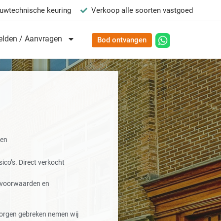
uwtechnische keuring
Verkoop alle soorten vastgoed
lden / Aanvragen
Bod ontvangen
ten
ico’s. Direct verkocht
e voorwaarden en
orgen gebreken nemen wij