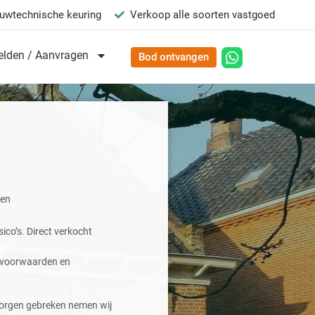
uwtechnische keuring
Verkoop alle soorten vastgoed
lden / Aanvragen
Bod ontvangen
ten
ico’s. Direct verkocht
e voorwaarden en
orgen gebreken nemen wij