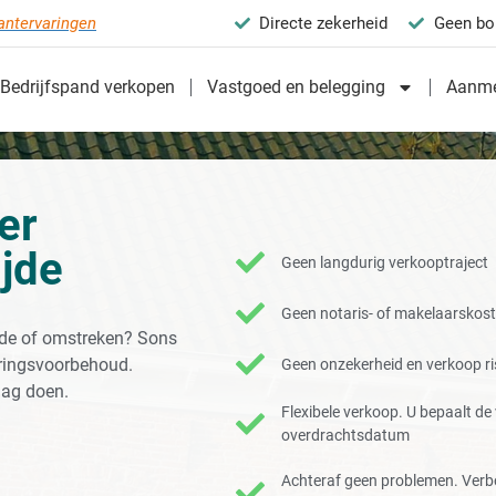
antervaringen
Directe zekerheid
Geen bo
Bedrijfspand verkopen
Vastgoed en belegging
Aanme
er
jde
Geen langdurig verkooptraject
Geen notaris- of makelaarskos
jde of omstreken? Sons
eringsvoorbehoud.
Geen onzekerheid en verkoop ris
aag doen.
Flexibele verkoop. U bepaalt d
overdrachtsdatum
Achteraf geen problemen. Verb