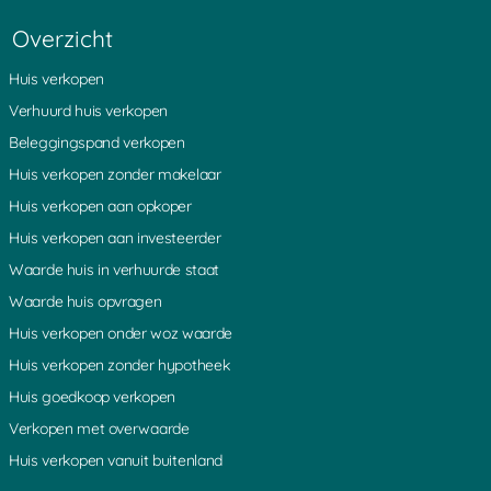
Montfoort
Pijnenburg
Waverveen
Overzicht
Vlist
Noordeinde
Sint Janskerkhof
Noordzijde
Kortenhoeven
Schonauwen
Huis verkopen
Oud Wulven
Eemnes
Blokland
Nieuwveen
Zuidzijde
IJsselstein
Verhuurd huis verkopen
Aarlanderveen
Weijpoort
Ruigeweide
Beleggingspand verkopen
Coelhorst
Diefdijk
Nes aan de Amstel
Muyeveld
Rozendaal
Westbroek
Huis verkopen zonder makelaar
Boeicop
Achterdijk
Hoogeind
Huis verkopen aan opkoper
s Graveland
Nieuw Loosdrecht
Oud Leusden
Maarn
Kortgerecht
Bonrepas
Huis verkopen aan investeerder
De Bilt
Oosterveen
Ammerstol
Laagnieuwkoop
Uithoorn
Gieltjesdorp
Waarde huis in verhuurde staat
Lange Linschoten
Geer
Aardam
Waarde huis opvragen
Demmerik
Vrouwenakker
Vechten
Bodegraven
De Meern
Lopik
Huis verkopen onder woz waarde
Den Dolder
Noordse Dorp
Eiteren
Huis verkopen zonder hypotheek
Nieuwerbrug
Den Dool
Amstelhoek
Reeuwijk
Baarn
Leebrug
Huis goedkoop verkopen
Rietveld
Overboeicop
Lage Vuursche
Verkopen met overwaarde
Vinkenkade
Donkervliet
Bovenkerk
Rijsenburg
Woerdense Verlaat
Loenersloot
Huis verkopen vanuit buitenland
Nieuwkoop
Heemstede
Hekendorp