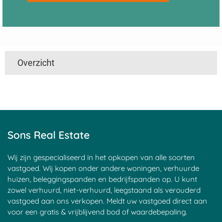
Overzicht
't Harde
Utrecht
Boven Haastrecht
Linschoten
De Hem
Den Ham
Nieuwpoort
Mijzijde
Nedereindseweg
Slikkendam
Kockengen
Jaarsveld
Soest
Maarsseveen
Achtersloot
Goyse Dorp
Haagje
Nieuwersluis
Sons Real Estate
Maarssen
Groenekan
Blauwkapel
Donkereind
Sluipwijk
Leerdam
Goejanverwelle
Breudijk
Goudseweg
Wij zijn gespecialiseerd in het opkopen van alle soorten
Zeist
Bunnik
Bilthoven
vastgoed. Wij kopen onder andere woningen, verhuurde
Haastrecht
Tienhoven
Kortrijk
huizen, beleggingspanden en bedrijfspanden op. U kunt
Den Oord
Hagestein
Egelshoek
zowel verhuurd, niet-verhuurd, leegstaand als verouderd
Tappersheul
Heukelum
Â 't Waal
vastgoed aan ons verkopen. Meldt uw vastgoed direct aan
Laren
Polsbroek
Langerak
voor een gratis & vrijblijvend bod of waardebepaling.
Stadsdam
Waarder
Stokkelaarsbrug
Vreeland
Goudriaan
Portengen