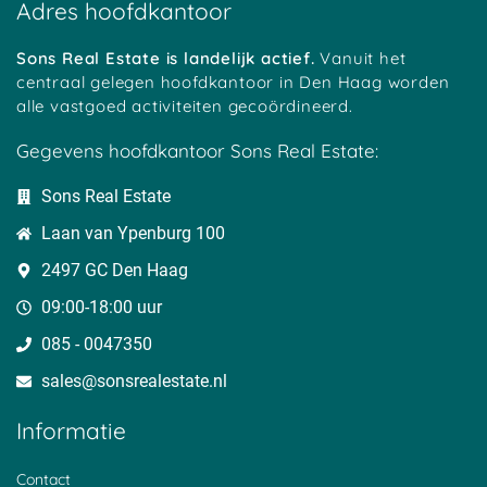
Adres hoofdkantoor
Soestduinen
Ockhuizen
Reijerscop
Koolwijk
Korteraar
Lakerveld
Mastwijk
Eembrugge
Crailo
Sons Real Estate is landelijk actief.
Vanuit het
Vinkeveen
Strijkviertel
Austerlitz
centraal gelegen hoofdkantoor in Den Haag worden
Tempel
Oudover
Bekenes
alle vastgoed activiteiten gecoördineerd.
Tull
Zegvelderbroek
Oud Maarsseveen
Haanwijk
Meerkerk
Harmelen
Gegevens hoofdkantoor Sons Real Estate:
Bovenberg
Diemerbroek
Cattenbroek
Cabauw
Langeweide
Geestdorp
Sons Real Estate
Hees
Wilnis
Dwarsdijk
Houtdijken
BelgiÃ«
Oukoop
Laan van Ypenburg 100
Heeswijk
Schoonrewoerd
Gelkenes
Overheicop
Huis ter Heide
Nieuwerhoek
2497 GC Den Haag
Mijnden
Uitermeer
t Goy
Den Bosch
Hoogewaard
Barwoutswaarder
09:00-18:00 uur
Oud Zuilen
Polanen
Sluis
085 - 0047350
Sterkenburg
De Birk
Cothen
Den Treek
Zwammerdam
Reeuwijksebrug
sales@sonsrealestate.nl​
Beerschoten
Alendorp
Breeveld
Loerik
Vliet
Noordeloos
Informatie
Stolwijkersluis
Liesveld
Bosch en Duin
Achthoven
Horstermeer
Helsdingen
Nieuwer ter Aa
Oud Reeuwijk
Everdingen
Contact