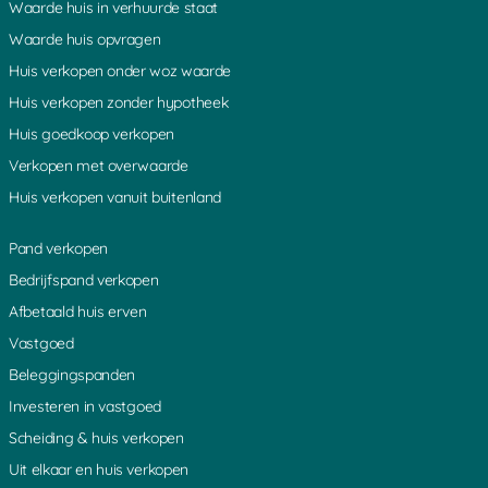
Laagnieuwkoop
Uithoorn
Gieltjesdorp
Waarde huis in verhuurde staat
Lange Linschoten
Geer
Aardam
Waarde huis opvragen
Demmerik
Vrouwenakker
Vechten
Bodegraven
De Meern
Lopik
Huis verkopen onder woz waarde
Den Dolder
Noordse Dorp
Eiteren
Huis verkopen zonder hypotheek
Nieuwerbrug
Den Dool
Amstelhoek
Reeuwijk
Baarn
Leebrug
Huis goedkoop verkopen
Rietveld
Overboeicop
Lage Vuursche
Verkopen met overwaarde
Vinkenkade
Donkervliet
Bovenkerk
Rijsenburg
Woerdense Verlaat
Loenersloot
Huis verkopen vanuit buitenland
Nieuwkoop
Heemstede
Hekendorp
Breukelen
Soestdijk
Willeskop
Pand verkopen
Loosdorp
Ter Lede
Weijland
Houten
Odijk
Abcoude
Bedrijfspand verkopen
Schoonouwen
Meije
Kromwijk
Afbetaald huis erven
Nieuwegein
Mijdrecht
Hinderdam
Hilversum
Noordsebuurt
Vleuten
Vastgoed
Benschop
Hollandsche Rading
Slootdijk
Beleggingspanden
De Horn
Kromme Mijdrecht
Groenlandsekade
Overmeer
Driebruggen
Nessersluis
Investeren in vastgoed
Spengen
Ankeveense Rade
s Gravesloot
Scheiding & huis verkopen
Bunt
Schoonhoven
Driebergen
Loenen
Hoogblokland
Zegveld
Uit elkaar en huis verkopen
Nieuwland
Mennonietenbuurt
Kadijk