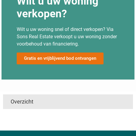
Wilt u uw woning
verkopen?
Wilt u uw woning snel of direct verkopen? Via
Sons Real Estate verkoopt u uw woning zonder
voorbehoud van financiering.
Gratis en vrijblijvend bod ontvangen
Overzicht
't Harde
Utrecht
Boven Haastrecht
Linschoten
De Hem
Den Ham
Nieuwpoort
Mijzijde
Nedereindseweg
Slikkendam
Kockengen
Jaarsveld
Soest
Maarsseveen
Achtersloot