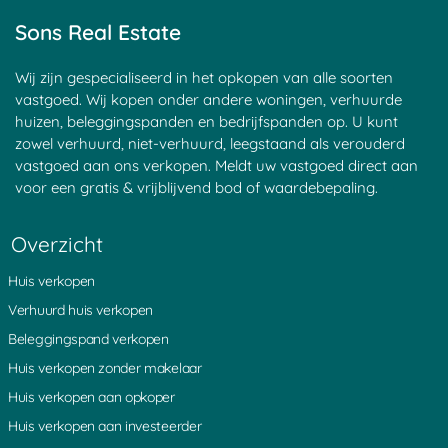
Goyse Dorp
Haagje
Nieuwersluis
Sons Real Estate
Maarssen
Groenekan
Blauwkapel
Donkereind
Sluipwijk
Leerdam
Goejanverwelle
Breudijk
Goudseweg
Wij zijn gespecialiseerd in het opkopen van alle soorten
Zeist
Bunnik
Bilthoven
vastgoed. Wij kopen onder andere woningen, verhuurde
Haastrecht
Tienhoven
Kortrijk
huizen, beleggingspanden en bedrijfspanden op. U kunt
Den Oord
Hagestein
Egelshoek
zowel verhuurd, niet-verhuurd, leegstaand als verouderd
Tappersheul
Heukelum
Â 't Waal
vastgoed aan ons verkopen. Meldt uw vastgoed direct aan
Laren
Polsbroek
Langerak
voor een gratis & vrijblijvend bod of waardebepaling.
Stadsdam
Waarder
Stokkelaarsbrug
Vreeland
Goudriaan
Portengen
Montfoort
Pijnenburg
Waverveen
Overzicht
Vlist
Noordeinde
Sint Janskerkhof
Noordzijde
Kortenhoeven
Schonauwen
Huis verkopen
Oud Wulven
Eemnes
Blokland
Nieuwveen
Zuidzijde
IJsselstein
Verhuurd huis verkopen
Aarlanderveen
Weijpoort
Ruigeweide
Beleggingspand verkopen
Coelhorst
Diefdijk
Nes aan de Amstel
Muyeveld
Rozendaal
Westbroek
Huis verkopen zonder makelaar
Boeicop
Achterdijk
Hoogeind
Huis verkopen aan opkoper
s Graveland
Nieuw Loosdrecht
Oud Leusden
Maarn
Kortgerecht
Bonrepas
Huis verkopen aan investeerder
De Bilt
Oosterveen
Ammerstol