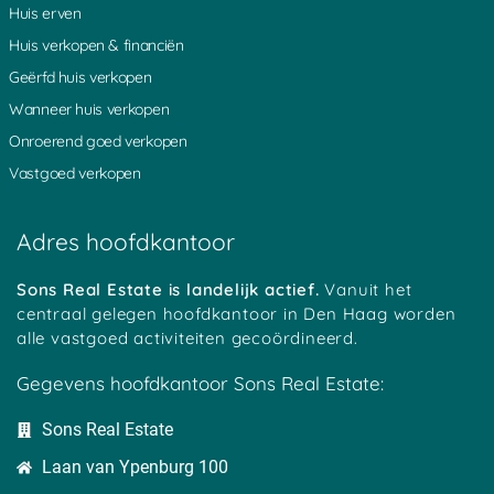
Huis erven
Heicoop
Weverwijk
Haarzuilens
Platteweg
Overlangbroek
Oudewater
Huis verkopen & financiën
Groot Ammers
Woerden
Hoenkoop
Geërfd huis verkopen
Oosterwijk
Achterbos
Minkeloos
Kanis
Stein
Oud Loosdrecht
Wanneer huis verkopen
Tussenlanen
Bussum
Baambrugge
Onroerend goed verkopen
Oud Kamerik
Werkhoven
Zouwendijk
Achterwetering
Vrijhoeven
Zuidhoek
Vastgoed verkopen
Teckop
Middelkoop
Schalkwijk
Botshol
Ankeveen
Polsbroekerdam
Hogebrug
Grote Melm
Uitweg
Adres hoofdkantoor
Soestduinen
Ockhuizen
Reijerscop
Koolwijk
Korteraar
Lakerveld
Mastwijk
Eembrugge
Crailo
Sons Real Estate is landelijk actief.
Vanuit het
Vinkeveen
Strijkviertel
Austerlitz
centraal gelegen hoofdkantoor in Den Haag worden
Tempel
Oudover
Bekenes
alle vastgoed activiteiten gecoördineerd.
Tull
Zegvelderbroek
Oud Maarsseveen
Haanwijk
Meerkerk
Harmelen
Gegevens hoofdkantoor Sons Real Estate:
Bovenberg
Diemerbroek
Cattenbroek
Cabauw
Langeweide
Geestdorp
Sons Real Estate
Hees
Wilnis
Dwarsdijk
Houtdijken
BelgiÃ«
Oukoop
Laan van Ypenburg 100
Heeswijk
Schoonrewoerd
Gelkenes