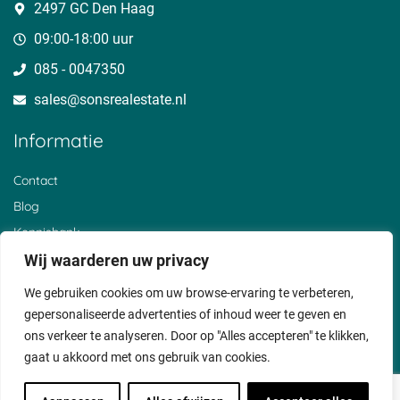
Overheicop
Huis ter Heide
Nieuwerhoek
2497 GC Den Haag
Mijnden
Uitermeer
t Goy
Den Bosch
Hoogewaard
Barwoutswaarder
09:00-18:00 uur
Oud Zuilen
Polanen
Sluis
085 - 0047350
Sterkenburg
De Birk
Cothen
Den Treek
Zwammerdam
Reeuwijksebrug
sales@sonsrealestate.nl​
Beerschoten
Alendorp
Breeveld
Loerik
Vliet
Noordeloos
Informatie
Stolwijkersluis
Liesveld
Bosch en Duin
Achthoven
Horstermeer
Helsdingen
Nieuwer ter Aa
Oud Reeuwijk
Everdingen
Contact
Wijk bij Duurstede
Oud Bodegraven
De Hoef
Blog
Gerverskop
Beneden Haastrecht
De Heul
Graaf
Broek
Waver
Kennisbank
Lexmond
Hoornaar
Breukeleveen
De Bree
Over ons
Wij waarderen uw privacy
Hollandsch
Vianen
Klantervaringen
Ankeveen
We gebruiken cookies om uw browse-ervaring te verbeteren,
Privacyverklaring
gepersonaliseerde advertenties of inhoud weer te geven en
Cookiebeleid
ons verkeer te analyseren. Door op "Alles accepteren" te klikken,
gaat u akkoord met ons gebruik van cookies.
Voorwaarden
Disclaimer