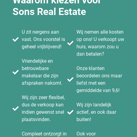
Waarom kiezen voor
Sons Real Estate
U zit nergens aan
Wij nemen alle kosten
vast. Ons voorstel is
op ons! U verkoopt uw
geheel vrijblijvend!
huis, waarom zou u
dan betalen?
Vriendelijke en
betrouwbare
Onze klanten
makelaar die zijn
beoordelen ons maar
afspraken nakomt.
liefst met een
gemiddelde van 9,6!
Wij zijn zeer flexibel,
dus de verkoop kan
Wij zijn landelijk
indien gewenst snel
actief, en ook daar
plaatsvinden.
buiten!
Compleet ontzorgt in
Ook voor