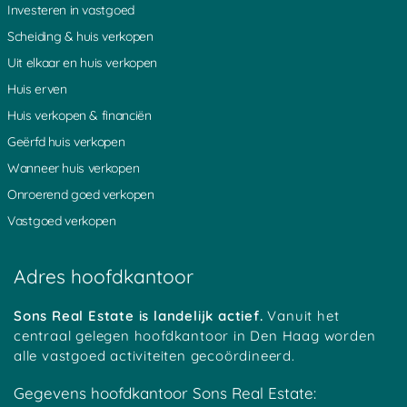
Overmeer
Driebruggen
Nessersluis
Investeren in vastgoed
Spengen
Ankeveense Rade
s Gravesloot
Scheiding & huis verkopen
Bunt
Schoonhoven
Driebergen
Loenen
Hoogblokland
Zegveld
Uit elkaar en huis verkopen
Nieuwland
Mennonietenbuurt
Kadijk
Huis erven
Heicoop
Weverwijk
Haarzuilens
Platteweg
Overlangbroek
Oudewater
Huis verkopen & financiën
Groot Ammers
Woerden
Hoenkoop
Geërfd huis verkopen
Oosterwijk
Achterbos
Minkeloos
Kanis
Stein
Oud Loosdrecht
Wanneer huis verkopen
Tussenlanen
Bussum
Baambrugge
Onroerend goed verkopen
Oud Kamerik
Werkhoven
Zouwendijk
Achterwetering
Vrijhoeven
Zuidhoek
Vastgoed verkopen
Teckop
Middelkoop
Schalkwijk
Botshol
Ankeveen
Polsbroekerdam
Hogebrug
Grote Melm
Uitweg
Adres hoofdkantoor
Soestduinen
Ockhuizen
Reijerscop
Koolwijk
Korteraar
Lakerveld
Mastwijk
Eembrugge
Crailo
Sons Real Estate is landelijk actief.
Vanuit het
Vinkeveen
Strijkviertel
Austerlitz
centraal gelegen hoofdkantoor in Den Haag worden
Tempel
Oudover
Bekenes
alle vastgoed activiteiten gecoördineerd.
Tull
Zegvelderbroek
Oud Maarsseveen
Haanwijk
Meerkerk
Harmelen
Gegevens hoofdkantoor Sons Real Estate:
Bovenberg
Diemerbroek
Cattenbroek