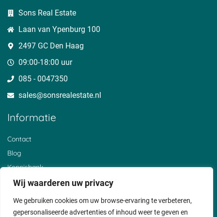
Cabauw
Langeweide
Geestdorp
Sons Real Estate
Hees
Wilnis
Dwarsdijk
Houtdijken
BelgiÃ«
Oukoop
Laan van Ypenburg 100
Heeswijk
Schoonrewoerd
Gelkenes
Overheicop
Huis ter Heide
Nieuwerhoek
2497 GC Den Haag
Mijnden
Uitermeer
t Goy
Den Bosch
Hoogewaard
Barwoutswaarder
09:00-18:00 uur
Oud Zuilen
Polanen
Sluis
085 - 0047350
Sterkenburg
De Birk
Cothen
Den Treek
Zwammerdam
Reeuwijksebrug
sales@sonsrealestate.nl​
Beerschoten
Alendorp
Breeveld
Loerik
Vliet
Noordeloos
Informatie
Stolwijkersluis
Liesveld
Bosch en Duin
Achthoven
Horstermeer
Helsdingen
Nieuwer ter Aa
Oud Reeuwijk
Everdingen
Contact
Wijk bij Duurstede
Oud Bodegraven
De Hoef
Blog
Gerverskop
Beneden Haastrecht
De Heul
Graaf
Broek
Waver
Kennisbank
Lexmond
Hoornaar
Breukeleveen
De Bree
Over ons
Wij waarderen uw privacy
Hollandsch
Vianen
Klantervaringen
Ankeveen
We gebruiken cookies om uw browse-ervaring te verbeteren,
Privacyverklaring
gepersonaliseerde advertenties of inhoud weer te geven en