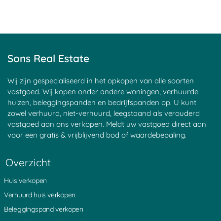
't Harde
Utrecht
Boven Haastrecht
Linschoten
De Hem
Den Ham
Nieuwpoort
Mijzijde
Nedereindseweg
Slikkendam
Kockengen
Jaarsveld
Soest
Maarsseveen
Achtersloot
Goyse Dorp
Haagje
Nieuwersluis
Sons Real Estate
Maarssen
Groenekan
Blauwkapel
Donkereind
Sluipwijk
Leerdam
Goejanverwelle
Breudijk
Goudseweg
Wij zijn gespecialiseerd in het opkopen van alle soorten
Zeist
Bunnik
Bilthoven
vastgoed. Wij kopen onder andere woningen, verhuurde
Haastrecht
Tienhoven
Kortrijk
huizen, beleggingspanden en bedrijfspanden op. U kunt
Den Oord
Hagestein
Egelshoek
zowel verhuurd, niet-verhuurd, leegstaand als verouderd
Tappersheul
Heukelum
Â 't Waal
vastgoed aan ons verkopen. Meldt uw vastgoed direct aan
Laren
Polsbroek
Langerak
voor een gratis & vrijblijvend bod of waardebepaling.
Stadsdam
Waarder
Stokkelaarsbrug
Vreeland
Goudriaan
Portengen
Montfoort
Pijnenburg
Waverveen
Overzicht
Vlist
Noordeinde
Sint Janskerkhof
Noordzijde
Kortenhoeven
Schonauwen
Huis verkopen
Oud Wulven
Eemnes
Blokland
Nieuwveen
Zuidzijde
IJsselstein
Verhuurd huis verkopen
Aarlanderveen
Weijpoort
Ruigeweide
Beleggingspand verkopen
Coelhorst
Diefdijk
Nes aan de Amstel
Muyeveld
Rozendaal
Westbroek