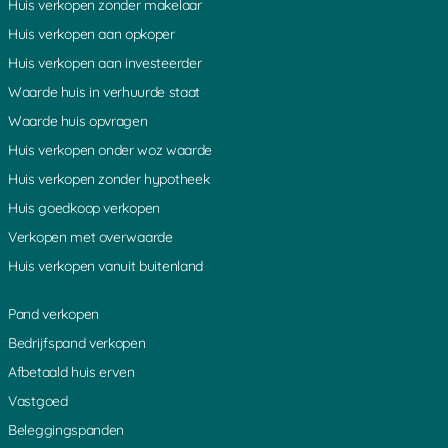
Huis verkopen zonder makelaar
Boeicop
Achterdijk
Hoogeind
Huis verkopen aan opkoper
s Graveland
Nieuw Loosdrecht
Oud Leusden
Maarn
Kortgerecht
Bonrepas
Huis verkopen aan investeerder
De Bilt
Oosterveen
Ammerstol
Laagnieuwkoop
Uithoorn
Gieltjesdorp
Waarde huis in verhuurde staat
Lange Linschoten
Geer
Aardam
Waarde huis opvragen
Demmerik
Vrouwenakker
Vechten
Bodegraven
De Meern
Lopik
Huis verkopen onder woz waarde
Den Dolder
Noordse Dorp
Eiteren
Huis verkopen zonder hypotheek
Nieuwerbrug
Den Dool
Amstelhoek
Reeuwijk
Baarn
Leebrug
Huis goedkoop verkopen
Rietveld
Overboeicop
Lage Vuursche
Verkopen met overwaarde
Vinkenkade
Donkervliet
Bovenkerk
Rijsenburg
Woerdense Verlaat
Loenersloot
Huis verkopen vanuit buitenland
Nieuwkoop
Heemstede
Hekendorp
Breukelen
Soestdijk
Willeskop
Pand verkopen
Loosdorp
Ter Lede
Weijland
Houten
Odijk
Abcoude
Bedrijfspand verkopen
Schoonouwen
Meije
Kromwijk
Afbetaald huis erven
Nieuwegein
Mijdrecht
Hinderdam
Hilversum
Noordsebuurt
Vleuten
Vastgoed
Benschop
Hollandsche Rading
Slootdijk
Beleggingspanden
De Horn
Kromme Mijdrecht
Groenlandsekade