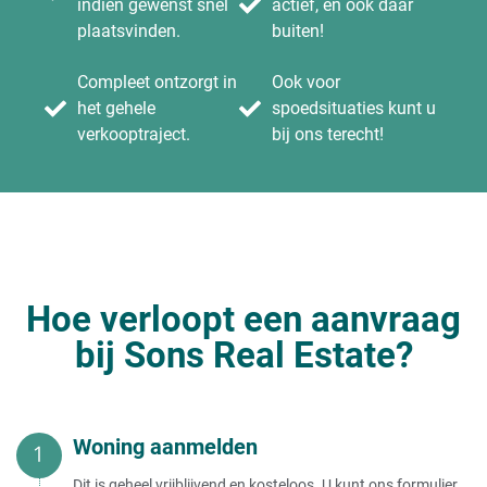
indien gewenst snel
actief, en ook daar
plaatsvinden.
buiten!
Compleet ontzorgt in
Ook voor
het gehele
spoedsituaties kunt u
verkooptraject.
bij ons terecht!
Hoe verloopt een aanvraag
bij Sons Real Estate?
Woning aanmelden
Dit is geheel vrijblijvend en kosteloos. U kunt ons formulier