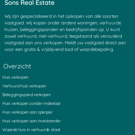
Sons Real Estate
Maarssen
Groenekan
Blauwkapel
Donkereind
Sluipwijk
Leerdam
Goejanverwelle
Breudijk
Goudseweg
Wij zijn gespecialiseerd in het opkopen van alle soorten
Zeist
Bunnik
Bilthoven
vastgoed. Wij kopen onder andere woningen, verhuurde
Haastrecht
Tienhoven
Kortrijk
huizen, beleggingspanden en bedrijfspanden op. U kunt
Den Oord
Hagestein
Egelshoek
zowel verhuurd, niet-verhuurd, leegstaand als verouderd
Tappersheul
Heukelum
Â 't Waal
vastgoed aan ons verkopen. Meldt uw vastgoed direct aan
Laren
Polsbroek
Langerak
voor een gratis & vrijblijvend bod of waardebepaling.
Stadsdam
Waarder
Stokkelaarsbrug
Vreeland
Goudriaan
Portengen
Montfoort
Pijnenburg
Waverveen
Overzicht
Vlist
Noordeinde
Sint Janskerkhof
Noordzijde
Kortenhoeven
Schonauwen
Huis verkopen
Oud Wulven
Eemnes
Blokland
Nieuwveen
Zuidzijde
IJsselstein
Verhuurd huis verkopen
Aarlanderveen
Weijpoort
Ruigeweide
Beleggingspand verkopen
Coelhorst
Diefdijk
Nes aan de Amstel
Muyeveld
Rozendaal
Westbroek
Huis verkopen zonder makelaar
Boeicop
Achterdijk
Hoogeind
Huis verkopen aan opkoper
s Graveland
Nieuw Loosdrecht
Oud Leusden
Maarn
Kortgerecht
Bonrepas
Huis verkopen aan investeerder
De Bilt
Oosterveen
Ammerstol
Laagnieuwkoop
Uithoorn
Gieltjesdorp
Waarde huis in verhuurde staat
Lange Linschoten
Geer
Aardam