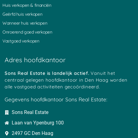
Platteweg
Overlangbroek
Oudewater
Huis verkopen & financiën
Groot Ammers
Woerden
Hoenkoop
Geërfd huis verkopen
Oosterwijk
Achterbos
Minkeloos
Kanis
Stein
Oud Loosdrecht
Wanneer huis verkopen
Tussenlanen
Bussum
Baambrugge
Onroerend goed verkopen
Oud Kamerik
Werkhoven
Zouwendijk
Achterwetering
Vrijhoeven
Zuidhoek
Vastgoed verkopen
Teckop
Middelkoop
Schalkwijk
Botshol
Ankeveen
Polsbroekerdam
Hogebrug
Grote Melm
Uitweg
Adres hoofdkantoor
Soestduinen
Ockhuizen
Reijerscop
Koolwijk
Korteraar
Lakerveld
Mastwijk
Eembrugge
Crailo
Sons Real Estate is landelijk actief.
Vanuit het
Vinkeveen
Strijkviertel
Austerlitz
centraal gelegen hoofdkantoor in Den Haag worden
Tempel
Oudover
Bekenes
alle vastgoed activiteiten gecoördineerd.
Tull
Zegvelderbroek
Oud Maarsseveen
Haanwijk
Meerkerk
Harmelen
Gegevens hoofdkantoor Sons Real Estate:
Bovenberg
Diemerbroek
Cattenbroek
Cabauw
Langeweide
Geestdorp
Sons Real Estate
Hees
Wilnis
Dwarsdijk
Houtdijken
BelgiÃ«
Oukoop
Laan van Ypenburg 100
Heeswijk
Schoonrewoerd
Gelkenes
Overheicop
Huis ter Heide
Nieuwerhoek
2497 GC Den Haag
Mijnden
Uitermeer
t Goy