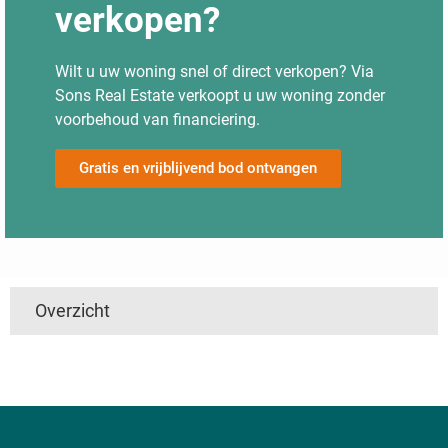
verkopen?
Wilt u uw woning snel of direct verkopen? Via
Sons Real Estate verkoopt u uw woning zonder
voorbehoud van financiering.
Gratis en vrijblijvend bod ontvangen
Overzicht
't Harde
Utrecht
Boven Haastrecht
Linschoten
De Hem
Den Ham
Nieuwpoort
Mijzijde
Nedereindseweg
Slikkendam
Kockengen
Jaarsveld
Soest
Maarsseveen
Achtersloot
Goyse Dorp
Haagje
Nieuwersluis