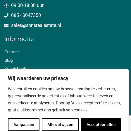
Den Bosch
Hoogewaard
Barwoutswaarder
09:00-18:00 uur
Oud Zuilen
Polanen
Sluis
085 - 0047350
Sterkenburg
De Birk
Cothen
Den Treek
Zwammerdam
Reeuwijksebrug
sales@sonsrealestate.nl​
Beerschoten
Alendorp
Breeveld
Loerik
Vliet
Noordeloos
Informatie
Stolwijkersluis
Liesveld
Bosch en Duin
Achthoven
Horstermeer
Helsdingen
Nieuwer ter Aa
Oud Reeuwijk
Everdingen
Contact
Wijk bij Duurstede
Oud Bodegraven
De Hoef
Blog
Gerverskop
Beneden Haastrecht
De Heul
Graaf
Broek
Waver
Kennisbank
Lexmond
Hoornaar
Breukeleveen
De Bree
Over ons
Wij waarderen uw privacy
Hollandsch
Vianen
Klantervaringen
Ankeveen
We gebruiken cookies om uw browse-ervaring te verbeteren,
Privacyverklaring
gepersonaliseerde advertenties of inhoud weer te geven en
Cookiebeleid
ons verkeer te analyseren. Door op "Alles accepteren" te klikken,
gaat u akkoord met ons gebruik van cookies.
Voorwaarden
Disclaimer
Aanpassen
Alles afwijzen
Accepteer alles