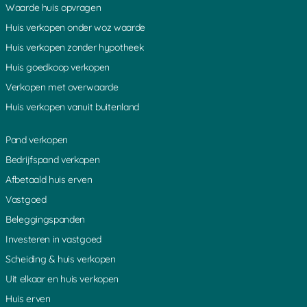
Waarde huis opvragen
Demmerik
Vrouwenakker
Vechten
Bodegraven
De Meern
Lopik
Huis verkopen onder woz waarde
Den Dolder
Noordse Dorp
Eiteren
Huis verkopen zonder hypotheek
Nieuwerbrug
Den Dool
Amstelhoek
Reeuwijk
Baarn
Leebrug
Huis goedkoop verkopen
Rietveld
Overboeicop
Lage Vuursche
Verkopen met overwaarde
Vinkenkade
Donkervliet
Bovenkerk
Rijsenburg
Woerdense Verlaat
Loenersloot
Huis verkopen vanuit buitenland
Nieuwkoop
Heemstede
Hekendorp
Breukelen
Soestdijk
Willeskop
Pand verkopen
Loosdorp
Ter Lede
Weijland
Houten
Odijk
Abcoude
Bedrijfspand verkopen
Schoonouwen
Meije
Kromwijk
Afbetaald huis erven
Nieuwegein
Mijdrecht
Hinderdam
Hilversum
Noordsebuurt
Vleuten
Vastgoed
Benschop
Hollandsche Rading
Slootdijk
Beleggingspanden
De Horn
Kromme Mijdrecht
Groenlandsekade
Overmeer
Driebruggen
Nessersluis
Investeren in vastgoed
Spengen
Ankeveense Rade
s Gravesloot
Scheiding & huis verkopen
Bunt
Schoonhoven
Driebergen
Loenen
Hoogblokland
Zegveld
Uit elkaar en huis verkopen
Nieuwland
Mennonietenbuurt
Kadijk
Huis erven
Heicoop
Weverwijk
Haarzuilens