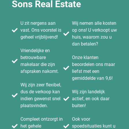
Sons Real Estate
U zit nergens aan
Wij nemen alle kosten
vast. Ons voorstel is
op ons! U verkoopt uw
geheel vrijblijvend!
huis, waarom zou u
dan betalen?
Vriendelijke en
betrouwbare
Onze klanten
makelaar die zijn
beoordelen ons maar
afspraken nakomt.
liefst met een
gemiddelde van 9,6!
Wij zijn zeer flexibel,
dus de verkoop kan
Wij zijn landelijk
indien gewenst snel
actief, en ook daar
plaatsvinden.
buiten!
Compleet ontzorgt in
Ook voor
het gehele
spoedsituaties kunt u