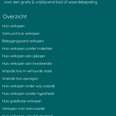
voor een gratis & vrijblijvend bod of waardebepaling.
Stadsdam
Waarder
Stokkelaarsbrug
Vreeland
Goudriaan
Portengen
Montfoort
Pijnenburg
Waverveen
Overzicht
Vlist
Noordeinde
Sint Janskerkhof
Noordzijde
Kortenhoeven
Schonauwen
Huis verkopen
Oud Wulven
Eemnes
Blokland
Nieuwveen
Zuidzijde
IJsselstein
Verhuurd huis verkopen
Aarlanderveen
Weijpoort
Ruigeweide
Beleggingspand verkopen
Coelhorst
Diefdijk
Nes aan de Amstel
Muyeveld
Rozendaal
Westbroek
Huis verkopen zonder makelaar
Boeicop
Achterdijk
Hoogeind
Huis verkopen aan opkoper
s Graveland
Nieuw Loosdrecht
Oud Leusden
Maarn
Kortgerecht
Bonrepas
Huis verkopen aan investeerder
De Bilt
Oosterveen
Ammerstol
Laagnieuwkoop
Uithoorn
Gieltjesdorp
Waarde huis in verhuurde staat
Lange Linschoten
Geer
Aardam
Waarde huis opvragen
Demmerik
Vrouwenakker
Vechten
Bodegraven
De Meern
Lopik
Huis verkopen onder woz waarde
Den Dolder
Noordse Dorp
Eiteren
Huis verkopen zonder hypotheek
Nieuwerbrug
Den Dool
Amstelhoek
Reeuwijk
Baarn
Leebrug
Huis goedkoop verkopen
Rietveld
Overboeicop
Lage Vuursche
Verkopen met overwaarde
Vinkenkade
Donkervliet
Bovenkerk
Rijsenburg
Woerdense Verlaat
Loenersloot