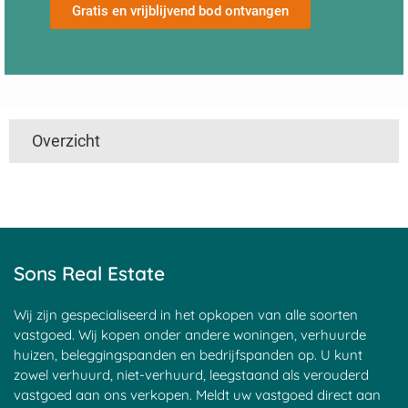
Gratis en vrijblijvend bod ontvangen
Overzicht
't Harde
Utrecht
Boven Haastrecht
Linschoten
De Hem
Den Ham
Nieuwpoort
Mijzijde
Nedereindseweg
Slikkendam
Kockengen
Jaarsveld
Soest
Maarsseveen
Achtersloot
Goyse Dorp
Haagje
Nieuwersluis
Sons Real Estate
Maarssen
Groenekan
Blauwkapel
Donkereind
Sluipwijk
Leerdam
Goejanverwelle
Breudijk
Goudseweg
Wij zijn gespecialiseerd in het opkopen van alle soorten
Zeist
Bunnik
Bilthoven
vastgoed. Wij kopen onder andere woningen, verhuurde
Haastrecht
Tienhoven
Kortrijk
huizen, beleggingspanden en bedrijfspanden op. U kunt
Den Oord
Hagestein
Egelshoek
zowel verhuurd, niet-verhuurd, leegstaand als verouderd
Tappersheul
Heukelum
Â 't Waal
vastgoed aan ons verkopen. Meldt uw vastgoed direct aan
Laren
Polsbroek
Langerak