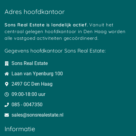
Botshol
Ankeveen
Polsbroekerdam
Hogebrug
Grote Melm
Uitweg
Adres hoofdkantoor
Soestduinen
Ockhuizen
Reijerscop
Koolwijk
Korteraar
Lakerveld
Mastwijk
Eembrugge
Crailo
Sons Real Estate is landelijk actief.
Vanuit het
Vinkeveen
Strijkviertel
Austerlitz
centraal gelegen hoofdkantoor in Den Haag worden
Tempel
Oudover
Bekenes
alle vastgoed activiteiten gecoördineerd.
Tull
Zegvelderbroek
Oud Maarsseveen
Haanwijk
Meerkerk
Harmelen
Gegevens hoofdkantoor Sons Real Estate:
Bovenberg
Diemerbroek
Cattenbroek
Cabauw
Langeweide
Geestdorp
Sons Real Estate
Hees
Wilnis
Dwarsdijk
Houtdijken
BelgiÃ«
Oukoop
Laan van Ypenburg 100
Heeswijk
Schoonrewoerd
Gelkenes
Overheicop
Huis ter Heide
Nieuwerhoek
2497 GC Den Haag
Mijnden
Uitermeer
t Goy
Den Bosch
Hoogewaard
Barwoutswaarder
09:00-18:00 uur
Oud Zuilen
Polanen
Sluis
085 - 0047350
Sterkenburg
De Birk
Cothen
Den Treek
Zwammerdam
Reeuwijksebrug
sales@sonsrealestate.nl​
Beerschoten
Alendorp
Breeveld
Loerik
Vliet
Noordeloos
Informatie
Stolwijkersluis
Liesveld
Bosch en Duin
Achthoven
Horstermeer
Helsdingen