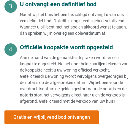
Huis verkopen aan expats
U ontvangt een definitief bod
Huis verkopen onder voorbehoud
Huis verkopen aan BV
Woning verkopen onder
Huis verkopen aan stichting
voorbehoud van huurrecht
Nadat wij het huis hebben bezichtigd ontvangt u van ons
Huis verkopen aan bouwpromotor
een definitief bod. Ook dit is nog steeds geheel vrijblijvend.
Huis verkopen kosten
Huis verkopen aan ouders
Wanneer u blij bent met het bod en akkoord wenst te gaan,
Huis verkopen aan broer
dan spreken wij in overleg een opleverdatum af.
Zelf uw huis verkopen kosten
Huis verkopen aan kind onder de
Huis openbaar verkopen kosten
taxatiewaarde
Kosten notaris bij verkoop huis
Huis verkopen aan kinderen
Officiële koopakte wordt opgesteld
Notariskosten verkoop huis België
Huis verkopen aan kind met
Notariskosten berekenen verkoop
vruchtgebruik
Aan de hand van de gemaakte afspraken wordt er een
huis
Ouderlijk huis verkopen aan
koopakte opgesteld. Na het door beide partijen tekenen van
Huis verkopen via notaris kosten
kinderen
de koopakte heeft u uw woning officieel verkocht.
Kosten volmacht verkoop huis
Huis verkopen aan partner
Gefeliciteerd! De woning wordt vervolgens overgedragen bij
Wat betekent kosten koper voor de
Huis verkopen aan buitenlander
de notaris op de afgesproken datum. Wij hebben voor de
verkoper?
Huis verkopen aan Chinezen
overdrachtsdatum de gelden gestort naar de notaris en de
Gemiddelde kosten makelaar bij
Huis verkopen aan zoon
notaris stort het vervolgens direct naar u en de verkoop is
verkoop
Huis verkopen aan familie
afgerond. Gefeliciteerd met de verkoop van uw huis!
Verkoop woning makelaarskosten
Huis verkopen aan familie zonder
aftrekbaar
makelaar
Kosten verkoop huis binnen 3 jaar
Huis verkopen aan familie en
Gratis en vrijblijvend bod ontvangen
Gemiddelde kosten huis verkopen
terugkopen
Internetmakelaar kosten
Tweede huis verkopen aan kind
Kosten koper bij verkoop huis