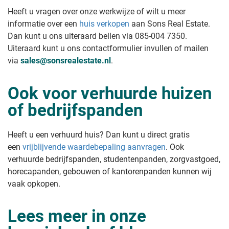
rechtszaak
verkopen?
Heeft u vragen over onze werkwijze of wilt u meer
Appartement zonder vve verkopen
Waarde verhuurde woning bij
informatie over een
huis verkopen
aan Sons Real Estate.
Huis verkopen waar beslag op ligt
verkoop
Dan kunt u ons uiteraard bellen via 085-004 7350.
Huis verkopen als je al een koper
Waarde oud huis met achterstallig
hebt
Uiteraard kunt u ons contactformulier invullen of mailen
onderhoud
Waarde verouderde en gedateerde
Huis verkopen type
via
sales@sonsrealestate.nl
.
kluswoning
Gratis schatting van uw woning
Leegstaand huis verkopen
Hoeveel is mijn huis minder waard
Ook voor verhuurde huizen
Nieuwbouwhuis verkopen
in verhuurde staat?
Flat verkopen
of bedrijfspanden
Huis verkopen aan kind onder de
Koophuis verkopen
waarde
Woonhuis verkopen
Villa verkopen
Tips & stappenplan
Heeft u een verhuurd huis? Dan kunt u direct gratis
Herenhuis verkopen
een
vrijblijvende waardebepaling aanvragen
. Ook
Appartement verkopen
Stappenplan huis verkopen
Nieuw huis kopen oude verkopen
verhuurde bedrijfspanden, studentenpanden, zorgvastgoed,
Huis verkopen tips
Oud huis verkopen
Huis sneller verkopen
horecapanden, gebouwen of kantorenpanden kunnen wij
Pakhuis verkopen
Huis verkoopklaar laten maken
vaak opkopen.
Gezondheidscentrum verkopen
Vakantiehuis verkopen
Chalet verkopen
Lees meer in onze
Recreatiewoning verkopen
Een recreatiewoning verkopen waar