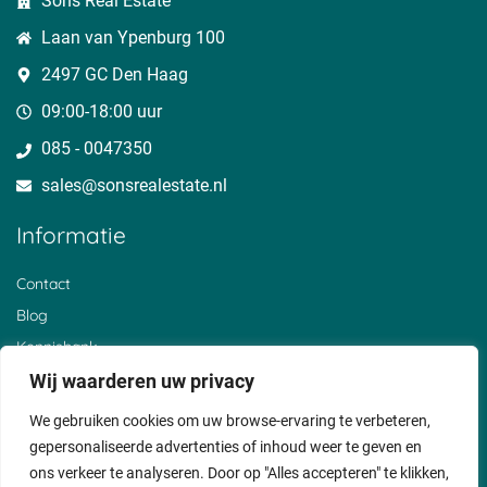
Sons Real Estate
Laan van Ypenburg 100
2497 GC Den Haag
09:00-18:00 uur
085 - 0047350
sales@sonsrealestate.nl​
Informatie
Contact
Blog
Kennisbank
Over ons
Wij waarderen uw privacy
Klantervaringen
We gebruiken cookies om uw browse-ervaring te verbeteren,
Privacyverklaring
gepersonaliseerde advertenties of inhoud weer te geven en
Cookiebeleid
ons verkeer te analyseren. Door op "Alles accepteren" te klikken,