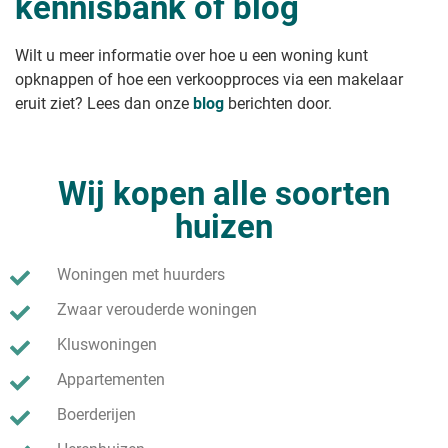
kennisbank of blog
je permanent mag wonen
Leeg huis verkopen
Onbewoond huis verkopen
Wilt u meer informatie over hoe u een woning kunt
Studio verkopen?
opknappen of hoe een verkoopproces via een makelaar
Klushuis verkopen
eruit ziet? Lees dan onze
blog
berichten door.
Wij kopen alle soorten
huizen
Woningen met huurders
Zwaar verouderde woningen
Kluswoningen
Appartementen
Boerderijen