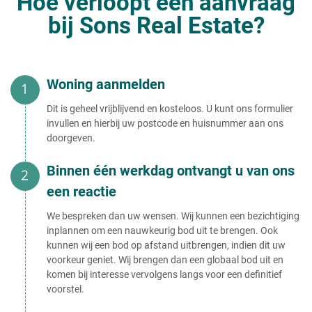
Hoe verloopt een aanvraag
loopt
Huis verkopen van
Executieverkoop huis door bank
bij Sons Real Estate?
voorkomen
Huis verkopen van moeder in
Gedwongen verkoop van uw huis
verpleeghuis
(voorkomen)
Huis verkopen van demente ouder
Huis verkopen aan
Huis verkopen van moeder
Woning aanmelden
Huis van moeder in rusthuis
verkopen
Huis verkopen aan belegger
Dit is geheel vrijblijvend en kosteloos. U kunt ons formulier
Huis verkopen van ouders in
Huis verkopen aan bekende
invullen en hierbij uw postcode en huisnummer aan ons
verpleeghuis
Huis verkopen aan huizenhandelaar
doorgeven.
Verplicht huis verkopen bij opname
Huis verkopen aan de bank
verzorgingshuis
Huis verkopen aan gemeente
Huis verkopen van overleden
Binnen één werkdag ontvangt u van ons
Huis verkopen aan investeerder
ouders
Huis verkopen aan makelaar
een reactie
Huis verkopen van ouders
Huis verkopen aan opkoper
Huis verkopen van overledene
Huis verkopen aan een opkoper
We bespreken dan uw wensen. Wij kunnen een bezichtiging
verstandig?
Huis verkopen - onder
inplannen om een nauwkeurig bod uit te brengen. Ook
Huis verkopen aan
kunnen wij een bod op afstand uitbrengen, indien dit uw
vastgoedhandelaar
Huis verkopen in eigen beheer
voorkeur geniet. Wij brengen dan een globaal bod uit en
Huis verkopen aan
Huis verkopen onder bod
vastgoedmaatschappij
komen bij interesse vervolgens langs voor een definitief
Huis verkopen onder btw stelsel
Huis verkopen
voorstel.
Huis verkopen onder voorbehoud
aan vastgoedmakelaar
verkoop eigen woning