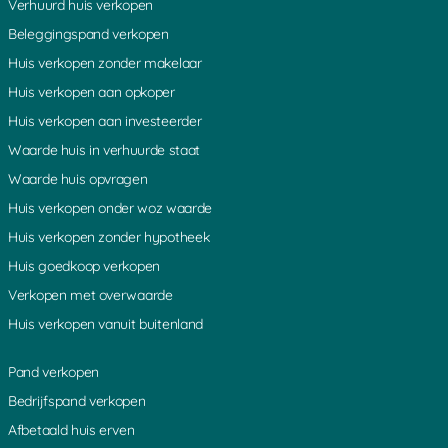
Verhuurd huis verkopen
Aarlanderveen
Weijpoort
Ruigeweide
Beleggingspand verkopen
Coelhorst
Diefdijk
Nes aan de Amstel
Muyeveld
Rozendaal
Westbroek
Huis verkopen zonder makelaar
Boeicop
Achterdijk
Hoogeind
Huis verkopen aan opkoper
s Graveland
Nieuw Loosdrecht
Oud Leusden
Maarn
Kortgerecht
Bonrepas
Huis verkopen aan investeerder
De Bilt
Oosterveen
Ammerstol
Laagnieuwkoop
Uithoorn
Gieltjesdorp
Waarde huis in verhuurde staat
Lange Linschoten
Geer
Aardam
Waarde huis opvragen
Demmerik
Vrouwenakker
Vechten
Bodegraven
De Meern
Lopik
Huis verkopen onder woz waarde
Den Dolder
Noordse Dorp
Eiteren
Huis verkopen zonder hypotheek
Nieuwerbrug
Den Dool
Amstelhoek
Reeuwijk
Baarn
Leebrug
Huis goedkoop verkopen
Rietveld
Overboeicop
Lage Vuursche
Verkopen met overwaarde
Vinkenkade
Donkervliet
Bovenkerk
Rijsenburg
Woerdense Verlaat
Loenersloot
Huis verkopen vanuit buitenland
Nieuwkoop
Heemstede
Hekendorp
Breukelen
Soestdijk
Willeskop
Pand verkopen
Loosdorp
Ter Lede
Weijland
Houten
Odijk
Abcoude
Bedrijfspand verkopen
Schoonouwen
Meije
Kromwijk
Afbetaald huis erven
Nieuwegein
Mijdrecht
Hinderdam