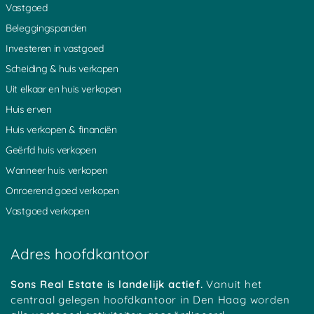
Hilversum
Noordsebuurt
Vleuten
Vastgoed
Benschop
Hollandsche Rading
Slootdijk
Beleggingspanden
De Horn
Kromme Mijdrecht
Groenlandsekade
Overmeer
Driebruggen
Nessersluis
Investeren in vastgoed
Spengen
Ankeveense Rade
s Gravesloot
Scheiding & huis verkopen
Bunt
Schoonhoven
Driebergen
Loenen
Hoogblokland
Zegveld
Uit elkaar en huis verkopen
Nieuwland
Mennonietenbuurt
Kadijk
Huis erven
Heicoop
Weverwijk
Haarzuilens
Platteweg
Overlangbroek
Oudewater
Huis verkopen & financiën
Groot Ammers
Woerden
Hoenkoop
Geërfd huis verkopen
Oosterwijk
Achterbos
Minkeloos
Kanis
Stein
Oud Loosdrecht
Wanneer huis verkopen
Tussenlanen
Bussum
Baambrugge
Onroerend goed verkopen
Oud Kamerik
Werkhoven
Zouwendijk
Achterwetering
Vrijhoeven
Zuidhoek
Vastgoed verkopen
Teckop
Middelkoop
Schalkwijk
Botshol
Ankeveen
Polsbroekerdam
Hogebrug
Grote Melm
Uitweg
Adres hoofdkantoor
Soestduinen
Ockhuizen
Reijerscop
Koolwijk
Korteraar
Lakerveld
Mastwijk
Eembrugge
Crailo
Sons Real Estate is landelijk actief.
Vanuit het
Vinkeveen
Strijkviertel
Austerlitz
centraal gelegen hoofdkantoor in Den Haag worden
Tempel
Oudover
Bekenes