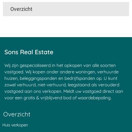
Overzicht
't Harde
Utrecht
Boven Haastrecht
Linschoten
De Hem
Den Ham
Nieuwpoort
Mijzijde
Nedereindseweg
Slikkendam
Kockengen
Jaarsveld
Soest
Maarsseveen
Achtersloot
Goyse Dorp
Haagje
Nieuwersluis
Sons Real Estate
Maarssen
Groenekan
Blauwkapel
Donkereind
Sluipwijk
Leerdam
Goejanverwelle
Breudijk
Goudseweg
Wij zijn gespecialiseerd in het opkopen van alle soorten
Zeist
Bunnik
Bilthoven
vastgoed. Wij kopen onder andere woningen, verhuurde
Haastrecht
Tienhoven
Kortrijk
huizen, beleggingspanden en bedrijfspanden op. U kunt
Den Oord
Hagestein
Egelshoek
zowel verhuurd, niet-verhuurd, leegstaand als verouderd
Tappersheul
Heukelum
Â 't Waal
vastgoed aan ons verkopen. Meldt uw vastgoed direct aan
Laren
Polsbroek
Langerak
voor een gratis & vrijblijvend bod of waardebepaling.
Stadsdam
Waarder
Stokkelaarsbrug
Vreeland
Goudriaan
Portengen
Montfoort
Pijnenburg
Waverveen
Overzicht
Vlist
Noordeinde
Sint Janskerkhof
Noordzijde
Kortenhoeven
Schonauwen
Huis verkopen
Oud Wulven
Eemnes
Blokland
Nieuwveen
Zuidzijde
IJsselstein