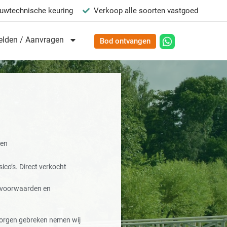
uwtechnische keuring
Verkoop alle soorten vastgoed
lden / Aanvragen
Bod ontvangen
ten
ico’s. Direct verkocht
e voorwaarden en
orgen gebreken nemen wij