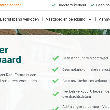
antervaringen
Directe zekerheid
Geen bo
Bedrijfspand verkopen
Vastgoed en belegging
Aanme
er
waard
Geen langdurig verkooptraject
Geen notaris- of makelaarskos
s Real Estate is een
izen direct voor eigen
Geen onzekerheid en verkoop ris
Flexibele verkoop. U bepaalt d
overdrachtsdatum
Achteraf geen problemen. Verb