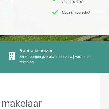
voor ons risico
Mogelijk voorschot
Voor alle huizen
En verborgen gebreken nemen wij voor onze
rekening.
 makelaar