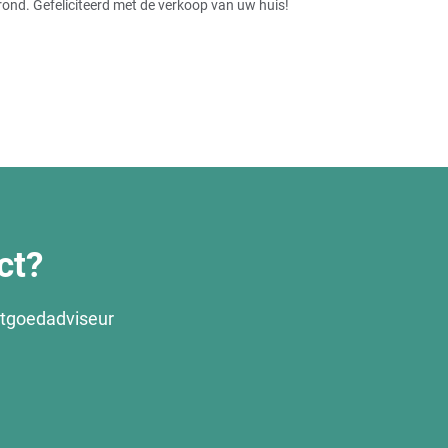
rond. Gefeliciteerd met de verkoop van uw huis!
ct?
stgoedadviseur