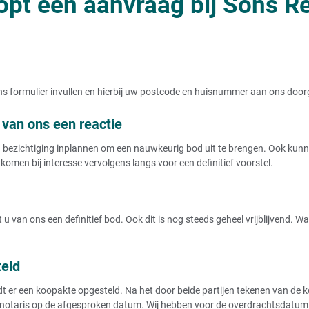
opt een aanvraag bij Sons Re
t ons formulier invullen en hierbij uw postcode en huisnummer aan ons doo
van ons een reactie
ezichtiging inplannen om een nauwkeurig bod uit te brengen. Ook kunnen
komen bij interesse vervolgens langs voor een definitief voorstel.
u van ons een definitief bod. Ook dit is nog steeds geheel vrijblijvend. 
teld
r een koopakte opgesteld. Na het door beide partijen tekenen van de koo
notaris op de afgesproken datum. Wij hebben voor de overdrachtsdatum de