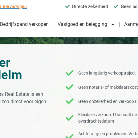
antervaringen
Directe zekerheid
Geen bo
Bedrijfspand verkopen
Vastgoed en belegging
Aanme
er
Melm
Geen langdurig verkooptraject
Geen notaris- of makelaarskos
s Real Estate is een
izen direct voor eigen
Geen onzekerheid en verkoop ris
Flexibele verkoop. U bepaalt d
overdrachtsdatum
Achteraf geen problemen. Verb