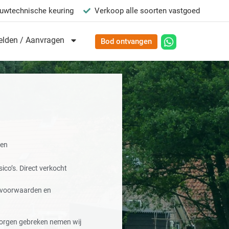
uwtechnische keuring
Verkoop alle soorten vastgoed
lden / Aanvragen
Bod ontvangen
ten
ico’s. Direct verkocht
e voorwaarden en
orgen gebreken nemen wij