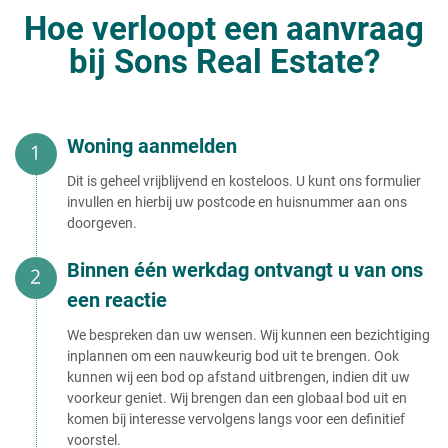
wonen
Huis verkopen als de lening nog
Hoe verloopt een aanvraag
loopt
Huis verkopen van
Executieverkoop huis door bank
bij Sons Real Estate?
voorkomen
Huis verkopen van moeder in
Gedwongen verkoop van uw huis
verpleeghuis
(voorkomen)
Huis verkopen van demente ouder
Huis verkopen aan
Huis verkopen van moeder
Woning aanmelden
Huis van moeder in rusthuis
verkopen
Huis verkopen aan belegger
Dit is geheel vrijblijvend en kosteloos. U kunt ons formulier
Huis verkopen van ouders in
Huis verkopen aan bekende
invullen en hierbij uw postcode en huisnummer aan ons
verpleeghuis
Huis verkopen aan huizenhandelaar
doorgeven.
Verplicht huis verkopen bij opname
Huis verkopen aan de bank
verzorgingshuis
Huis verkopen aan gemeente
Huis verkopen van overleden
Binnen één werkdag ontvangt u van ons
Huis verkopen aan investeerder
ouders
Huis verkopen aan makelaar
een reactie
Huis verkopen van ouders
Huis verkopen aan opkoper
Huis verkopen van overledene
Huis verkopen aan een opkoper
We bespreken dan uw wensen. Wij kunnen een bezichtiging
verstandig?
Huis verkopen - onder
inplannen om een nauwkeurig bod uit te brengen. Ook
Huis verkopen aan
kunnen wij een bod op afstand uitbrengen, indien dit uw
vastgoedhandelaar
Huis verkopen in eigen beheer
voorkeur geniet. Wij brengen dan een globaal bod uit en
Huis verkopen aan
Huis verkopen onder bod
vastgoedmaatschappij
komen bij interesse vervolgens langs voor een definitief
Huis verkopen onder btw stelsel
Huis verkopen
voorstel.
Huis verkopen onder voorbehoud