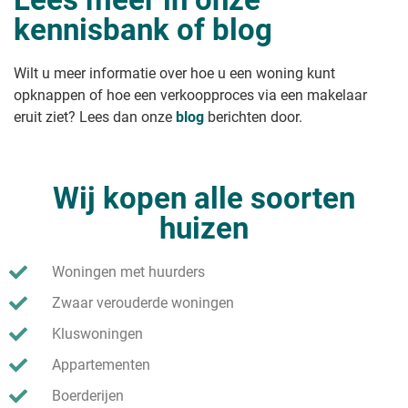
Een recreatiewoning verkopen waar
kennisbank of blog
je permanent mag wonen
Leeg huis verkopen
Onbewoond huis verkopen
Wilt u meer informatie over hoe u een woning kunt
Studio verkopen?
opknappen of hoe een verkoopproces via een makelaar
Klushuis verkopen
eruit ziet? Lees dan onze
blog
berichten door.
Wij kopen alle soorten
huizen
Woningen met huurders
Zwaar verouderde woningen
Kluswoningen
Appartementen
Boerderijen