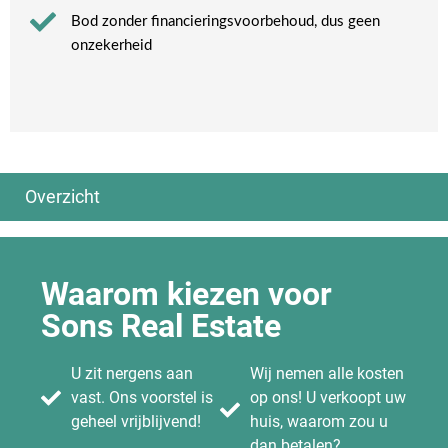
Bod zonder financieringsvoorbehoud, dus geen
onzekerheid​
Overzicht
Algemeen
Ook interessant
Huis verkopen
Woning tijdelijk verkopen
Waarom kiezen voor
Wanneer huis verkopen?
Huis verkopen of verhuren
Sons Real Estate
Huis verkopen & financiën
Woningruil
Mag je je huis goedkoop verkopen?
Uw huis verkopen: hoe we de prijs
Huis verkopen wat hou ik over
bepalen
U zit nergens aan
Wij nemen alle kosten
Huis met verlies verkopen
Huis verkopen via
Huis verkopen bij scheiding
vast. Ons voorstel is
op ons! U verkoopt uw
Huis verkopen bij relatiebreuk
geheel vrijblijvend!
huis, waarom zou u
Huis verkopen via Facebook
Huis verkopen uit elkaar
Huis verkopen via marktplaats?
dan betalen?