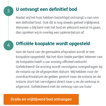
aan vastgoedmakelaar
verkoop eigen woning
Huis verkopen aan expats
U ontvangt een definitief bod
Huis verkopen onder voorbehoud
Huis verkopen aan BV
Woning verkopen onder
Huis verkopen aan stichting
voorbehoud van huurrecht
Nadat wij het huis hebben bezichtigd ontvangt u van ons
Huis verkopen aan bouwpromotor
een definitief bod. Ook dit is nog steeds geheel vrijblijvend.
Huis verkopen kosten
Huis verkopen aan ouders
Wanneer u blij bent met het bod en akkoord wenst te gaan,
Huis verkopen aan broer
dan spreken wij in overleg een opleverdatum af.
Zelf uw huis verkopen kosten
Huis verkopen aan kind onder de
Huis openbaar verkopen kosten
taxatiewaarde
Kosten notaris bij verkoop huis
Huis verkopen aan kinderen
Officiële koopakte wordt opgesteld
Notariskosten verkoop huis België
Huis verkopen aan kind met
Notariskosten berekenen verkoop
vruchtgebruik
Aan de hand van de gemaakte afspraken wordt er een
huis
Ouderlijk huis verkopen aan
koopakte opgesteld. Na het door beide partijen tekenen van
Huis verkopen via notaris kosten
kinderen
de koopakte heeft u uw woning officieel verkocht.
Kosten volmacht verkoop huis
Huis verkopen aan partner
Gefeliciteerd! De woning wordt vervolgens overgedragen bij
Wat betekent kosten koper voor de
Huis verkopen aan buitenlander
de notaris op de afgesproken datum. Wij hebben voor de
verkoper?
Huis verkopen aan Chinezen
overdrachtsdatum de gelden gestort naar de notaris en de
Gemiddelde kosten makelaar bij
Huis verkopen aan zoon
notaris stort het vervolgens direct naar u en de verkoop is
verkoop
Huis verkopen aan familie
afgerond. Gefeliciteerd met de verkoop van uw huis!
Verkoop woning makelaarskosten
Huis verkopen aan familie zonder
aftrekbaar
makelaar
Kosten verkoop huis binnen 3 jaar
Huis verkopen aan familie en
Gratis en vrijblijvend bod ontvangen
Gemiddelde kosten huis verkopen
terugkopen
Internetmakelaar kosten
Tweede huis verkopen aan kind