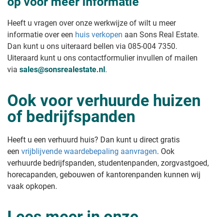
op voor meer informatie
Huis in onverdeeldheid verkopen
huis?
Huis verkopen met lopende
Voor hoeveel kan ik mijn huis
rechtszaak
verkopen?
Heeft u vragen over onze werkwijze of wilt u meer
Appartement zonder vve verkopen
Waarde verhuurde woning bij
informatie over een
huis verkopen
aan Sons Real Estate.
Huis verkopen waar beslag op ligt
verkoop
Dan kunt u ons uiteraard bellen via 085-004 7350.
Huis verkopen als je al een koper
Waarde oud huis met achterstallig
hebt
Uiteraard kunt u ons contactformulier invullen of mailen
onderhoud
Waarde verouderde en gedateerde
Huis verkopen type
via
sales@sonsrealestate.nl
.
kluswoning
Gratis schatting van uw woning
Leegstaand huis verkopen
Hoeveel is mijn huis minder waard
Ook voor verhuurde huizen
Nieuwbouwhuis verkopen
in verhuurde staat?
Flat verkopen
of bedrijfspanden
Huis verkopen aan kind onder de
Koophuis verkopen
waarde
Woonhuis verkopen
Villa verkopen
Tips & stappenplan
Heeft u een verhuurd huis? Dan kunt u direct gratis
Herenhuis verkopen
een
vrijblijvende waardebepaling aanvragen
. Ook
Appartement verkopen
Stappenplan huis verkopen
Nieuw huis kopen oude verkopen
verhuurde bedrijfspanden, studentenpanden, zorgvastgoed,
Huis verkopen tips
Oud huis verkopen
Huis sneller verkopen
horecapanden, gebouwen of kantorenpanden kunnen wij
Pakhuis verkopen
Huis verkoopklaar laten maken
vaak opkopen.
Gezondheidscentrum verkopen
Vakantiehuis verkopen
Chalet verkopen
Lees meer in onze
Recreatiewoning verkopen