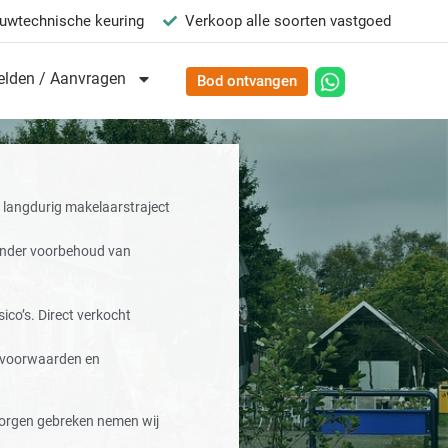
uwtechnische keuring
Verkoop alle soorten vastgoed
lden / Aanvragen
Bod ontvangen
langdurig makelaarstraject
onder voorbehoud van
ico’s. Direct verkocht
e voorwaarden en
orgen gebreken nemen wij