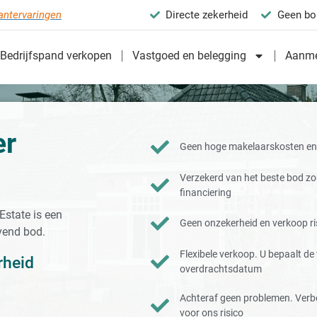
antervaringen
Directe zekerheid
Geen bo
Bedrijfspand verkopen
Vastgoed en belegging
Aanme
er
Geen hoge makelaarskosten en 
Verzekerd van het beste bod z
financiering
state is een
Geen onzekerheid en verkoop ris
jvend bod.
Flexibele verkoop. U bepaalt d
rheid
overdrachtsdatum
Achteraf geen problemen. Verb
voor ons risico