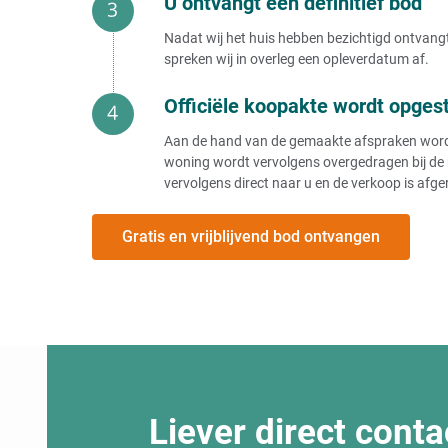
U ontvangt een definitief bod
Nadat wij het huis hebben bezichtigd ontvangt 
spreken wij in overleg een opleverdatum af.
Officiële koopakte wordt opges
Aan de hand van de gemaakte afspraken wordt e
woning wordt vervolgens overgedragen bij de 
vervolgens direct naar u en de verkoop is afge
Gratis en vrijblijvend bod ontvangen
Liever direct conta