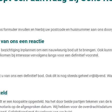
Huis verkopen met vruchtgebruik
Huis met erfpacht onverkoopbaar
Huis verkopen met recht van wonen
Huis verkopen van
t ons formulier invullen en hierbij uw postcode en huisnummer aan ons doo
Huis verkopen van moeder in verpleeg
Huis verkopen van demente ouder
van ons een reactie
Huis verkopen van moeder
Huis van moeder in rusthuis verkopen
ezichtiging inplannen om een nauwkeurig bod uit te brengen. Ook kunnen
Huis verkopen van ouders in verpleegh
Verplicht huis verkopen bij opname ve
komen bij interesse vervolgens langs voor een definitief voorstel.
Huis verkopen van overleden ouders
Huis verkopen van ouders
Huis verkopen van overledene
Huis verkopen - onder
u van ons een definitief bod. Ook dit is nog steeds geheel vrijblijvend. 
Huis verkopen in eigen beheer
Huis verkopen onder bod
teld
Huis verkopen onder btw stelsel
Huis verkopen onder voorbehoud verk
r een koopakte opgesteld. Na het door beide partijen tekenen van de koo
Huis verkopen onder voorbehoud
notaris op de afgesproken datum. Wij hebben voor de overdrachtsdatum de
Woning verkopen onder voorbehoud va
rond. Gefeliciteerd met de verkoop van uw huis!