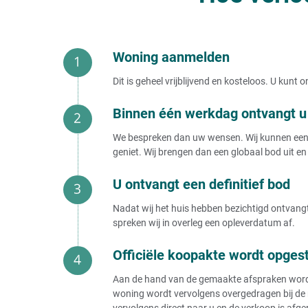
Verhuurd huis verkopen
Huis met onderhuur of onderverhuurd verkopen
Huis snel verkopen na aankoop?
Zelf huis verkopen
Woning aanmelden
Huis verkopen kosten
Huis verkopen binnen 1 week
Dit is geheel vrijblijvend en kosteloos. U kun
Huis dringend verkopen
Gratis huis verkopen
Huis vandaag verkopen
Binnen één werkdag ontvangt u 
Huis in de verkoop zetten
Huis verkopen als de lening nog loopt
We bespreken dan uw wensen. Wij kunnen een b
Executieverkoop huis door bank voorkomen
geniet. Wij brengen dan een globaal bod uit en 
Gedwongen verkoop van uw huis (voorkomen)
Huis verkopen aan
U ontvangt een definitief bod
Huis verkopen aan belegger
Nadat wij het huis hebben bezichtigd ontvangt 
Huis verkopen aan bekende
spreken wij in overleg een opleverdatum af.
Huis verkopen aan huizenhandelaar
Huis verkopen aan de bank
Officiële koopakte wordt opges
Huis verkopen aan gemeente
Huis verkopen aan investeerder
Aan de hand van de gemaakte afspraken wordt e
Huis verkopen aan makelaar
woning wordt vervolgens overgedragen bij de 
Huis verkopen aan opkoper
vervolgens direct naar u en de verkoop is afge