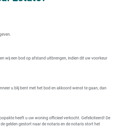
rgeven.
huis
 wij een bod op afstand uitbrengen, indien dit uw voorkeur
uis
rzorgingshuis
Wanneer u blij bent met het bod en akkoord wenst te gaan, dan
oop eigen woning
pakte heeft u uw woning officieel verkocht. Gefeliciteerd! De
 gelden gestort naar de notaris en de notaris stort het
n huurrecht