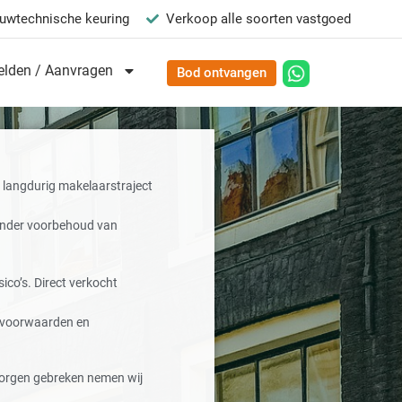
uwtechnische keuring
Verkoop alle soorten vastgoed
lden / Aanvragen
Bod ontvangen
langdurig makelaarstraject
onder voorbehoud van
ico’s. Direct verkocht
e voorwaarden en
orgen gebreken nemen wij