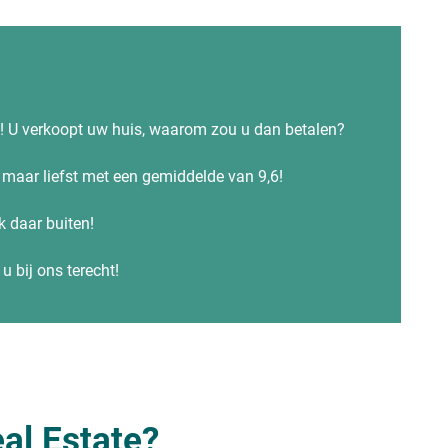
alen
s! U verkoopt uw huis, waarom zou u dan betalen?
maar liefst met een gemiddelde van 9,6!
ren
ok daar buiten!
u bij ons terecht!
al Estate?
bel