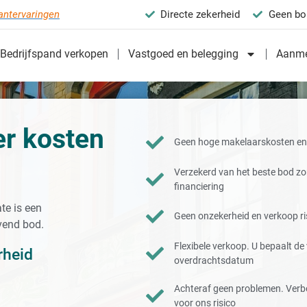
antervaringen
Directe zekerheid
Geen bo
Bedrijfspand verkopen
Vastgoed en belegging
Aanme
r kosten
Geen hoge makelaarskosten en 
Verzekerd van het beste bod z
financiering
te is een
Geen onzekerheid en verkoop ris
jvend bod.
Flexibele verkoop. U bepaalt d
rheid
overdrachtsdatum
Achteraf geen problemen. Verb
voor ons risico