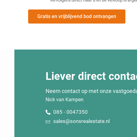
Huis verkopen aan een opkoper verstandig?
Huis verkopen aan vastgoedhandelaar
Huis verkopen aan vastgoedmaatschappij
Gratis en vrijblijvend bod ontvangen
Huis verkopen aan vastgoedmakelaar
Huis verkopen aan expats
Huis verkopen aan BV
Huis verkopen aan stichting
Huis verkopen aan bouwpromotor
Huis verkopen aan ouders
Huis verkopen aan broer
Huis verkopen aan kind onder de taxatiewaarde
Huis verkopen aan kinderen
Huis verkopen aan kind met vruchtgebruik
Liever direct conta
Ouderlijk huis verkopen aan kinderen
Huis verkopen aan partner
Huis verkopen aan buitenlander
Neem contact op met onze vastgoed
Huis verkopen aan Chinezen
Nick van Kampen
Huis verkopen aan zoon
Huis verkopen aan familie
085 - 0047350
Huis verkopen aan familie zonder makelaar
Huis verkopen aan familie en terugkopen
sales@sonsrealestate.nl
Tweede huis verkopen aan kind
Huis verkopen zonder