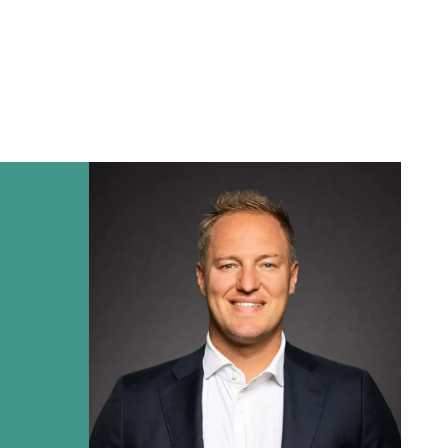
rkoper?
op
ekbaar