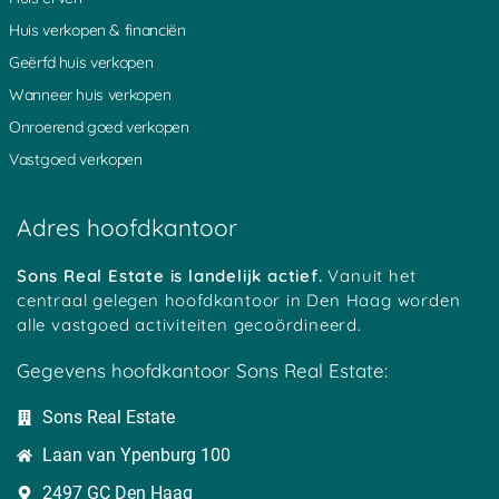
Platteweg
Overlangbroek
Oudewater
Huis verkopen & financiën
Groot Ammers
Woerden
Hoenkoop
Geërfd huis verkopen
Oosterwijk
Achterbos
Minkeloos
Kanis
Stein
Oud Loosdrecht
Wanneer huis verkopen
Tussenlanen
Bussum
Baambrugge
Onroerend goed verkopen
Oud Kamerik
Werkhoven
Zouwendijk
Achterwetering
Vrijhoeven
Zuidhoek
Vastgoed verkopen
Teckop
Middelkoop
Schalkwijk
Botshol
Ankeveen
Polsbroekerdam
Hogebrug
Grote Melm
Uitweg
Adres hoofdkantoor
Soestduinen
Ockhuizen
Reijerscop
Koolwijk
Korteraar
Lakerveld
Mastwijk
Eembrugge
Crailo
Sons Real Estate is landelijk actief.
Vanuit het
Vinkeveen
Strijkviertel
Austerlitz
centraal gelegen hoofdkantoor in Den Haag worden
Tempel
Oudover
Bekenes
alle vastgoed activiteiten gecoördineerd.
Tull
Zegvelderbroek
Oud Maarsseveen
Haanwijk
Meerkerk
Harmelen
Gegevens hoofdkantoor Sons Real Estate:
Bovenberg
Diemerbroek
Cattenbroek
Cabauw
Langeweide
Geestdorp
Sons Real Estate
Hees
Wilnis
Dwarsdijk
Houtdijken
BelgiÃ«
Oukoop
Laan van Ypenburg 100
Heeswijk
Schoonrewoerd
Gelkenes
Overheicop
Huis ter Heide
Nieuwerhoek
2497 GC Den Haag