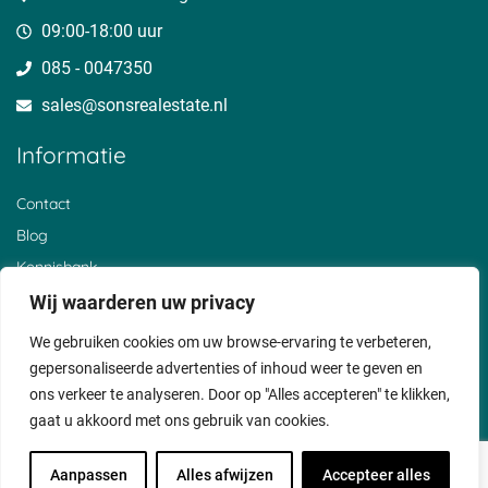
Mijnden
Uitermeer
t Goy
Den Bosch
Hoogewaard
Barwoutswaarder
09:00-18:00 uur
Oud Zuilen
Polanen
Sluis
085 - 0047350
Sterkenburg
De Birk
Cothen
Den Treek
Zwammerdam
Reeuwijksebrug
sales@sonsrealestate.nl​
Beerschoten
Alendorp
Breeveld
Loerik
Vliet
Noordeloos
Informatie
Stolwijkersluis
Liesveld
Bosch en Duin
Achthoven
Horstermeer
Helsdingen
Nieuwer ter Aa
Oud Reeuwijk
Everdingen
Contact
Wijk bij Duurstede
Oud Bodegraven
De Hoef
Blog
Gerverskop
Beneden Haastrecht
De Heul
Graaf
Broek
Waver
Kennisbank
Lexmond
Hoornaar
Breukeleveen
De Bree
Over ons
Wij waarderen uw privacy
Hollandsch
Vianen
Klantervaringen
Ankeveen
We gebruiken cookies om uw browse-ervaring te verbeteren,
Privacyverklaring
gepersonaliseerde advertenties of inhoud weer te geven en
Cookiebeleid
ons verkeer te analyseren. Door op "Alles accepteren" te klikken,
gaat u akkoord met ons gebruik van cookies.
Voorwaarden
Disclaimer
Aanpassen
Alles afwijzen
Accepteer alles