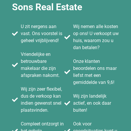
Sons Real Estate
U zit nergens aan
Wij nemen alle kosten
vast. Ons voorstel is
op ons! U verkoopt uw
geheel vrijblijvend!
huis, waarom zou u
dan betalen?
Vriendelijke en
betrouwbare
Onze klanten
makelaar die zijn
beoordelen ons maar
afspraken nakomt.
liefst met een
gemiddelde van 9,6!
Wij zijn zeer flexibel,
dus de verkoop kan
Wij zijn landelijk
indien gewenst snel
actief, en ook daar
plaatsvinden.
buiten!
Compleet ontzorgt in
Ook voor
het gehele
spoedsituaties kunt u