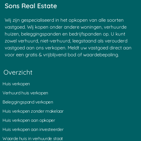
Goyse Dorp
Haagje
Nieuwersluis
Sons Real Estate
Maarssen
Groenekan
Blauwkapel
Donkereind
Sluipwijk
Leerdam
Goejanverwelle
Breudijk
Goudseweg
Wij zijn gespecialiseerd in het opkopen van alle soorten
Zeist
Bunnik
Bilthoven
vastgoed. Wij kopen onder andere woningen, verhuurde
Haastrecht
Tienhoven
Kortrijk
huizen, beleggingspanden en bedrijfspanden op. U kunt
Den Oord
Hagestein
Egelshoek
zowel verhuurd, niet-verhuurd, leegstaand als verouderd
Tappersheul
Heukelum
Â 't Waal
vastgoed aan ons verkopen. Meldt uw vastgoed direct aan
Laren
Polsbroek
Langerak
voor een gratis & vrijblijvend bod of waardebepaling.
Stadsdam
Waarder
Stokkelaarsbrug
Vreeland
Goudriaan
Portengen
Montfoort
Pijnenburg
Waverveen
Overzicht
Vlist
Noordeinde
Sint Janskerkhof
Noordzijde
Kortenhoeven
Schonauwen
Huis verkopen
Oud Wulven
Eemnes
Blokland
Nieuwveen
Zuidzijde
IJsselstein
Verhuurd huis verkopen
Aarlanderveen
Weijpoort
Ruigeweide
Beleggingspand verkopen
Coelhorst
Diefdijk
Nes aan de Amstel
Muyeveld
Rozendaal
Westbroek
Huis verkopen zonder makelaar
Boeicop
Achterdijk
Hoogeind
Huis verkopen aan opkoper
s Graveland
Nieuw Loosdrecht
Oud Leusden
Maarn
Kortgerecht
Bonrepas
Huis verkopen aan investeerder
De Bilt
Oosterveen
Ammerstol
Laagnieuwkoop
Uithoorn
Gieltjesdorp
Waarde huis in verhuurde staat