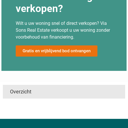
verkopen?
Wilt u uw woning snel of direct verkopen? Via
Sons Real Estate verkoopt u uw woning zonder
voorbehoud van financiering.
Gratis en vrijblijvend bod ontvangen
Overzicht
't Harde
Utrecht
Boven Haastrecht
Linschoten
De Hem
Den Ham
Nieuwpoort
Mijzijde
Nedereindseweg
Slikkendam
Kockengen
Jaarsveld
Soest
Maarsseveen
Achtersloot