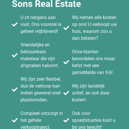
Sons Real Estate
U zit nergens aan
Wij nemen alle kosten
vast. Ons voorstel is
op ons! U verkoopt uw
geheel vrijblijvend!
huis, waarom zou u
dan betalen?
Vriendelijke en
betrouwbare
Onze klanten
makelaar die zijn
beoordelen ons maar
afspraken nakomt.
liefst met een
gemiddelde van 9,6!
Wij zijn zeer flexibel,
dus de verkoop kan
Wij zijn landelijk
indien gewenst snel
actief, en ook daar
plaatsvinden.
buiten!
Compleet ontzorgt in
Ook voor
het gehele
spoedsituaties kunt u
verkooptraject.
bij ons terecht!