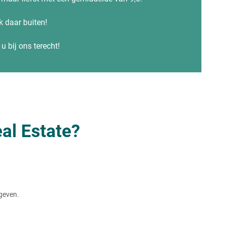
ren
ok daar buiten!
u bij ons terecht!
al Estate?
bel
rgeven.
huis