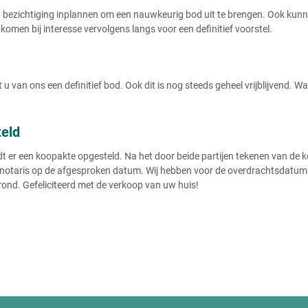
Huis van moeder in rusthuis verkopen
ezichtiging inplannen om een nauwkeurig bod uit te brengen. Ook kunnen
Huis verkopen van ouders in verpleegh
Verplicht huis verkopen bij opname ve
komen bij interesse vervolgens langs voor een definitief voorstel.
Huis verkopen van overleden ouders
Huis verkopen van ouders
Huis verkopen van overledene
Huis verkopen - onder
u van ons een definitief bod. Ook dit is nog steeds geheel vrijblijvend. 
Huis verkopen in eigen beheer
Huis verkopen onder bod
teld
Huis verkopen onder btw stelsel
Huis verkopen onder voorbehoud verk
r een koopakte opgesteld. Na het door beide partijen tekenen van de koo
Huis verkopen onder voorbehoud
notaris op de afgesproken datum. Wij hebben voor de overdrachtsdatum de
Woning verkopen onder voorbehoud va
rond. Gefeliciteerd met de verkoop van uw huis!
Huis verkopen kosten
Zelf uw huis verkopen kosten
Huis openbaar verkopen kosten
Kosten notaris bij verkoop huis
Notariskosten verkoop huis België
Notariskosten berekenen verkoop huis
Huis verkopen via notaris kosten
Kosten volmacht verkoop huis