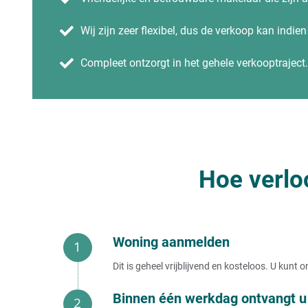
Huis verkopen uit elkaar
Direct bod op woning
Wij zijn zeer flexibel, dus de verkoop kan indie
Ik wil van mijn huis af
Wij kopen uw woning
Ik kan mijn huis niet meer betalen
Compleet ontzorgt in het gehele verkooptraject.
Mijn huis raakt niet verkocht
Huis met spoed verkopen
Huis nu verkopen
Huis verkopen vanuit buitenland
Huis verkopen in het buitenland
Direct uw huis verkopen?
Huis gegarandeerd verkopen
Huis met inboedel verkopen
Hoe verlo
Huis verkopen zonder makelaar
Verhuurd huis verkopen
Huis met onderhuur of onderverhuurd verkopen
Huis snel verkopen na aankoop?
Zelf huis verkopen
Woning aanmelden
Huis verkopen kosten
Huis verkopen binnen 1 week
Dit is geheel vrijblijvend en kosteloos. U kun
Huis dringend verkopen
Gratis huis verkopen
Huis vandaag verkopen
Binnen één werkdag ontvangt u 
Huis in de verkoop zetten