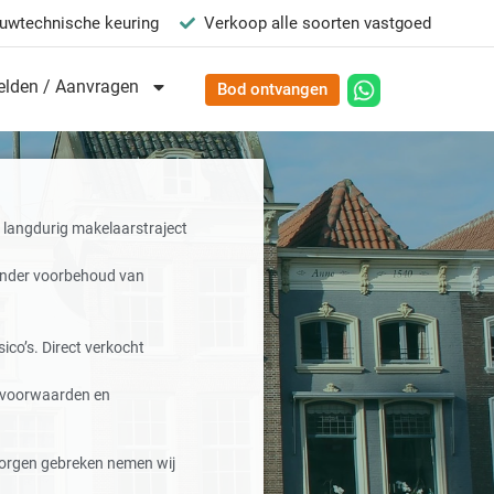
uwtechnische keuring
Verkoop alle soorten vastgoed
lden / Aanvragen
Bod ontvangen
langdurig makelaarstraject
onder voorbehoud van
ico’s. Direct verkocht
e voorwaarden en
orgen gebreken nemen wij