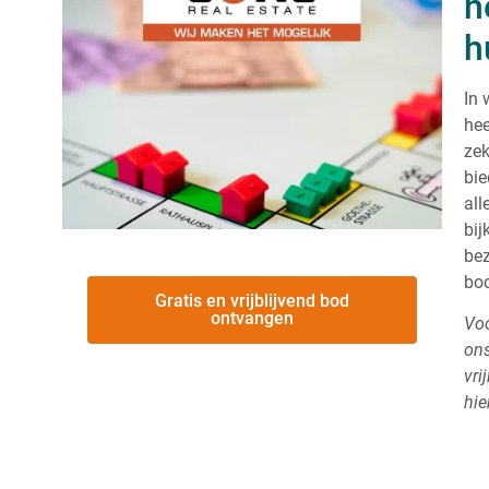
h
h
In 
hee
zek
bie
all
bij
bez
bod
Gratis en vrijblijvend bod
ontvangen
Voo
ons
vri
hie