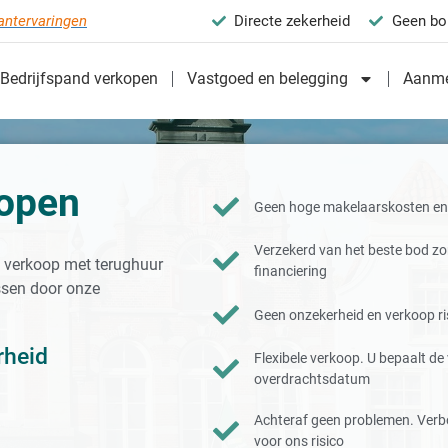
antervaringen
Directe zekerheid
Geen bo
Bedrijfspand verkopen
Vastgoed en belegging
Aanme
kopen
Geen hoge makelaarskosten en 
Verzekerd van het beste bod z
e verkoop met terughuur
financiering
ssen door onze
Geen onzekerheid en verkoop ris
rheid
Flexibele verkoop. U bepaalt d
overdrachtsdatum
Achteraf geen problemen. Verb
voor ons risico