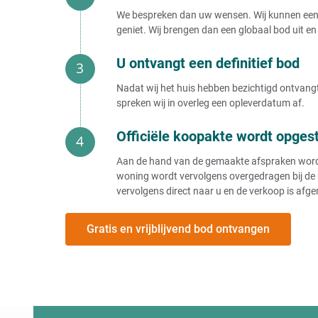
Huis verkopen als de lening nog loopt
We bespreken dan uw wensen. Wij kunnen een b
Executieverkoop huis door bank voorkomen
geniet. Wij brengen dan een globaal bod uit en 
Gedwongen verkoop van uw huis (voorkomen)
Huis verkopen aan
U ontvangt een definitief bod
Huis verkopen aan belegger
Nadat wij het huis hebben bezichtigd ontvangt 
Huis verkopen aan bekende
spreken wij in overleg een opleverdatum af.
Huis verkopen aan huizenhandelaar
Huis verkopen aan de bank
Officiële koopakte wordt opges
Huis verkopen aan gemeente
Huis verkopen aan investeerder
Aan de hand van de gemaakte afspraken wordt e
Huis verkopen aan makelaar
woning wordt vervolgens overgedragen bij de 
Huis verkopen aan opkoper
vervolgens direct naar u en de verkoop is afge
Huis verkopen aan een opkoper verstandig?
Huis verkopen aan vastgoedhandelaar
Huis verkopen aan vastgoedmaatschappij
Gratis en vrijblijvend bod ontvangen
Huis verkopen aan vastgoedmakelaar
Huis verkopen aan expats
Huis verkopen aan BV
Huis verkopen aan stichting
Huis verkopen aan bouwpromotor
Huis verkopen aan ouders
Huis verkopen aan broer