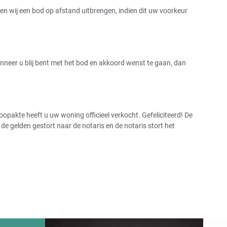
 wij een bod op afstand uitbrengen, indien dit uw voorkeur
uis
rzorgingshuis
Wanneer u blij bent met het bod en akkoord wenst te gaan, dan
oop eigen woning
pakte heeft u uw woning officieel verkocht. Gefeliciteerd! De
 gelden gestort naar de notaris en de notaris stort het
n huurrecht