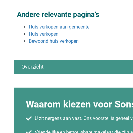
Andere relevante pagina’s
Huis verkopen aan gemeente
Huis verkopen
Bewoond huis verkopen
Overzicht
Algemeen
Huis verkopen
Wanneer huis verkopen?
Waarom kiezen voor Sons
Huis verkopen & financiën
Mag je je huis goedkoop verkopen?
Huis verkopen wat hou ik over
U zit nergens aan vast. Ons voorstel is geheel vr
Huis met verlies verkopen
Huis verkopen bij scheiding
Huis verkopen bij relatiebreuk
Vriendelijke en betrouwbare makelaar die zijn