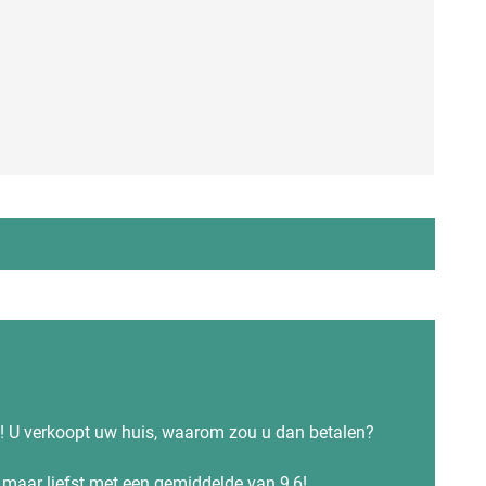
alen
s! U verkoopt uw huis, waarom zou u dan betalen?
maar liefst met een gemiddelde van 9,6!