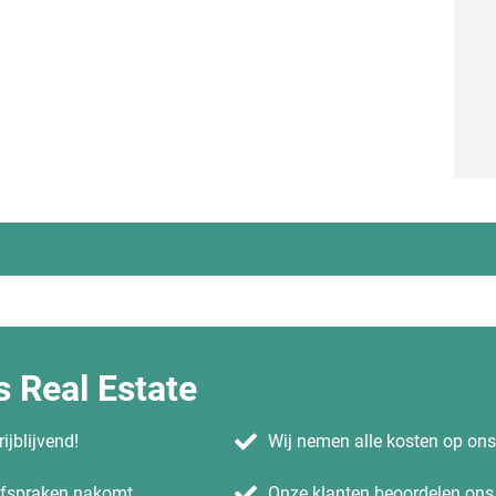
Ook interessant
Woning tijdelijk verkopen
Huis verkopen of verhuren
 Real Estate
Woningruil
Uw huis verkopen: hoe we de prijs bep
Huis verkopen via
ijblijvend!
Wij nemen alle kosten op on
Huis verkopen via Facebook
 afspraken nakomt.
Onze klanten beoordelen ons 