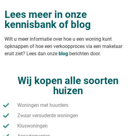
Vakantiehuis verkopen
Chalet verkopen
Lees meer in onze
Recreatiewoning verkopen
Een recreatiewoning verkopen waar
kennisbank of blog
je permanent mag wonen
Leeg huis verkopen
Onbewoond huis verkopen
Wilt u meer informatie over hoe u een woning kunt
Studio verkopen?
opknappen of hoe een verkoopproces via een makelaar
Klushuis verkopen
eruit ziet? Lees dan onze
blog
berichten door.
Wij kopen alle soorten
huizen
Woningen met huurders
Zwaar verouderde woningen
Kluswoningen