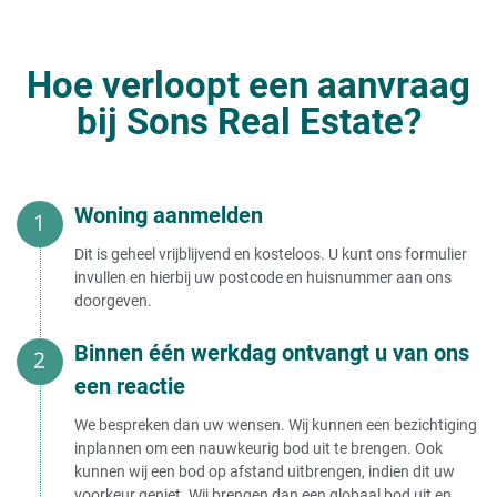
Gratis huis verkopen
Huis met erfpacht onverkoopbaar
Huis vandaag verkopen
Huis verkopen met recht van
Huis in de verkoop zetten
wonen
Huis verkopen als de lening nog
Hoe verloopt een aanvraag
loopt
Huis verkopen van
Executieverkoop huis door bank
bij Sons Real Estate?
voorkomen
Huis verkopen van moeder in
Gedwongen verkoop van uw huis
verpleeghuis
(voorkomen)
Huis verkopen van demente ouder
Huis verkopen aan
Huis verkopen van moeder
Woning aanmelden
Huis van moeder in rusthuis
verkopen
Huis verkopen aan belegger
Dit is geheel vrijblijvend en kosteloos. U kunt ons formulier
Huis verkopen van ouders in
Huis verkopen aan bekende
invullen en hierbij uw postcode en huisnummer aan ons
verpleeghuis
Huis verkopen aan huizenhandelaar
doorgeven.
Verplicht huis verkopen bij opname
Huis verkopen aan de bank
verzorgingshuis
Huis verkopen aan gemeente
Huis verkopen van overleden
Binnen één werkdag ontvangt u van ons
Huis verkopen aan investeerder
ouders
Huis verkopen aan makelaar
een reactie
Huis verkopen van ouders
Huis verkopen aan opkoper
Huis verkopen van overledene
Huis verkopen aan een opkoper
We bespreken dan uw wensen. Wij kunnen een bezichtiging
verstandig?
Huis verkopen - onder
inplannen om een nauwkeurig bod uit te brengen. Ook
Huis verkopen aan
kunnen wij een bod op afstand uitbrengen, indien dit uw
vastgoedhandelaar
Huis verkopen in eigen beheer
voorkeur geniet. Wij brengen dan een globaal bod uit en
Huis verkopen aan