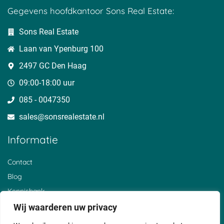
Gegevens hoofdkantoor Sons Real Estate:
Sons Real Estate
Laan van Ypenburg 100
2497 GC Den Haag
09:00-18:00 uur
085 - 0047350
sales@sonsrealestate.nl​
Informatie
Contact
Blog
Kennisbank
Over ons
Wij waarderen uw privacy
Klantervaringen