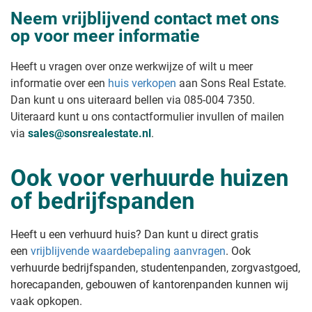
Onverkoopbaar huis verkopen
Vrije verkoopvoorwaarde woning
Neem vrijblijvend contact met ons
Huis snel verkopen na aankoop
Wat is de verkoopwaarde van mijn
op voor meer informatie
Huis in onverdeeldheid verkopen
huis?
Huis verkopen met lopende
Voor hoeveel kan ik mijn huis
rechtszaak
verkopen?
Heeft u vragen over onze werkwijze of wilt u meer
Appartement zonder vve verkopen
Waarde verhuurde woning bij
informatie over een
huis verkopen
aan Sons Real Estate.
Huis verkopen waar beslag op ligt
verkoop
Dan kunt u ons uiteraard bellen via 085-004 7350.
Huis verkopen als je al een koper
Waarde oud huis met achterstallig
hebt
Uiteraard kunt u ons contactformulier invullen of mailen
onderhoud
Waarde verouderde en gedateerde
Huis verkopen type
via
sales@sonsrealestate.nl
.
kluswoning
Gratis schatting van uw woning
Leegstaand huis verkopen
Hoeveel is mijn huis minder waard
Ook voor verhuurde huizen
Nieuwbouwhuis verkopen
in verhuurde staat?
Flat verkopen
of bedrijfspanden
Huis verkopen aan kind onder de
Koophuis verkopen
waarde
Woonhuis verkopen
Villa verkopen
Tips & stappenplan
Heeft u een verhuurd huis? Dan kunt u direct gratis
Herenhuis verkopen
een
vrijblijvende waardebepaling aanvragen
. Ook
Appartement verkopen
Stappenplan huis verkopen
Nieuw huis kopen oude verkopen
verhuurde bedrijfspanden, studentenpanden, zorgvastgoed,
Huis verkopen tips
Oud huis verkopen
Huis sneller verkopen
horecapanden, gebouwen of kantorenpanden kunnen wij
Pakhuis verkopen
Huis verkoopklaar laten maken
vaak opkopen.
Gezondheidscentrum verkopen