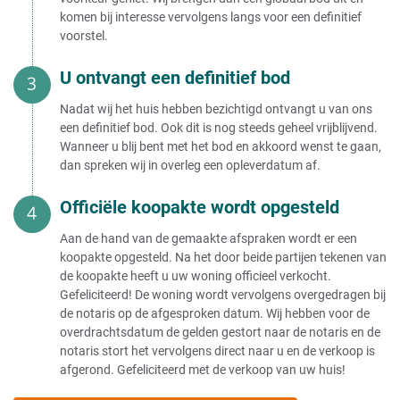
Huis verkopen onder bod
vastgoedmaatschappij
komen bij interesse vervolgens langs voor een definitief
Huis verkopen onder btw stelsel
Huis verkopen
voorstel.
Huis verkopen onder voorbehoud
aan vastgoedmakelaar
verkoop eigen woning
Huis verkopen aan expats
U ontvangt een definitief bod
Huis verkopen onder voorbehoud
Huis verkopen aan BV
Woning verkopen onder
Huis verkopen aan stichting
voorbehoud van huurrecht
Nadat wij het huis hebben bezichtigd ontvangt u van ons
Huis verkopen aan bouwpromotor
een definitief bod. Ook dit is nog steeds geheel vrijblijvend.
Huis verkopen kosten
Huis verkopen aan ouders
Wanneer u blij bent met het bod en akkoord wenst te gaan,
Huis verkopen aan broer
dan spreken wij in overleg een opleverdatum af.
Zelf uw huis verkopen kosten
Huis verkopen aan kind onder de
Huis openbaar verkopen kosten
taxatiewaarde
Kosten notaris bij verkoop huis
Huis verkopen aan kinderen
Officiële koopakte wordt opgesteld
Notariskosten verkoop huis België
Huis verkopen aan kind met
Notariskosten berekenen verkoop
vruchtgebruik
Aan de hand van de gemaakte afspraken wordt er een
huis
Ouderlijk huis verkopen aan
koopakte opgesteld. Na het door beide partijen tekenen van
Huis verkopen via notaris kosten
kinderen
de koopakte heeft u uw woning officieel verkocht.
Kosten volmacht verkoop huis
Huis verkopen aan partner
Gefeliciteerd! De woning wordt vervolgens overgedragen bij
Wat betekent kosten koper voor de
Huis verkopen aan buitenlander
de notaris op de afgesproken datum. Wij hebben voor de
verkoper?
Huis verkopen aan Chinezen
overdrachtsdatum de gelden gestort naar de notaris en de
Gemiddelde kosten makelaar bij
Huis verkopen aan zoon
notaris stort het vervolgens direct naar u en de verkoop is
verkoop
Huis verkopen aan familie
afgerond. Gefeliciteerd met de verkoop van uw huis!
Verkoop woning makelaarskosten
Huis verkopen aan familie zonder
aftrekbaar
makelaar