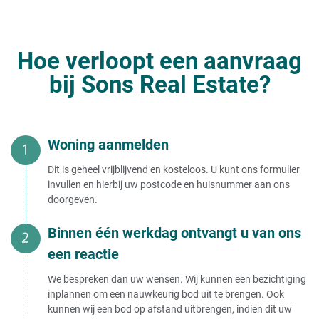
Huis verkopen met vruchtgebruik
Gratis huis verkopen
Huis met erfpacht onverkoopbaar
Huis vandaag verkopen
Huis verkopen met recht van
Huis in de verkoop zetten
wonen
Huis verkopen als de lening nog
Hoe verloopt een aanvraag
loopt
Huis verkopen van
Executieverkoop huis door bank
bij Sons Real Estate?
voorkomen
Huis verkopen van moeder in
Gedwongen verkoop van uw huis
verpleeghuis
(voorkomen)
Huis verkopen van demente ouder
Huis verkopen aan
Huis verkopen van moeder
Woning aanmelden
Huis van moeder in rusthuis
verkopen
Huis verkopen aan belegger
Dit is geheel vrijblijvend en kosteloos. U kunt ons formulier
Huis verkopen van ouders in
Huis verkopen aan bekende
invullen en hierbij uw postcode en huisnummer aan ons
verpleeghuis
Huis verkopen aan huizenhandelaar
doorgeven.
Verplicht huis verkopen bij opname
Huis verkopen aan de bank
verzorgingshuis
Huis verkopen aan gemeente
Huis verkopen van overleden
Binnen één werkdag ontvangt u van ons
Huis verkopen aan investeerder
ouders
Huis verkopen aan makelaar
een reactie
Huis verkopen van ouders
Huis verkopen aan opkoper
Huis verkopen van overledene
Huis verkopen aan een opkoper
We bespreken dan uw wensen. Wij kunnen een bezichtiging
verstandig?
Huis verkopen - onder
inplannen om een nauwkeurig bod uit te brengen. Ook
Huis verkopen aan
kunnen wij een bod op afstand uitbrengen, indien dit uw
vastgoedhandelaar
Huis verkopen in eigen beheer