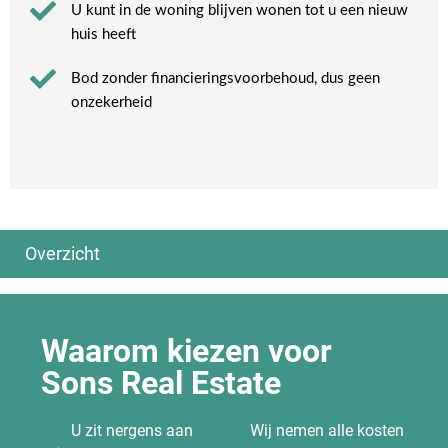
U kunt in de woning blijven wonen tot u een nieuw
huis heeft​
Bod zonder financieringsvoorbehoud, dus geen
onzekerheid​
Overzicht
Algemeen
Ook interessant
Huis verkopen
Woning tijdelijk verkopen
Waarom kiezen voor
Wanneer huis verkopen?
Huis verkopen of verhuren
Sons Real Estate
Huis verkopen & financiën
Woningruil
Mag je je huis goedkoop verkopen?
Uw huis verkopen: hoe we de prijs
Huis verkopen wat hou ik over
bepalen
U zit nergens aan
Wij nemen alle kosten
Huis met verlies verkopen
Huis verkopen via