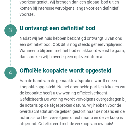
voorkeur geniet. Wij brengen dan een globaal bod uit en
Huis verkopen aan
Huis verkopen onder bod
vastgoedmaatschappij
komen bij interesse vervolgens langs voor een definitief
Huis verkopen onder btw stelsel
Huis verkopen
voorstel.
Huis verkopen onder voorbehoud
aan vastgoedmakelaar
verkoop eigen woning
Huis verkopen aan expats
U ontvangt een definitief bod
Huis verkopen onder voorbehoud
Huis verkopen aan BV
Woning verkopen onder
Huis verkopen aan stichting
voorbehoud van huurrecht
Nadat wij het huis hebben bezichtigd ontvangt u van ons
Huis verkopen aan bouwpromotor
een definitief bod. Ook dit is nog steeds geheel vrijblijvend.
Huis verkopen kosten
Huis verkopen aan ouders
Wanneer u blij bent met het bod en akkoord wenst te gaan,
Huis verkopen aan broer
dan spreken wij in overleg een opleverdatum af.
Zelf uw huis verkopen kosten
Huis verkopen aan kind onder de
Huis openbaar verkopen kosten
taxatiewaarde
Kosten notaris bij verkoop huis
Huis verkopen aan kinderen
Officiële koopakte wordt opgesteld
Notariskosten verkoop huis België
Huis verkopen aan kind met
Notariskosten berekenen verkoop
vruchtgebruik
Aan de hand van de gemaakte afspraken wordt er een
huis
Ouderlijk huis verkopen aan
koopakte opgesteld. Na het door beide partijen tekenen van
Huis verkopen via notaris kosten
kinderen
de koopakte heeft u uw woning officieel verkocht.
Kosten volmacht verkoop huis
Huis verkopen aan partner
Gefeliciteerd! De woning wordt vervolgens overgedragen bij
Wat betekent kosten koper voor de
Huis verkopen aan buitenlander
de notaris op de afgesproken datum. Wij hebben voor de
verkoper?
Huis verkopen aan Chinezen
overdrachtsdatum de gelden gestort naar de notaris en de
Gemiddelde kosten makelaar bij
Huis verkopen aan zoon
notaris stort het vervolgens direct naar u en de verkoop is
verkoop
Huis verkopen aan familie
afgerond. Gefeliciteerd met de verkoop van uw huis!
Verkoop woning makelaarskosten
Huis verkopen aan familie zonder
aftrekbaar
makelaar