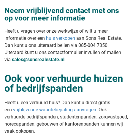
Huis onderhands verkopen
bepalen
Onverkoopbaar huis verkopen
Vrije verkoopvoorwaarde woning
Neem vrijblijvend contact met ons
Huis snel verkopen na aankoop
Wat is de verkoopwaarde van mijn
op voor meer informatie
Huis in onverdeeldheid verkopen
huis?
Huis verkopen met lopende
Voor hoeveel kan ik mijn huis
rechtszaak
verkopen?
Heeft u vragen over onze werkwijze of wilt u meer
Appartement zonder vve verkopen
Waarde verhuurde woning bij
informatie over een
huis verkopen
aan Sons Real Estate.
Huis verkopen waar beslag op ligt
verkoop
Dan kunt u ons uiteraard bellen via 085-004 7350.
Huis verkopen als je al een koper
Waarde oud huis met achterstallig
hebt
Uiteraard kunt u ons contactformulier invullen of mailen
onderhoud
Waarde verouderde en gedateerde
Huis verkopen type
via
sales@sonsrealestate.nl
.
kluswoning
Gratis schatting van uw woning
Leegstaand huis verkopen
Hoeveel is mijn huis minder waard
Ook voor verhuurde huizen
Nieuwbouwhuis verkopen
in verhuurde staat?
Flat verkopen
of bedrijfspanden
Huis verkopen aan kind onder de
Koophuis verkopen
waarde
Woonhuis verkopen
Villa verkopen
Tips & stappenplan
Heeft u een verhuurd huis? Dan kunt u direct gratis
Herenhuis verkopen
een
vrijblijvende waardebepaling aanvragen
. Ook
Appartement verkopen
Stappenplan huis verkopen
Nieuw huis kopen oude verkopen
verhuurde bedrijfspanden, studentenpanden, zorgvastgoed,
Huis verkopen tips
Oud huis verkopen
Huis sneller verkopen
horecapanden, gebouwen of kantorenpanden kunnen wij
Pakhuis verkopen
Huis verkoopklaar laten maken
vaak opkopen.
Gezondheidscentrum verkopen