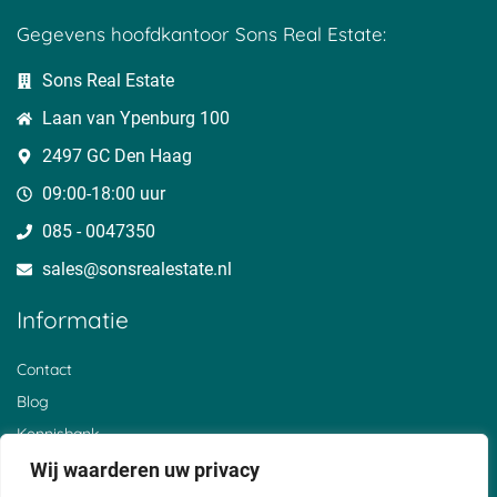
Gegevens hoofdkantoor Sons Real Estate:
Sons Real Estate
Laan van Ypenburg 100
2497 GC Den Haag
09:00-18:00 uur
085 - 0047350
sales@sonsrealestate.nl​
Informatie
Contact
Blog
Kennisbank
Over ons
Wij waarderen uw privacy