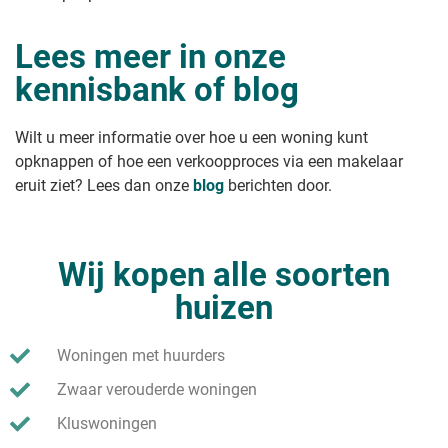
Vakantiehuis verkopen
Chalet verkopen
Lees meer in onze
Recreatiewoning verkopen
Een recreatiewoning verkopen waar
kennisbank of blog
je permanent mag wonen
Leeg huis verkopen
Onbewoond huis verkopen
Wilt u meer informatie over hoe u een woning kunt
Studio verkopen?
opknappen of hoe een verkoopproces via een makelaar
Klushuis verkopen
eruit ziet? Lees dan onze
blog
berichten door.
Wij kopen alle soorten
huizen
Woningen met huurders
Zwaar verouderde woningen
Kluswoningen