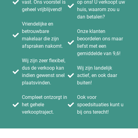
Huis verkopen bij scheiding
vast. Ons voorstel is
op ons! U verkoopt uw
Huis verkopen bij relatiebreuk
geheel vrijblijvend!
huis, waarom zou u
Huis verkopen via Facebook
Huis verkopen uit elkaar
Huis verkopen via marktplaats?
dan betalen?
Direct bod op woning
Huis verkopen en gaan
Vriendelijke en
Ik wil van mijn huis af
Wij kopen uw woning
huren
betrouwbare
Onze klanten
Ik kan mijn huis niet meer betalen
makelaar die zijn
beoordelen ons maar
Mijn huis raakt niet verkocht
Huis verkopen en huren
afspraken nakomt.
liefst met een
Huis met spoed verkopen
overwaarde
gemiddelde van 9,6!
Huis nu verkopen
Huis verkopen en dan huren
Huis verkopen vanuit buitenland
Wij zijn zeer flexibel,
belasting
Huis verkopen in het buitenland
dus de verkoop kan
Wij zijn landelijk
Huis verkopen - met
Direct uw huis verkopen?
indien gewenst snel
actief, en ook daar
Huis gegarandeerd verkopen
Huis verkopen met makelaar
plaatsvinden.
buiten!
Huis met inboedel verkopen
Huis verkopen met gesloten
Huis verkopen zonder makelaar
envelop
Verhuurd huis verkopen
Compleet ontzorgt in
Ook voor
Huis verkopen met demente
Huis met onderhuur of
het gehele
spoedsituaties kunt u
partner
onderverhuurd verkopen
Huis verkopen met meubels
verkooptraject.
bij ons terecht!
Huis snel verkopen na aankoop?
Huis verkopen met koopgarant
Zelf huis verkopen
Huis verkopen met volmacht
Huis verkopen kosten
Huis verkopen met voorlopig
Huis verkopen binnen 1 week
energielabel
Huis dringend verkopen