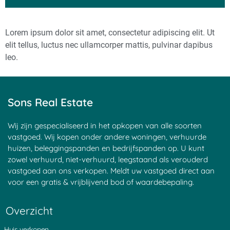
Huis laten schatten
Waardebepaling Weesp
Huis laten taxeren voor verkoop
Waardebepaling Willemstad
Lorem ipsum dolor sit amet, consectetur adipiscing elit. Ut
Waarde woning berekenen
Waardebepaling Woensdrecht
Digitale taxatiewaarde nodig?
Waardebepaling Zaandam
elit tellus, luctus nec ullamcorper mattis, pulvinar dapibus
Waarde huis Rotterdam
Waardebepaling Zevenbergen
leo.
Waarde huis Den Haag
Waardebepaling Zierikzee
Is de prijs van mijn huis gezakt
Waardebepaling Zwaag
Taxatiewaarde huis achterhalen?
Waardebepaling Zwolle
Waarde huis bepalen gratis
Waardebepaling Harmelen
Sons Real Estate
Wat levert mijn huis op?
Waardebepaling Apeldoorn
Waardebepaling voor uw huis?
Waardeberekening Bergen op
Waardebepaling Almelo
Zoom
Wij zijn gespecialiseerd in het opkopen van alle soorten
Waardebepaling Almere
Waardeberekening Roosendaal
vastgoed. Wij kopen onder andere woningen, verhuurde
Waardebepaling Amersfoort
Marktwaarde huis berekenen
huizen, beleggingspanden en bedrijfspanden op. U kunt
Waardebepaling Amstelveen
Waarde huis verhuurde staat
zowel verhuurd, niet-verhuurd, leegstaand als verouderd
Waardebepaling Amsterdam
Marktwaarde huis bepalen
Waardebepaling Amsterdam
De actuele waarde van uw
vastgoed aan ons verkopen. Meldt uw vastgoed direct aan
Noord
woning
voor een gratis & vrijblijvend bod of waardebepaling.
Waardebepaling Amsterdam
Actuele waarde van uw huis
West
De waarde van uw appartement
Overzicht
Waardebepaling Amsterdam Zuid
bepalen
Waardebepaling Andijk
Waarde van uw appartement
Waardebepaling Apeldoorn
berekenen
Huis verkopen