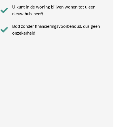
U kunt in de woning blijven wonen tot u een
nieuw huis heeft​
Bod zonder financieringsvoorbehoud, dus geen
onzekerheid​