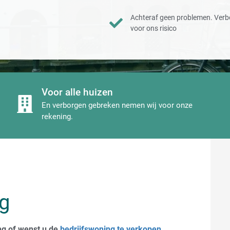
Achteraf geen problemen. Verb
voor ons risico
Voor alle huizen
En verborgen gebreken nemen wij voor onze
rekening.
g
ng of wenst u de
bedrijfswoning te verkopen