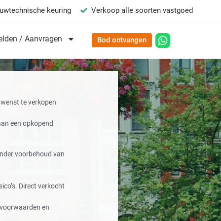
uwtechnische keuring
Verkoop alle soorten vastgoed
lden / Aanvragen
Bod ontvangen
 wenst te verkopen
 aan een opkopend
onder voorbehoud van
ico’s. Direct verkocht
e voorwaarden en