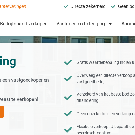
antervaringen
Directe zekerheid
Geen bo
Bedrijfspand verkopen
Vastgoed en belegging
Aanme
ing
Gratis waardebepaling indien u
Overweeg een directe verkoop
s een vastgoedkoper en
vastgoedbedrijf
Verzekerd van het beste bod z
wenst te verkopen!
financiering
Geen onzekerheid en verkoop ris
Flexibele verkoop. U bepaalt d
overdrachtsdatum