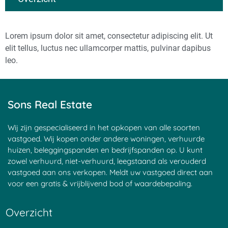
Huis laten schatten
Waardebepaling Weesp
Huis laten taxeren voor verkoop
Waardebepaling Willemstad
Lorem ipsum dolor sit amet, consectetur adipiscing elit. Ut
Waarde woning berekenen
Waardebepaling Woensdrecht
Digitale taxatiewaarde nodig?
Waardebepaling Zaandam
elit tellus, luctus nec ullamcorper mattis, pulvinar dapibus
Waarde huis Rotterdam
Waardebepaling Zevenbergen
leo.
Waarde huis Den Haag
Waardebepaling Zierikzee
Is de prijs van mijn huis gezakt
Waardebepaling Zwaag
Taxatiewaarde huis achterhalen?
Waardebepaling Zwolle
Waarde huis bepalen gratis
Waardebepaling Harmelen
Sons Real Estate
Wat levert mijn huis op?
Waardebepaling Apeldoorn
Waardebepaling voor uw huis?
Waardeberekening Bergen op
Waardebepaling Almelo
Zoom
Wij zijn gespecialiseerd in het opkopen van alle soorten
Waardebepaling Almere
Waardeberekening Roosendaal
vastgoed. Wij kopen onder andere woningen, verhuurde
Waardebepaling Amersfoort
Marktwaarde huis berekenen
huizen, beleggingspanden en bedrijfspanden op. U kunt
Waardebepaling Amstelveen
Waarde huis verhuurde staat
zowel verhuurd, niet-verhuurd, leegstaand als verouderd
Waardebepaling Amsterdam
Marktwaarde huis bepalen
Waardebepaling Amsterdam
De actuele waarde van uw
vastgoed aan ons verkopen. Meldt uw vastgoed direct aan
Noord
woning
voor een gratis & vrijblijvend bod of waardebepaling.
Waardebepaling Amsterdam
Actuele waarde van uw huis
West
De waarde van uw appartement
Overzicht
Waardebepaling Amsterdam Zuid
bepalen
Waardebepaling Andijk
Waarde van uw appartement