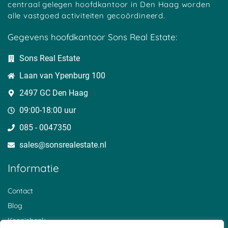
centraal gelegen hoofdkantoor in Den Haag worden
Waardebepaling Heerenveen
Waarde koopwoning
alle vastgoed activiteiten gecoördineerd.
Waardebepaling Heerhugowaard
Waarde koopwoning opvragen
Waardebepaling Heerle
Wat is mijn huis waard woz
Gegevens hoofdkantoor Sons Real Estate:
Waardebepaling Heiloo
Huis verkopen boven woz waarde
Waardebepaling Hengelo
Huis verkopen onder woz waarde
Sons Real Estate
Waardebepaling Hengevelde
Huis verkopen voor WOZ waarde
Waardebepaling Herpen
Waardebepaling huis
Laan van Ypenburg 100
Waardebepaling Hilversum
Huis verkopen waardebepaling
Waardebepaling Hoofddorp
Waardestijging huis berekenen
2497 GC Den Haag
Waardebepaling Hoogkerk
Waarde stijging woning
Waardebepaling IJmuiden
WOZ waarde bepaling
09:00-18:00 uur
Waardebepaling Klundert
Waardebepaling Koudekerke
085 - 0047350
Waardebepaling Kwadendamme
sales@sonsrealestate.nl​
Waardebepaling Leerdam
Waardebepaling Leeuwarden
Waardebepaling Lewedorp
Informatie
Waardebepaling Lemmer
Waardebepaling Maarssen
Contact
Waardebepaling Middelburg
Waardebepaling Nesselande
Blog
Waardebepaling Nieuwerkerk
Kennisbank
Waardebepaling Nijkerk