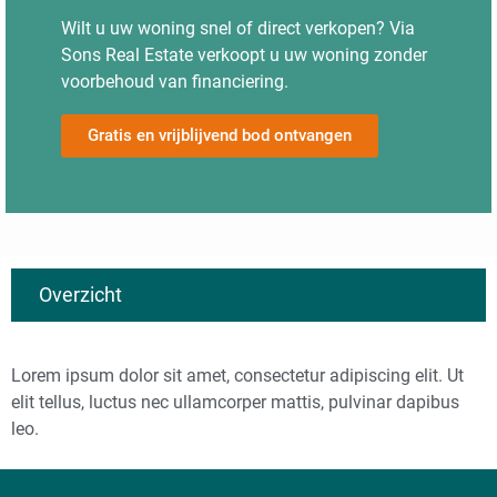
Wilt u uw woning snel of direct verkopen? Via
Sons Real Estate verkoopt u uw woning zonder
voorbehoud van financiering.
Gratis en vrijblijvend bod ontvangen
Overzicht
Huis laten schatten
Waardebepaling Weesp
Huis laten taxeren voor verkoop
Waardebepaling Willemstad
Lorem ipsum dolor sit amet, consectetur adipiscing elit. Ut
Waarde woning berekenen
Waardebepaling Woensdrecht
Digitale taxatiewaarde nodig?
Waardebepaling Zaandam
elit tellus, luctus nec ullamcorper mattis, pulvinar dapibus
Waarde huis Rotterdam
Waardebepaling Zevenbergen
leo.
Waarde huis Den Haag
Waardebepaling Zierikzee
Is de prijs van mijn huis gezakt
Waardebepaling Zwaag
Taxatiewaarde huis achterhalen?
Waardebepaling Zwolle