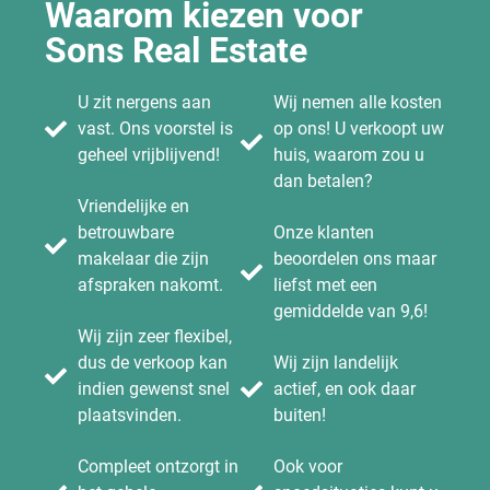
Waarom kiezen voor
Sons Real Estate
U zit nergens aan
Wij nemen alle kosten
vast. Ons voorstel is
op ons! U verkoopt uw
geheel vrijblijvend!
huis, waarom zou u
dan betalen?
Vriendelijke en
betrouwbare
Onze klanten
makelaar die zijn
beoordelen ons maar
afspraken nakomt.
liefst met een
gemiddelde van 9,6!
Wij zijn zeer flexibel,
dus de verkoop kan
Wij zijn landelijk
indien gewenst snel
actief, en ook daar
plaatsvinden.
buiten!
Compleet ontzorgt in
Ook voor