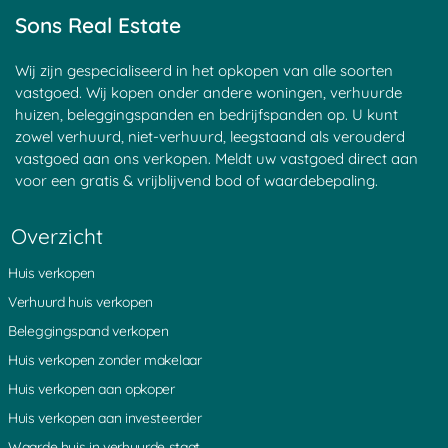
Waarde huis bepalen gratis
Waardebepaling Harmelen
Sons Real Estate
Wat levert mijn huis op?
Waardebepaling Apeldoorn
Waardebepaling voor uw huis?
Waardeberekening Bergen op
Waardebepaling Almelo
Zoom
Wij zijn gespecialiseerd in het opkopen van alle soorten
Waardebepaling Almere
Waardeberekening Roosendaal
vastgoed. Wij kopen onder andere woningen, verhuurde
Waardebepaling Amersfoort
Marktwaarde huis berekenen
huizen, beleggingspanden en bedrijfspanden op. U kunt
Waardebepaling Amstelveen
Waarde huis verhuurde staat
zowel verhuurd, niet-verhuurd, leegstaand als verouderd
Waardebepaling Amsterdam
Marktwaarde huis bepalen
Waardebepaling Amsterdam
De actuele waarde van uw
vastgoed aan ons verkopen. Meldt uw vastgoed direct aan
Noord
woning
voor een gratis & vrijblijvend bod of waardebepaling.
Waardebepaling Amsterdam
Actuele waarde van uw huis
West
De waarde van uw appartement
Overzicht
Waardebepaling Amsterdam Zuid
bepalen
Waardebepaling Andijk
Waarde van uw appartement
Waardebepaling Apeldoorn
berekenen
Huis verkopen
Waardebepaling Arnemuiden
Wat is mijn appartement waard?
Verhuurd huis verkopen
Waardebepaling Arnhem
Waarde bedrijfswoning
Waardebepaling Assen
Waardedrukkende factor
Beleggingspand verkopen
Waardebepaling Baarlo
verhuurde woning
Huis verkopen zonder makelaar
Waardebepaling Bant
Erfbelasting WOZ-waarde of
Waardebepaling Barneveld
verkoopwaarde
Huis verkopen aan opkoper
Waardebepaling Beerta
Waarde eigen woning berekenen
Huis verkopen aan investeerder
Waardebepaling Beetsterzwaag
Waarde eigen huis bepalenÂ
Waardebepaling Bergen
Waarde eigen woning
Waarde huis in verhuurde staat