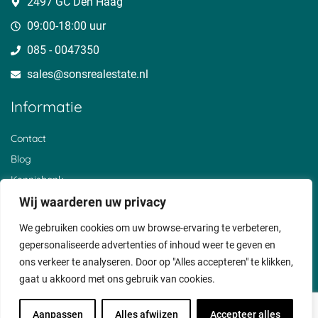
2497 GC Den Haag
Waardebepaling Hoogkerk
Waarde stijging woning
Waardebepaling IJmuiden
WOZ waarde bepaling
09:00-18:00 uur
Waardebepaling Klundert
Waardebepaling Koudekerke
085 - 0047350
Waardebepaling Kwadendamme
sales@sonsrealestate.nl​
Waardebepaling Leerdam
Waardebepaling Leeuwarden
Waardebepaling Lewedorp
Informatie
Waardebepaling Lemmer
Waardebepaling Maarssen
Contact
Waardebepaling Middelburg
Waardebepaling Nesselande
Blog
Waardebepaling Nieuwerkerk
Kennisbank
Waardebepaling Nijkerk
Waardebepaling Noordwelle
Over ons
Wij waarderen uw privacy
Waardebepaling Nunspeet
Klantervaringen
Waardebepaling Olst
We gebruiken cookies om uw browse-ervaring te verbeteren,
Waardebepaling Oost Souburg
Privacyverklaring
gepersonaliseerde advertenties of inhoud weer te geven en
Waardebepaling Oosterland
Cookiebeleid
ons verkeer te analyseren. Door op "Alles accepteren" te klikken,
Waardebepaling Oostwold
Waardebepaling Ootmarsum
gaat u akkoord met ons gebruik van cookies.
Voorwaarden
Waardebepaling Ossendrecht
Disclaimer
Waardebepaling Paterswolde
Aanpassen
Alles afwijzen
Accepteer alles
Waardebepaling Oss