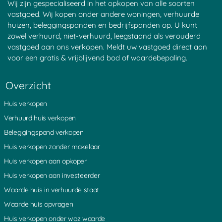
Wij zijn gespecialiseerd in het opkopen van alle soorten
Waardebepaling Almere
Waardeberekening Roosendaal
vastgoed. Wij kopen onder andere woningen, verhuurde
Waardebepaling Amersfoort
Marktwaarde huis berekenen
huizen, beleggingspanden en bedrijfspanden op. U kunt
Waardebepaling Amstelveen
Waarde huis verhuurde staat
zowel verhuurd, niet-verhuurd, leegstaand als verouderd
Waardebepaling Amsterdam
Marktwaarde huis bepalen
Waardebepaling Amsterdam
De actuele waarde van uw
vastgoed aan ons verkopen. Meldt uw vastgoed direct aan
Noord
woning
voor een gratis & vrijblijvend bod of waardebepaling.
Waardebepaling Amsterdam
Actuele waarde van uw huis
West
De waarde van uw appartement
Overzicht
Waardebepaling Amsterdam Zuid
bepalen
Waardebepaling Andijk
Waarde van uw appartement
Waardebepaling Apeldoorn
berekenen
Huis verkopen
Waardebepaling Arnemuiden
Wat is mijn appartement waard?
Verhuurd huis verkopen
Waardebepaling Arnhem
Waarde bedrijfswoning
Waardebepaling Assen
Waardedrukkende factor
Beleggingspand verkopen
Waardebepaling Baarlo
verhuurde woning
Huis verkopen zonder makelaar
Waardebepaling Bant
Erfbelasting WOZ-waarde of
Waardebepaling Barneveld
verkoopwaarde
Huis verkopen aan opkoper
Waardebepaling Beerta
Waarde eigen woning berekenen
Huis verkopen aan investeerder
Waardebepaling Beetsterzwaag
Waarde eigen huis bepalenÂ
Waardebepaling Bergen
Waarde eigen woning
Waarde huis in verhuurde staat
Waardebepaling Bergen op Zoom
Executiewaarde huis
Waarde huis opvragen
Waardebepaling Bladel
Waarde huis bewoonde staat
Waardebepaling Blaricum
Waarde woning in bewoonde
Huis verkopen onder woz waarde