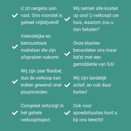
U zit nergens aan
Wij nemen alle kosten
vast. Ons voorstel is
op ons! U verkoopt uw
geheel vrijblijvend!
huis, waarom zou u
dan betalen?
Vriendelijke en
betrouwbare
Onze klanten
makelaar die zijn
beoordelen ons maar
afspraken nakomt.
liefst met een
gemiddelde van 9,6!
Wij zijn zeer flexibel,
dus de verkoop kan
Wij zijn landelijk
indien gewenst snel
actief, en ook daar
plaatsvinden.
buiten!
Compleet ontzorgt in
Ook voor
het gehele
spoedsituaties kunt u
verkooptraject.
bij ons terecht!