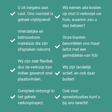
U zit nergens aan
Wij nemen alle kosten
vast. Ons voorstel is
op ons! U verkoopt uw
geheel vrijblijvend!
huis, waarom zou u
dan betalen?
Vriendelijke en
betrouwbare
Onze klanten
makelaar die zijn
beoordelen ons maar
afspraken nakomt.
liefst met een
gemiddelde van 9,6!
Wij zijn zeer flexibel,
dus de verkoop kan
Wij zijn landelijk
indien gewenst snel
actief, en ook daar
plaatsvinden.
buiten!
Compleet ontzorgt in
Ook voor
het gehele
spoedsituaties kunt u
verkooptraject.
bij ons terecht!