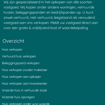
Wij zijn gespecialiseerd in het opkopen van alle soorten
Waardebepaling Almere
Waardeberekening Roosendaal
vastgoed. Wij kopen onder andere woningen, verhuurde
Waardebepaling Amersfoort
Marktwaarde huis berekenen
huizen, beleggingspanden en bedrijfspanden op. U kunt
Waardebepaling Amstelveen
Waarde huis verhuurde staat
zowel verhuurd, niet-verhuurd, leegstaand als verouderd
Waardebepaling Amsterdam
Marktwaarde huis bepalen
Waardebepaling Amsterdam
De actuele waarde van uw
vastgoed aan ons verkopen. Meldt uw vastgoed direct aan
Noord
woning
voor een gratis & vrijblijvend bod of waardebepaling.
Waardebepaling Amsterdam
Actuele waarde van uw huis
West
De waarde van uw appartement
Overzicht
Waardebepaling Amsterdam Zuid
bepalen
Waardebepaling Andijk
Waarde van uw appartement
Waardebepaling Apeldoorn
berekenen
Huis verkopen
Waardebepaling Arnemuiden
Wat is mijn appartement waard?
Verhuurd huis verkopen
Waardebepaling Arnhem
Waarde bedrijfswoning
Waardebepaling Assen
Waardedrukkende factor
Beleggingspand verkopen
Waardebepaling Baarlo
verhuurde woning
Huis verkopen zonder makelaar
Waardebepaling Bant
Erfbelasting WOZ-waarde of
Waardebepaling Barneveld
verkoopwaarde
Huis verkopen aan opkoper
Waardebepaling Beerta
Waarde eigen woning berekenen
Huis verkopen aan investeerder
Waardebepaling Beetsterzwaag
Waarde eigen huis bepalenÂ
Waardebepaling Bergen
Waarde eigen woning
Waarde huis in verhuurde staat
Waardebepaling Bergen op Zoom
Executiewaarde huis
Waarde huis opvragen
Waardebepaling Bladel
Waarde huis bewoonde staat
Waardebepaling Blaricum
Waarde woning in bewoonde
Huis verkopen onder woz waarde