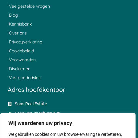
Veelgestelde vragen
Blog
Kennisbank
Over ons
Privacyverklaring
Cookiebeleid
Voorwaarden
Disclaimer
Vastgoedadvies
Adres hoofdkantoor
Sons Real Estate
Laan van Ypenburg 100
Wij waarderen uw privacy
2497 GC Den Haag
085 - 0047350
We gebruiken cookies om uw browse-ervaring te verbeteren,