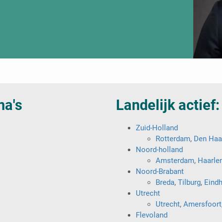
na's
Landelijk actief:
Zuid-Holland
Rotterdam
,
Den Haa
Noord-holland
Amsterdam
,
Haarle
Noord-Brabant
Breda
,
Tilburg
,
Eind
Utrecht
Utrecht
,
Amersfoort
Flevoland