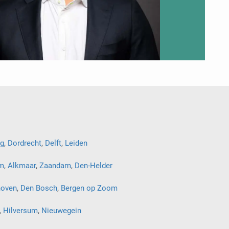
g
,
Dordrecht
,
Delft
,
Leiden
m
,
Alkmaar
,
Zaandam
,
Den-Helder
hoven
,
Den Bosch
,
Bergen op Zoom
,
Hilversum
,
Nieuwegein