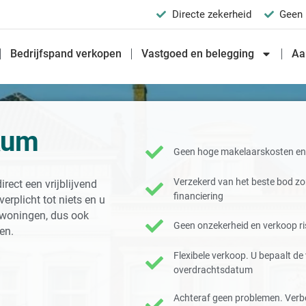
Directe zekerheid
Geen 
Bedrijfspand verkopen
Vastgoed en belegging
Aa
kum
Geen hoge makelaarskosten en 
Verzekerd van het beste bod z
ect een vrijblijvend
financiering
rplicht tot niets en u
opwoningen, dus ook
Geen onzekerheid en verkoop ris
en.
Flexibele verkoop. U bepaalt d
overdrachtsdatum
Achteraf geen problemen. Verb