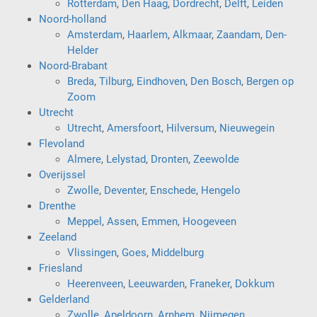
Rotterdam
,
Den Haag
,
Dordrecht
,
Delft
,
Leiden
Noord-holland
Amsterdam
,
Haarlem
,
Alkmaar
,
Zaandam
,
Den-
Helder
Noord-Brabant
Breda
,
Tilburg
,
Eindhoven
,
Den Bosch
,
Bergen op
Zoom
Utrecht
Utrecht
,
Amersfoort
,
Hilversum
,
Nieuwegein
Flevoland
Almere
,
Lelystad
,
Dronten
,
Zeewolde
Overijssel
Zwolle
,
Deventer
,
Enschede
,
Hengelo
Drenthe
Meppel
,
Assen
,
Emmen
,
Hoogeveen
Zeeland
Vlissingen
,
Goes
,
Middelburg
Friesland
Heerenveen
,
Leeuwarden
,
Franeker
,
Dokkum
Gelderland
Zwolle
,
Apeldoorn
,
Arnhem
,
Nijmegen
,