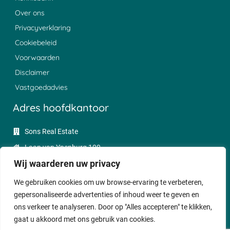
Over ons
Privacyverklaring
Cookiebeleid
Voorwaarden
Disclaimer
Vastgoedadvies
Adres hoofdkantoor
Sons Real Estate
Laan van Ypenburg 100
Wij waarderen uw privacy
2497 GC Den Haag
085 - 0047350
We gebruiken cookies om uw browse-ervaring te verbeteren,
gepersonaliseerde advertenties of inhoud weer te geven en
sales@sonsrealestate.nl
ons verkeer te analyseren. Door op "Alles accepteren" te klikken,
gaat u akkoord met ons gebruik van cookies.