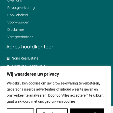
Over ons
Privacyverklaring
Cookiebeleid
Voorwaarden
Disclaimer
Vastgoedadvies
Adres hoofdkantoor
Sons Real Estate
Laan van Ypenburg 100
Wij waarderen uw privacy
2497 GC Den Haag
085 - 0047350
We gebruiken cookies om uw browse-ervaring te verbeteren,
gepersonaliseerde advertenties of inhoud weer te geven en
sales@sonsrealestate.nl
ons verkeer te analyseren. Door op "Alles accepteren" te klikken,
gaat u akkoord met ons gebruik van cookies.