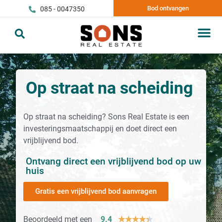
Bod ontvangen
085 - 0047350
Op straat na scheiding
Op straat na scheiding? Sons Real Estate is een
investeringsmaatschappij en doet direct een
vrijblijvend bod.
Ontvang direct een vrijblijvend bod op uw
huis
Gratis een vrijblijvend bod aanvragen
Beoordeeld met een
9.4
★
★
★
★
★