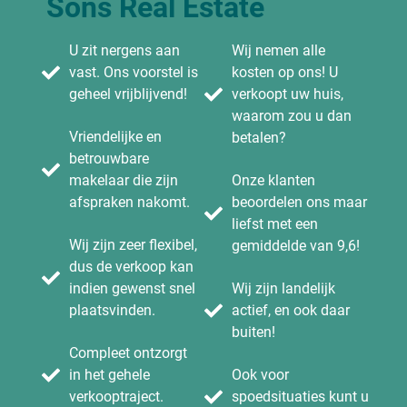
Sons Real Estate
U zit nergens aan
Wij nemen alle
vast. Ons voorstel is
kosten op ons! U
geheel vrijblijvend!
verkoopt uw huis,
waarom zou u dan
Vriendelijke en
betalen?
betrouwbare
makelaar die zijn
Onze klanten
afspraken nakomt.
beoordelen ons maar
liefst met een
Wij zijn zeer flexibel,
gemiddelde van 9,6!
dus de verkoop kan
indien gewenst snel
Wij zijn landelijk
plaatsvinden.
actief, en ook daar
buiten!
Compleet ontzorgt
in het gehele
Ook voor
verkooptraject.
spoedsituaties kunt u