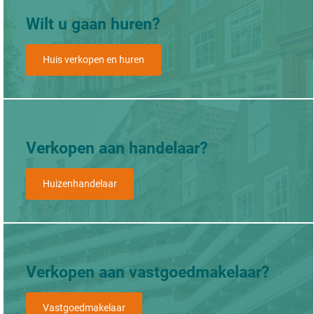
Wilt u gaan huren?
Huis verkopen en huren
Verkopen aan handelaar?
Huizenhandelaar
Verkopen aan vastgoedmakelaar?
Vastgoedmakelaar