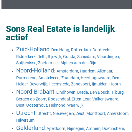
Sons Real Estate is landelijk
actief
Zuid-Holland
:
Den Haag
,
Rotterdam
,
Dordrecht
,
Ridderkerk
,
Delft
,
Rijswijk
,
Gouda
,
Schiedam
,
Vlaardingen
,
Spijkenisse
,
Zoetermeer
,
Alphen aan den Rijn
Noord-Holland
:
Amsterdam
,
Haarlem
,
Alkmaar
,
Purmerend
,
Amstelveen
,
Zaandam
,
Heerhugowaard
,
Den
Helder
,
Beverwijk
,
Heemstede
,
Zandvoort
,
Ijmuiden
,
Hoorn
Noord-Brabant
:
Eindhoven
,
Breda
,
Den Bosch
,
Tilburg
,
Bergen op Zoom
,
Roosendaal
,
Etten-Leur
,
Valkenswaard
,
Best
,
Oosterhout
,
Helmond
,
Waalwijk
Utrecht
:
Utrecht
,
Nieuwegein
,
Zeist
,
Montfoort
,
Amersfoort
,
Hilversum
Gelderland
:
Apeldoorn
,
Nijmegen
,
Arnhem
,
Doetinchem
,