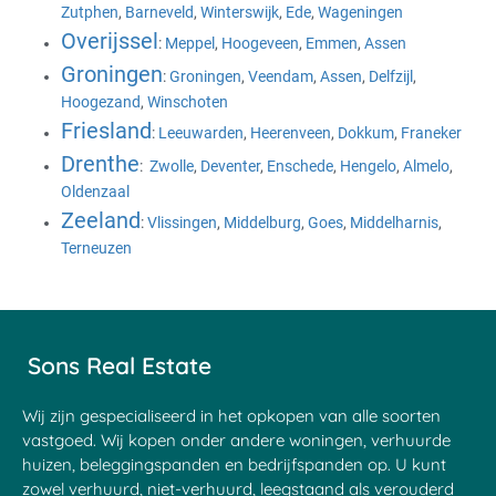
Zutphen
,
Barneveld
,
Winterswijk
,
Ede
,
Wageningen
Overijssel
:
Meppel
,
Hoogeveen
,
Emmen
,
Assen
Groningen
:
Groningen
,
Veendam
,
Assen
,
Delfzijl
,
Hoogezand
,
Winschoten
Friesland
:
Leeuwarden
,
Heerenveen
,
Dokkum
,
Franeker
Drenthe
:
Zwolle
,
Deventer
,
Enschede
,
Hengelo
,
Almelo
,
Oldenzaal
Zeeland
:
Vlissingen
,
Middelburg
,
Goes
,
Middelharnis
,
Terneuzen
Sons Real Estate
Wij zijn gespecialiseerd in het opkopen van alle soorten
vastgoed. Wij kopen onder andere woningen, verhuurde
huizen, beleggingspanden en bedrijfspanden op. U kunt
zowel verhuurd, niet-verhuurd, leegstaand als verouderd