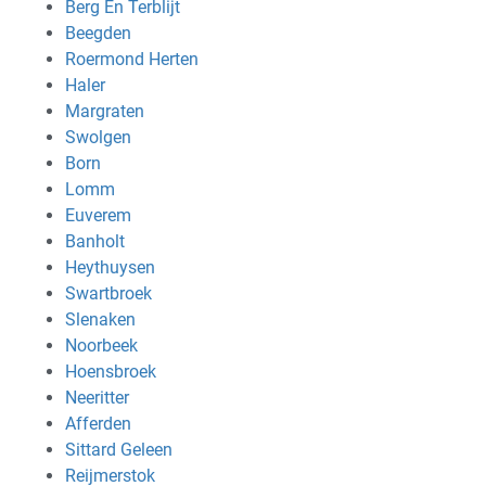
Berg En Terblijt
Beegden
Roermond Herten
Haler
Margraten
Swolgen
Born
Lomm
Euverem
Banholt
Heythuysen
Swartbroek
Slenaken
Noorbeek
Hoensbroek
Neeritter
Afferden
Sittard Geleen
Reijmerstok