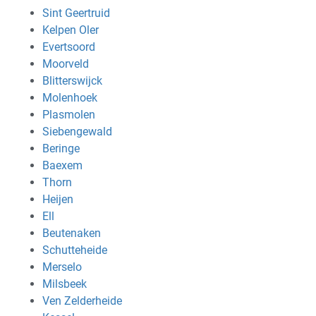
Sint Geertruid
Kelpen Oler
Evertsoord
Moorveld
Blitterswijck
Molenhoek
Plasmolen
Siebengewald
Beringe
Baexem
Thorn
Heijen
Ell
Beutenaken
Schutteheide
Merselo
Milsbeek
Ven Zelderheide