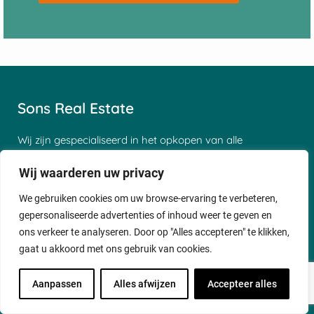
Sons Real Estate
Wij zijn gespecialiseerd in het opkopen van alle
soorten huizen. Wij kopen onder andere woningen,
verhuurde huizen en beleggingspanden op. U kunt
Wij waarderen uw privacy
zowel verhuurde, niet-verhuurd, leegstaande als
We gebruiken cookies om uw browse-ervaring te verbeteren,
verouderde woningen aan ons verkopen. Meldt uw
gepersonaliseerde advertenties of inhoud weer te geven en
woning direct aan voor een gratis & vrijblijvend bod
of waardebepaling. Echter kopen wij ook
ons verkeer te analyseren. Door op "Alles accepteren" te klikken,
bedrijfspanden op. Ook die kunt u bij ons
gaat u akkoord met ons gebruik van cookies.
aanmelden.
Aanpassen
Alles afwijzen
Accepteer alles
Waar kunnen wij u mee helpen?