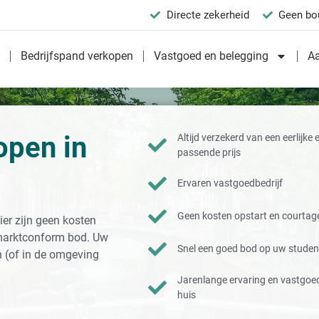
Directe zekerheid
Geen bo
n
Bedrijfspand verkopen
Vastgoed en belegging
A
open in
Altijd verzekerd van een eerlijke 
passende prijs
Ervaren vastgoedbedrijf
Geen kosten opstart en courtag
ier zijn geen kosten
marktconform bod. Uw
Snel een goed bod op uw studen
 (of in de omgeving
Jarenlange ervaring en vastgoed
huis