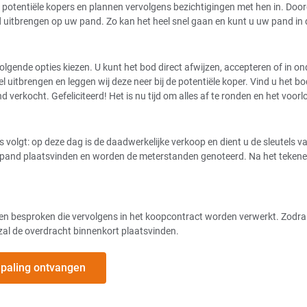
potentiële kopers en plannen vervolgens bezichtigingen met hen in. Door
od uitbrengen op uw pand. Zo kan het heel snel gaan en kunt u uw pand in
volgende opties kiezen. U kunt het bod direct afwijzen, accepteren of in 
 uitbrengen en leggen wij deze neer bij de potentiële koper. Vind u het b
erkocht. Gefeliciteerd! Het is nu tijd om alles af te ronden en het voorlo
als volgt: op deze dag is de daadwerkelijke verkoop en dient u de sleutel
et pand plaatsvinden en worden de meterstanden genoteerd. Na het tekenen
 besproken die vervolgens in het koopcontract worden verwerkt. Zodra ie
 zal de overdracht binnenkort plaatsvinden.
bepaling ontvangen