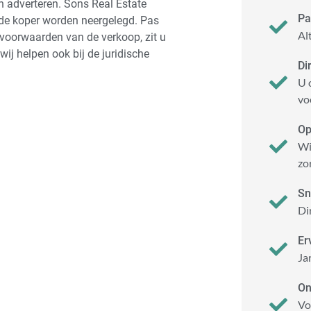
 adverteren. Sons Real Estate
Pa
 de koper worden neergelegd. Pas
Al
le voorwaarden van de verkoop, zit u
wij helpen ook bij de juridische
Di
U 
vo
Op
Wi
zo
Sn
Di
Er
Ja
On
Vo