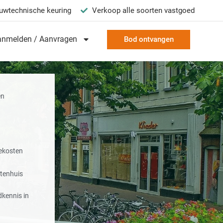
uwtechnische keuring
Verkoop alle soorten vastgoed
anmelden / Aanvragen
Bod ontvangen
en
ekosten
tenhuis
kennis in