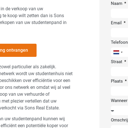
Naam
s in de verkoop van uw
te koop wilt zetten dan is Sons
 verkopen van uw studentenpand in
Email
Telefoo
ling ontvangen
Nether
+31
Straat
wel particulier als zakelijk.
netwerk wordt uw studentenhuis niet
eschikken over efficiëntie voor een
Plaats
r ons netwerk en omdat wij al veel
rkoop van uw verhuurde of
Wanneer 
met plezier vertellen dat uw
erkocht via Sons Real Estate.
van uw studentenpand kunnen wij
Omschrij
efficiënt een potentiële koper voor