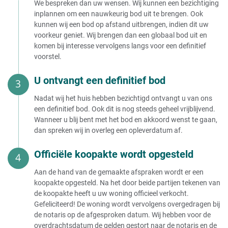
We bespreken dan uw wensen. Wij kunnen een bezichtiging
Zelf huis verkopen
nieuw huis kopen
inplannen om een nauwkeurig bod uit te brengen. Ook
Huis verkopen kosten
Huis kopen en verkopen met
kunnen wij een bod op afstand uitbrengen, indien dit uw
Huis verkopen binnen 1 week
winst
voorkeur geniet. Wij brengen dan een globaal bod uit en
Huis dringend verkopen
Huis onder de waarde verkopen
Gratis huis verkopen
Huis verkopen met hypotheek
komen bij interesse vervolgens langs voor een definitief
Huis vandaag verkopen
Huis verkopen lager dan WOZ
voorstel.
Huis in de verkoop zetten
waarde
Stappenplan huis verkopen
Huis verkopen en het geld
U ontvangt een definitief bod
Huis verkopen tips
ontvangen
Mag ik mijn huis verkopen voor de
Huis verkopen kosten
Nadat wij het huis hebben bezichtigd ontvangt u van ons
WOZ-waarde
een definitief bod. Ook dit is nog steeds geheel vrijblijvend.
Huis verkopen met winst
Zelf uw huis verkopen kosten
Wanneer u blij bent met het bod en akkoord wenst te gaan,
Huis met verlies verkopen
Huis openbaar verkopen kosten
dan spreken wij in overleg een opleverdatum af.
Huis verkopen onder
Kosten notaris bij verkoop huis
marktwaarde
Notariskosten verkoop huis
Huis verkopen snel geld
Officiële koopakte wordt opgesteld
België
Huis verkopen tijdens corona
Notariskosten berekenen verkoop
Mag je je huis goedkoop
Aan de hand van de gemaakte afspraken wordt er een
huis
verkopen?
koopakte opgesteld. Na het door beide partijen tekenen van
Huis verkopen via notaris kosten
Huis verkopen om schulden af te
de koopakte heeft u uw woning officieel verkocht.
Kosten volmacht verkoop huis
lossen
Gefeliciteerd! De woning wordt vervolgens overgedragen bij
Wat betekent kosten koper voor
Overwaarde huis gebruiken voor
de verkoper?
de notaris op de afgesproken datum. Wij hebben voor de
schulden
Gemiddelde kosten makelaar bij
overdrachtsdatum de gelden gestort naar de notaris en de