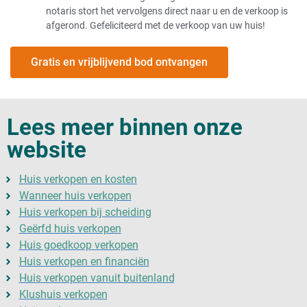
Huis verkopen onder
verkoop
notaris stort het vervolgens direct naar u en de verkoop is
hypotheekwaarde
Verkoop woning
afgerond. Gefeliciteerd met de verkoop van uw huis!
Huis onder de prijs verkopen
makelaarskosten aftrekbaar
Huis onder taxatiewaarde
Kosten verkoop huis binnen 3 jaar
verkopen
Gemiddelde kosten huis
Gratis en vrijblijvend bod ontvangen
Huis verkopen in de bijstand
verkopen
Huis verkopen waar beslag op ligt
Internetmakelaar kosten
Huis verkopen wat hou ik over?
Kosten koper bij verkoop huis
Huis zonder hypotheek verkopen
Huis zonder hypotheekschuld
Lees meer binnen onze
verkopen
website
Huis verkopen als de lening nog
loopt?
Huis verkopen geld op rekening
Huis verkopen en kosten
Huis verkopen met restschuld
Wanneer huis verkopen
zonder NHG
Huis verkopen bij scheiding
Huis verkopen met
Geërfd huis verkopen
problemen
Huis goedkoop verkopen
Huis minder waard door buren
Huis verkopen en financiën
Aso buren en uw huis verkopen?
Huis verkopen vanuit buitenland
Huis onderhands verkopen
Klushuis verkopen
Onverkoopbaar huis verkopen