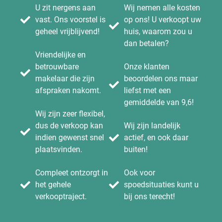
U zit nergens aan
Wij nemen alle kosten
vast. Ons voorstel is
op ons! U verkoopt uw
geheel vrijblijvend!
huis, waarom zou u
dan betalen?
Vriendelijke en
betrouwbare
Onze klanten
makelaar die zijn
beoordelen ons maar
afspraken nakomt.
liefst met een
gemiddelde van 9,6!
Wij zijn zeer flexibel,
dus de verkoop kan
Wij zijn landelijk
indien gewenst snel
actief, en ook daar
plaatsvinden.
buiten!
Compleet ontzorgt in
Ook voor
het gehele
spoedsituaties kunt u
verkooptraject.
bij ons terecht!