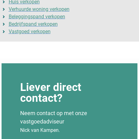
Huis verkopen
Huis snel verkopen na aankoop
Huis in onverdeeldheid verkopen
Verhuurde woning verkopen
Huis verkopen met lopende
Beleggingspand verkopen
rechtszaak
Bedrijfspand verkopen
Vastgoed verkopen
Liever direct
contact?
Neem contact op met onze
vastgoedadviseur
Nick van Kampen.